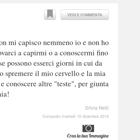
VEDI E COMMENTA
 non mi capisco nemmeno io e non ho
varci a capirmi o a conoscermi fino
se possono esserci giorni in cui da
 spremere il mio cervello e la mia
 e conoscere altre "teste", per giunta
ia!
Silvia Nelli
Composto martedì 15 dicembre 2015
Crea la tua Immagine