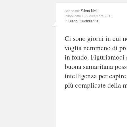
Silvia Nelli
Scritto da:
Pubblicato il 29 dicembre 2015
in
Diario
(
Quotidianità
)
Ci sono giorni in cui
voglia nemmeno di pro
in fondo. Figuriamoci 
buona samaritana posso
intelligenza per capire
più complicate della m