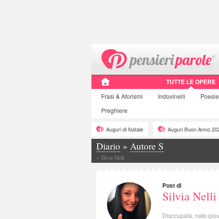
TUTTE LE OPERE
Frasi
& Aforismi
Indovinelli
Poesie
Preghiere
Auguri di Natale
Auguri Buon Anno 20
Diario
»
Autore S
»
Silvia Nelli
Post di
Silvia Nelli
Disccupata, nato giov