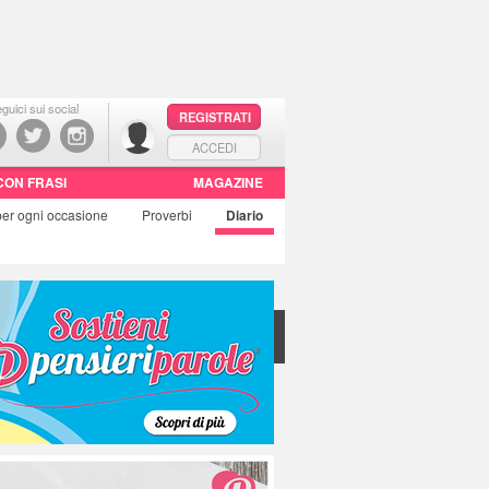
guici sui social
REGISTRATI
ACCEDI
CON FRASI
MAGAZINE
per ogni occasione
Proverbi
Diario