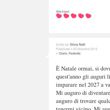
Vota il post:
Silvia Nelli
Scritto da:
Pubblicato il 30 dicembre 2015
in
Diario
(
Festività
)
È Natale ormai, si dovr
quest'anno gli auguri l
imparare nel 2027 a va
Mi auguro di diventar
auguro di trovare qual
tenermi vicino. Mi aug