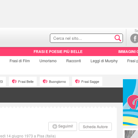
Se
FRASI E POESIE PIÙ BELLE
IMMAGINI 
Frasi di
Film
Umorismo
Racconti
Leggi di Murphy
Frasi
23
Frasi Belle
Buongiorno
Frasi Sagge
Seguimi!
Scheda Autore
edì 14 giugno 1973 a Pisa (Italia)