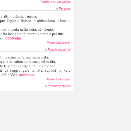
--
Pablitos Los Sconditos
in
Persone
a altrui dilania l'anima,
pre l'agonia finisce in abbandono e forzata
 mai vittoria nella lotta, né trionfo.
a ha bisogno dei mortali e non è per tutti,
...
(
continua
)
--
Pietro Colucciello
in
Poesie personali
 ti trascina nella sua immensità,
ia e ti da calma nella sua profondità,
o ti senti avvolgere tra le sue onde
hi di raggiungere la riva capisci la vera
 della Vita.
(
continua
)
--
Pietro Colucciello
in
Poesie personali