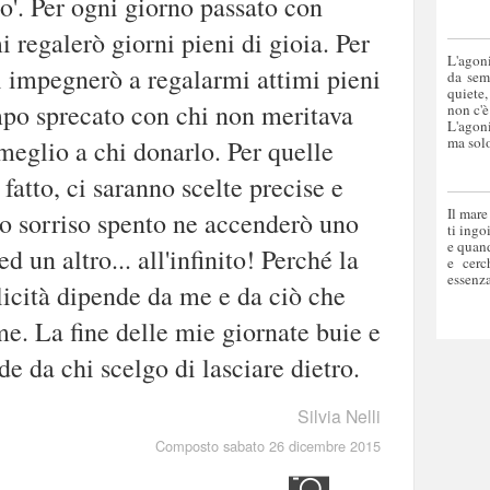
o'. Per ogni giorno passato con
 regalerò giorni pieni di gioia. Per
L'agoni
impegnerò a regalarmi attimi pieni
da sem
quiete,
empo sprecato con chi non meritava
non c'è
L'agoni
ma solo
meglio a chi donarlo. Per quelle
 fatto, ci saranno scelte precise e
Il mare
o sorriso spento ne accenderò uno
ti ingo
e quand
d un altro... all'infinito! Perché la
e cerc
essenza
elicità dipende da me e da ciò che
me. La fine delle mie giornate buie e
e da chi scelgo di lasciare dietro.
Silvia Nelli
Composto sabato 26 dicembre 2015