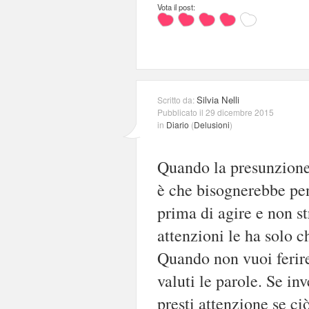
Vota il post:
Silvia Nelli
Scritto da:
Pubblicato il 29 dicembre 2015
in
Diario
(
Delusioni
)
Quando la presunzione d
è che bisognerebbe pens
prima di agire e non st
attenzioni le ha solo c
Quando non vuoi ferire
valuti le parole. Se i
presti attenzione se ci