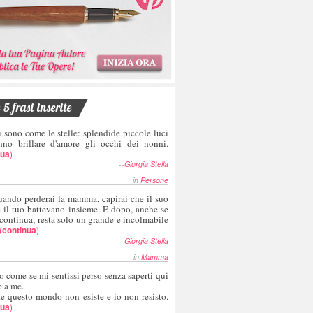
5 frasi inserite
i sono come le stelle: splendide piccole luci
nno brillare d'amore gli occhi dei nonni.
nua
)
--
Giorgia Stella
in
Persone
uando perderai la mamma, capirai che il suo
e il tuo battevano insieme. E dopo, anche se
 continua, resta solo un grande e incolmabile
(
continua
)
--
Giorgia Stella
in
Mamma
o come se mi sentissi perso senza saperti qui
o a me.
te questo mondo non esiste e io non resisto.
nua
)