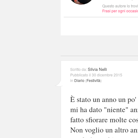
Questo autore lo trov
Frasi per ogni occas
Silvia Nelli
Scritto da:
Pubblicato il 30 dicembre 2015
in
Diario
(
Festività
)
È stato un anno un po'
mi ha dato "niente" an
fatto sfiorare molte co
Non voglio un altro an