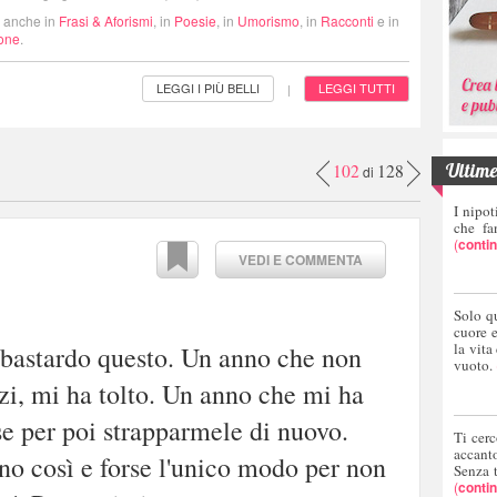
i anche in
Frasi & Aforismi
, in
Poesie
, in
Umorismo
, in
Racconti
e in
ione
.
LEGGI I PIÙ BELLI
LEGGI TUTTI
|
Ultime 
102
128
di
I nipot
che fa
(
conti
VEDI E COMMENTA
Solo q
cuore 
la vita
 bastardo questo. Un anno che non
vuoto.
zi, mi ha tolto. Un anno che mi ha
se per poi strapparmele di nuovo.
Ti cerc
accant
no così e forse l'unico modo per non
Senza 
(
conti