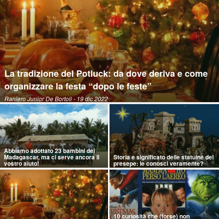
La tradizione del Potluck: da dove deriva e come
organizzare la festa “dopo le feste”
Raniero Junior De Bortoli
- 19 dic 2022
Abbiamo adottato 23 bambini del
Madagascar, ma ci serve ancora il
Storia e significato delle statuine del
vostro aiuto!
presepe: le conosci veramente?
10 curiosità che (forse) non