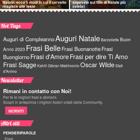
Natale: ecco 5 modi in cui il cervello
sapevate sui film di Natale più
reagisce alle feste
celebri
Hot Tags
Auguri Natale
Auguri di Compleanno
Buon
Barzellette
Frasi Belle
Frasi Buonanotte
Frasi
Anno 2023
Frasi d'Amore
Frasi per dire Ti Amo
Buongiorno
Frasi Sagge
Oscar Wilde
Kahlil Gibran
Matrimonio
Stati
d'Animo
Newsletter
Rimani in contatto con Noi!
Per te le migliori frasi e aforismi.
Scopri in anteprima i migliori Autori votati dalla Community.
ISCRIVITI
Altri siti
PENSIERIPAROLE
Frasi