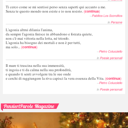
Ti cerco come se mi sentissi perso senza saperti qui accanto a me.
Senza te questo mondo non esiste e io non resisto.
(
continua
)
--
Pablitos Los Sconditos
in
Persone
L'agonia altrui dilania l'anima,
da sempre l'agonia finisce in abbandono e forzata quiete,
non c'è mai vittoria nella lotta, né trionfo.
L'agonia ha bisogno dei mortali e non è per tutti,
ma solo...
(
continua
)
--
Pietro Colucciello
in
Poesie personali
Il mare ti trascina nella sua immensità,
ti ingoia e ti da calma nella sua profondità,
e quando ti senti avvolgere tra le sue onde
e cerchi di raggiungere la riva capisci la vera essenza della Vita.
(
continua
)
--
Pietro Colucciello
in
Poesie personali
PensieriParole Magazine