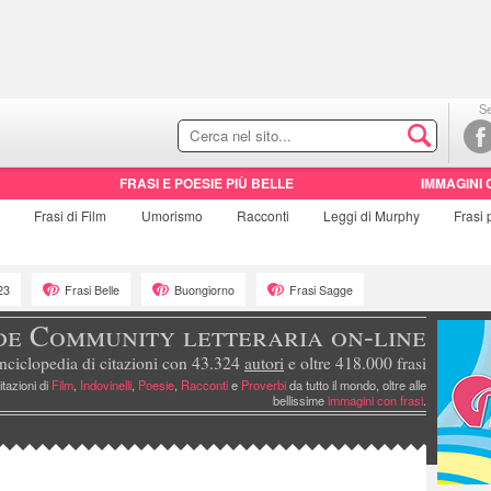
Se
FRASI E POESIE PIÙ BELLE
IMMAGINI 
e
Frasi di
Film
Umorismo
Racconti
Leggi di Murphy
Frasi
23
Frasi Belle
Buongiorno
Frasi Sagge
de Community letteraria on-line
nciclopedia di citazioni con 43.324
autori
e oltre 418.000
frasi
itazioni di
Film
,
Indovinelli
,
Poesie
,
Racconti
e
Proverbi
da tutto il mondo, oltre alle
bellissime
immagini con frasi
.