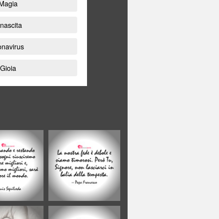
 Magia
inascita
onavirus
 Gioia