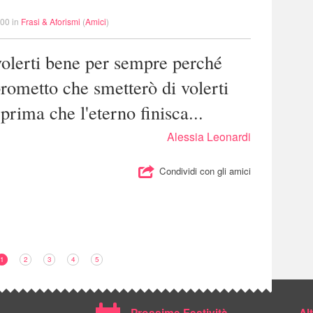
.00 in
Frasi & Aforismi
(
Amici
)
volerti bene per sempre perché
rometto che smetterò di volerti
prima che l'eterno finisca...
Alessia Leonardi
Condividi con gli amici
1
2
3
4
5
Prossime Festività
Al