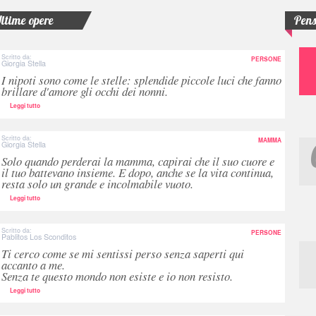
ltime opere
Pens
Scritto da:
PERSONE
Giorgia Stella
I nipoti sono come le stelle: splendide piccole luci che fanno
brillare d'amore gli occhi dei nonni.
Leggi tutto
Scritto da:
MAMMA
Giorgia Stella
Solo quando perderai la mamma, capirai che il suo cuore e
il tuo battevano insieme. E dopo, anche se la vita continua,
resta solo un grande e incolmabile vuoto.
Leggi tutto
Scritto da:
PERSONE
Pablitos Los Sconditos
Ti cerco come se mi sentissi perso senza saperti qui
accanto a me.
Senza te questo mondo non esiste e io non resisto.
Leggi tutto