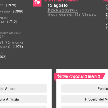
ol
15 agosto
2
(1928)
G
Ferragosto -
nyson
(1809)
Assunzione Di Maria
2
iers
G
es
(1715)
2
F
esengrund
69)
VI (Giovanni
ntini)
(1978)
be
002)
Ultimi argomenti inseriti
i di Amore
Pensie
ulla Amicizia
Proverbi del 