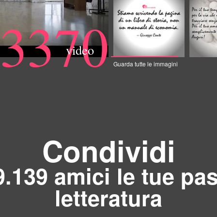
3370
video
Guarda tutte le immagini
Condividi
9.139 amici le tue pas
letteratura