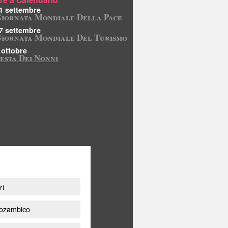
1 settembre
iornata Mondiale Della Pace
7 settembre
iornata Mondiale Del Turismo
 ottobre
esta Dei Nonni
ri
Mozambico