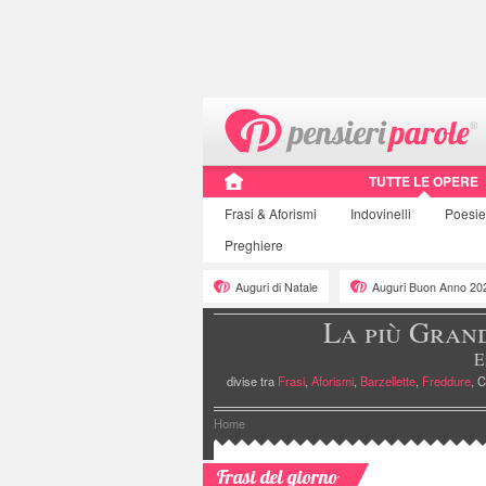
TUTTE LE OPERE
Frasi
& Aforismi
Indovinelli
Poesi
Preghiere
Auguri di Natale
Auguri Buon Anno 20
La più Gran
E
divise tra
Frasi
,
Aforismi
,
Barzellette
,
Freddure
, C
Home
Frasi del giorno