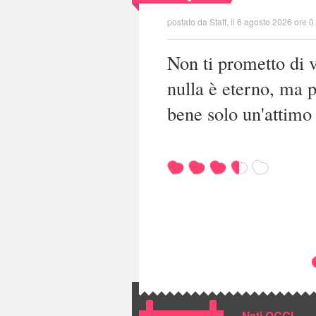
postato da Staff, il 6 agosto 2026 ore 0
Non ti prometto di 
nulla è eterno, ma p
bene solo un'attimo 
Nati OGGI