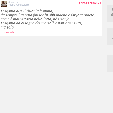
Scritto da:
POESIE PERSONALI
Pietro Colucciello
L'agonia altrui dilania l'anima,
da sempre l'agonia finisce in abbandono e forzata quiete,
non c'è mai vittoria nella lotta, né trionfo.
L'agonia ha bisogno dei mortali e non è per tutti,
ma solo...
Leggi tutto