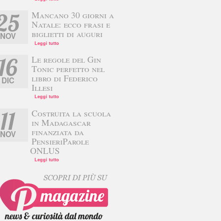
Mancano 30 giorni a
25
Natale: ecco frasi e
biglietti di auguri
NOV
Leggi tutto
Le regole del Gin
16
Tonic perfetto nel
libro di Federico
DIC
Illesi
Leggi tutto
Costruita la scuola
11
in Madagascar
finanziata da
NOV
PensieriParole
ONLUS
Leggi tutto