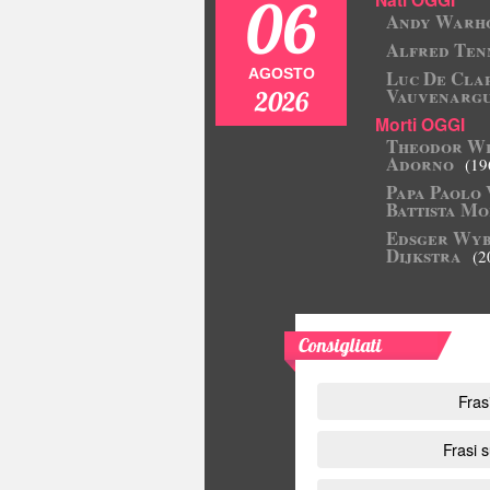
06
Andy Warh
Alfred Ten
AGOSTO
Luc De Clap
Vauvenargu
2026
Morti OGGI
Theodor Wi
Adorno
(19
Papa Paolo 
Battista Mo
Edsger Wy
Dijkstra
(2
Consigliati
Fras
Frasi s