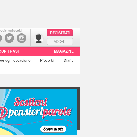
guici sui social
REGISTRATI
ACCEDI
CON FRASI
MAGAZINE
per ogni occasione
Proverbi
Diario