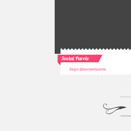
Social Parole
Segui @pensieriparole