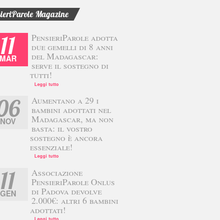
ieriParole Magazine
PensieriParole adotta
11
due gemelli di 8 anni
del Madagascar:
MAR
serve il sostegno di
tutti!
Leggi tutto
Aumentano a 29 i
06
bambini adottati nel
Madagascar, ma non
NOV
basta: il vostro
sostegno è ancora
essenziale!
Leggi tutto
Associazione
11
PensieriParole Onlus
di Padova devolve
GEN
2.000€: altri 6 bambini
adottati!
Leggi tutto