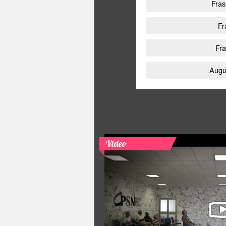
Fras
Fr
Fr
Augur
Video