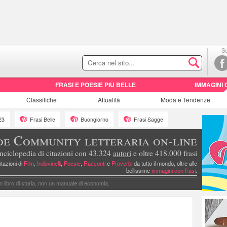
Se
FRASI E POESIE PIÙ BELLE
IMMAGINI 
Classifiche
Attualità
Moda e Tendenze
23
Frasi Belle
Buongiorno
Frasi Sagge
de Community letteraria on-line
nciclopedia di citazioni con 43.324
autori
e oltre 418.000 frasi
itazioni di
Film
,
Indovinelli
,
Poesie
,
Racconti
e
Proverbi
da tutto il mondo, oltre alle
bellissime
immagini con frasi
.
n libro di storia, non un manuale di economia.