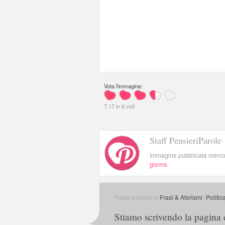
Vota l'immagine:
7.17 in 6 voti
Staff PensieriParole
Immagine pubblicata mercol
giorno
.
Frase postata in
Frasi & Aforismi
(
Politic
Stiamo scrivendo la pagina d