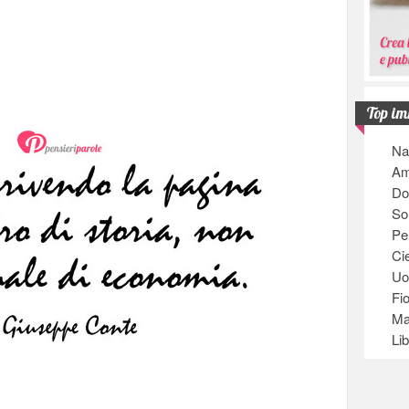
Top im
Na
Am
Do
So
Pe
Ci
U
Fio
Ma
Lib