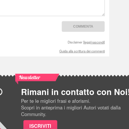
Disclaimer [
leggi/nascondi
]
Guida alla scrittura dei commenti
Newsletter
Rimani in contatto con Noi
Per te le migliori frasi e aforismi.
Scopri in anteprima i migliori Autori votati dalla
Community.
ISCRIVITI