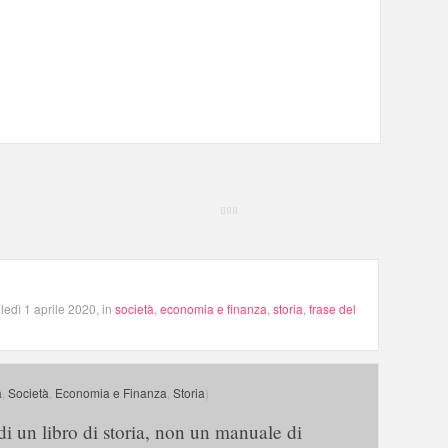
edì 1 aprile 2020, in
società
,
economia e finanza
,
storia
,
frase del
a
,
Società
,
Economia e Finanza
,
Storia
)
i un libro di storia, non un manuale di