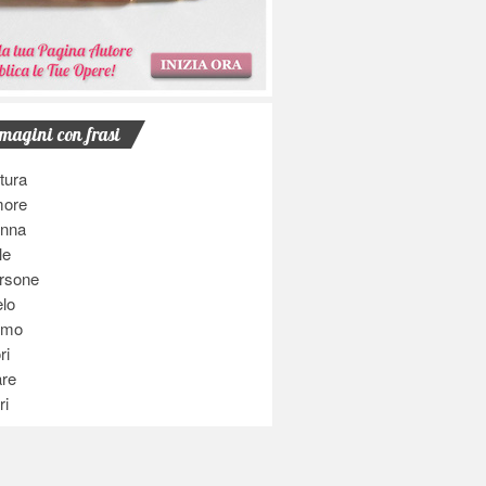
magini con frasi
tura
ore
nna
le
rsone
elo
omo
ri
re
ri