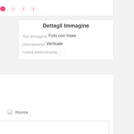
1
2
3
4
Dettagli Immagine
Foto con frase
Tipo Immagine:
Verticale
Orientamento:
Colore predominante:
Ricorda