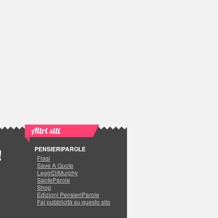
Altri siti
PENSIERIPAROLE
!
Frasi
Save A Quote
LeggiDiMurphy
SanteParole
Shop
Edizioni PensieriParole
Fai pubblicità su questo sito