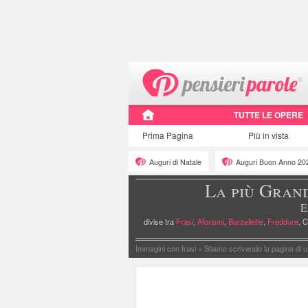
TUTTE LE OPERE
Prima Pagina
Più in vista
Auguri di Natale
Auguri Buon Anno 20
La più Gran
E
divise tra
Frasi
,
Aforismi
,
Barzellette
,
Freddure
, C
Immagini con frasi
»
Stiamo scrivendo la pagina di u