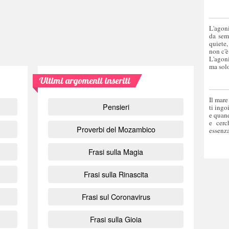
L'agoni
da sem
quiete,
non c'è
L'agoni
ma solo
Ultimi argomenti inseriti
Il mare
Pensieri
ti ingo
e quand
e cerc
Proverbi del Mozambico
essenza
Frasi sulla Magia
Frasi sulla Rinascita
Frasi sul Coronavirus
Frasi sulla Gioia