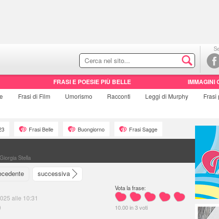
Se
FRASI E POESIE PIÙ BELLE
IMMAGINI 
ie
Frasi di
Film
Umorismo
Racconti
Leggi di Murphy
Frasi
23
Frasi Belle
Buongiorno
Frasi Sagge
Giorgia Stella
ecedente
successiva
Vota la frase:
2025 alle 10:31
)
10.00
in
3
voti