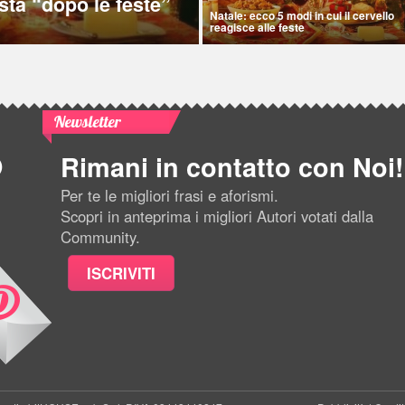
sta “dopo le feste”
Natale: ecco 5 modi in cui il cervello
reagisce alle feste
Newsletter
Rimani in contatto con Noi!
Per te le migliori frasi e aforismi.
Scopri in anteprima i migliori Autori votati dalla
Community.
ISCRIVITI