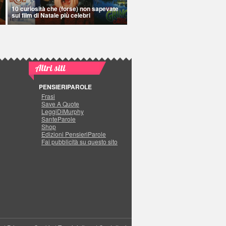
10 curiosità che (forse) non sapevate
sui film di Natale più celebri
Altri siti
PENSIERIPAROLE
Frasi
Save A Quote
LeggiDiMurphy
SanteParole
Shop
Edizioni PensieriParole
Fai pubblicità su questo sito