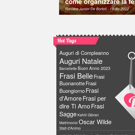
come organizzare la fe
Raniero Junior De Bortoli
- 19 dic 2022
Hot Tags
Auguri di Compleanno
Auguri Natale
Buon Anno 2023
Barzellette
Frasi Belle
Frasi
Buonanotte
Frasi
Frasi
Buongiorno
d'Amore
Frasi per
dire Ti Amo
Frasi
Sagge
Kahlil Gibran
Oscar Wilde
Matrimonio
Stati d'Animo