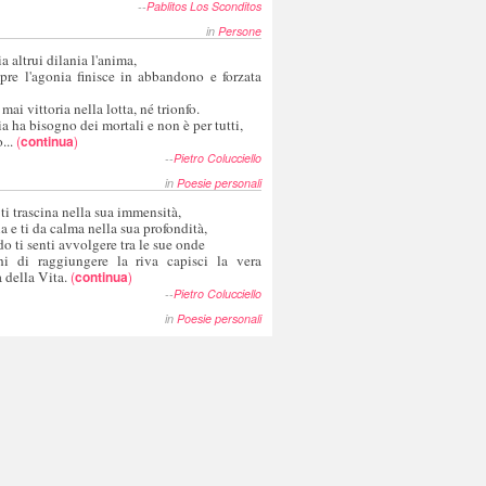
--
Pablitos Los Sconditos
in
Persone
a altrui dilania l'anima,
pre l'agonia finisce in abbandono e forzata
 mai vittoria nella lotta, né trionfo.
a ha bisogno dei mortali e non è per tutti,
...
(
continua
)
--
Pietro Colucciello
in
Poesie personali
 ti trascina nella sua immensità,
ia e ti da calma nella sua profondità,
o ti senti avvolgere tra le sue onde
hi di raggiungere la riva capisci la vera
 della Vita.
(
continua
)
--
Pietro Colucciello
in
Poesie personali