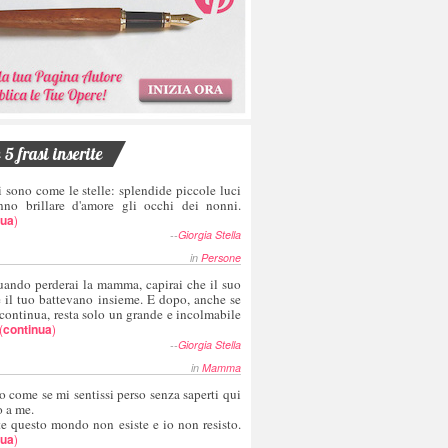
5 frasi inserite
i sono come le stelle: splendide piccole luci
nno brillare d'amore gli occhi dei nonni.
nua
)
--
Giorgia Stella
in
Persone
uando perderai la mamma, capirai che il suo
e il tuo battevano insieme. E dopo, anche se
 continua, resta solo un grande e incolmabile
(
continua
)
--
Giorgia Stella
in
Mamma
o come se mi sentissi perso senza saperti qui
o a me.
te questo mondo non esiste e io non resisto.
nua
)