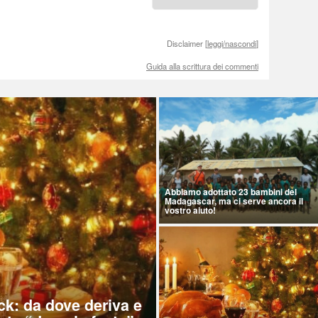
Disclaimer [
leggi/nascondi
]
Guida alla scrittura dei commenti
Abbiamo adottato 23 bambini del
Madagascar, ma ci serve ancora il
vostro aiuto!
ck: da dove deriva e