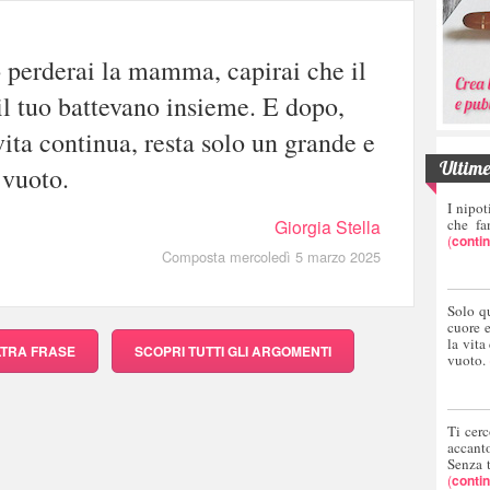
 perderai la mamma, capirai che il
il tuo battevano insieme. E dopo,
vita continua, resta solo un grande e
Ultime 
 vuoto.
I nipot
Giorgia Stella
che fa
(
conti
Composta mercoledì 5 marzo 2025
Solo q
cuore 
la vita
LTRA FRASE
SCOPRI
TUTTI GLI ARGOMENTI
vuoto.
Ti cerc
accant
Senza 
(
conti