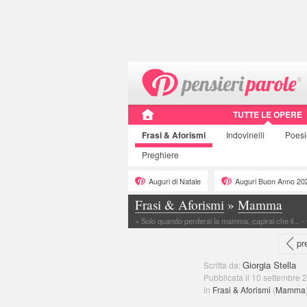
TUTTE LE OPERE
Frasi
& Aforismi
Indovinelli
Poes
Preghiere
Auguri di Natale
Auguri Buon Anno 20
Frasi & Aforismi
»
Mamma
»
Solo quando perderai la mamma, capirai che il... - 
pr
Giorgia Stella
Scritta da:
Pubblicata il 10 settembre 
in
Frasi & Aforismi
(
Mamma