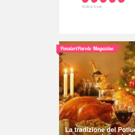
10.00 in 3 voti
PensieriParole Magazine
La tradizione del Potlu