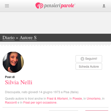
Diario
»
Autore S
»
Silvia Nelli
Seguimi!
Scheda Autore
Post di
Silvia Nelli
Disccupata, nato giovedì 14 giugno 1973 a Pisa (Italia)
Questo autore lo trovi anche in
Frasi & Aforismi
, in
Poesie
, in
Umorismo
, in
Racconti
e in
Frasi per ogni occasione
.