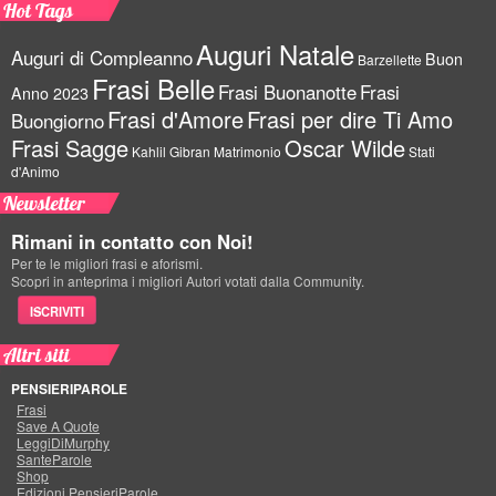
Hot Tags
Auguri Natale
Auguri di Compleanno
Buon
Barzellette
Frasi Belle
Frasi Buonanotte
Frasi
Anno 2023
Frasi d'Amore
Frasi per dire Ti Amo
Buongiorno
Frasi Sagge
Oscar Wilde
Kahlil Gibran
Matrimonio
Stati
d'Animo
Newsletter
Rimani in contatto con Noi!
Per te le migliori frasi e aforismi.
Scopri in anteprima i migliori Autori votati dalla Community.
ISCRIVITI
Altri siti
PENSIERIPAROLE
Frasi
Save A Quote
LeggiDiMurphy
SanteParole
Shop
Edizioni PensieriParole