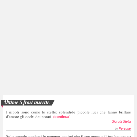
Ultime 5 frasi inserite
I nipoti sono come le stelle: splendide piccole luci che fanno brillare
d'amore gli occhi dei nonni.
(
continua
)
--
Giorgia Stella
in
Persone
Solo quando perderai la mamma, capirai che il suo cuore e il tuo battevano