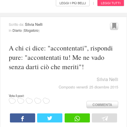
LEGGI I PIÙ BELLI
LEGGI TUTTI
|
Silvia Nelli
Scritto da:
in
Diario
(
Sfogatoio
)
A chi ci dice: "accontentati", rispondi
pure: "accontentati tu! Me ne vado
senza darti ciò che meriti"!
Silvia Nelli
Composto venerdì 25 dicembre 2015
Vota il post:
COMMENTA