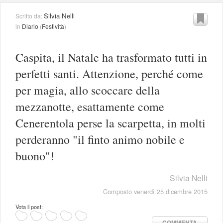
Silvia Nelli
Scritto da:
in
Diario
(
Festività
)
Caspita, il Natale ha trasformato tutti in
perfetti santi. Attenzione, perché come
per magia, allo scoccare della
mezzanotte, esattamente come
Cenerentola perse la scarpetta, in molti
perderanno "il finto animo nobile e
buono"!
Silvia Nelli
Composto venerdì 25 dicembre 2015
Vota il post:
COMMENTA