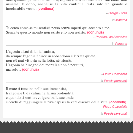
insieme. E dopo, anche se la vita continua, resta solo un grande e
incolmabile vuoto.
(
continua
)
--
Giorgia Stella
in
Mamma
Ti cerco come se mi sentissi perso senza saperti qui accanto a me.
Senza te questo mondo non esiste e io non resisto.
(
continua
)
--
Pablitos Los Sconditos
in
Persone
L'agonia altrui dilania l'anima,
da sempre l'agonia finisce in abbandono e forzata quiete,
non c'è mai vittoria nella lotta, né trionfo.
L'agonia ha bisogno dei mortali e non è per tutti,
ma solo...
(
continua
)
--
Pietro Colucciello
in
Poesie personali
Il mare ti trascina nella sua immensità,
ti ingoia e ti da calma nella sua profondità,
e quando ti senti avvolgere tra le sue onde
e cerchi di raggiungere la riva capisci la vera essenza della Vita.
(
continua
)
--
Pietro Colucciello
in
Poesie personali