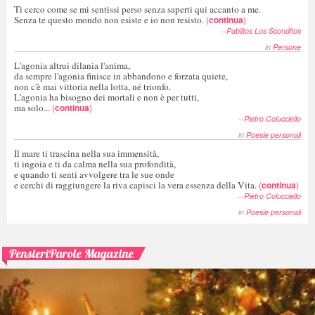
Ti cerco come se mi sentissi perso senza saperti qui accanto a me.
Senza te questo mondo non esiste e io non resisto.
(
continua
)
--
Pablitos Los Sconditos
in
Persone
L'agonia altrui dilania l'anima,
da sempre l'agonia finisce in abbandono e forzata quiete,
non c'è mai vittoria nella lotta, né trionfo.
L'agonia ha bisogno dei mortali e non è per tutti,
ma solo...
(
continua
)
--
Pietro Colucciello
in
Poesie personali
Il mare ti trascina nella sua immensità,
ti ingoia e ti da calma nella sua profondità,
e quando ti senti avvolgere tra le sue onde
e cerchi di raggiungere la riva capisci la vera essenza della Vita.
(
continua
)
--
Pietro Colucciello
in
Poesie personali
PensieriParole Magazine