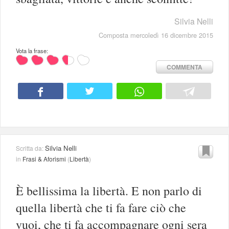
Silvia Nelli
Composta mercoledì 16 dicembre 2015
Vota la frase:
COMMENTA
Silvia Nelli
Scritta da:
in
Frasi & Aforismi
(
Libertà
)
È bellissima la libertà. E non parlo di
quella libertà che ti fa fare ciò che
vuoi, che ti fa accompagnare ogni sera