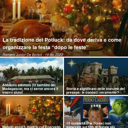
La tradizione del Potluck: da dove deriva e come
organizzare la festa “dopo le feste”
Raniero Junior De Bortoli
- 19 dic 2022
Abbiamo adottato 23 bambini del
Madagascar, ma ci serve ancora il
Storia e significato delle statuine del
vostro aiuto!
presepe: le conosci veramente?
10 curiosità che (forse) non
Natale: ecco 5 modi in cui il cervello
sapevate sui film di Natale più