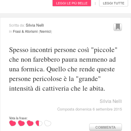
LEGGI LE PIÙ BELLE
LEGGI TUTTE
|
Silvia Nelli
Scritta da:
in
Frasi & Aforismi
(
Nemici
)
Spesso incontri persone così "piccole"
che non farebbero paura nemmeno ad
una formica. Quello che rende queste
persone pericolose è la "grande"
intensità di cattiveria che le abita.
Silvia Nelli
Composta domenica 6 settembre 2015
Vota la frase:
COMMENTA