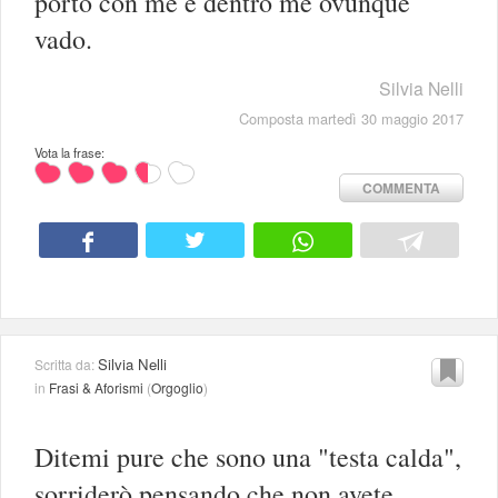
porto con me e dentro me ovunque
vado.
Silvia Nelli
Composta martedì 30 maggio 2017
Vota la frase:
COMMENTA
Silvia Nelli
Scritta da:
in
Frasi & Aforismi
(
Orgoglio
)
Ditemi pure che sono una "testa calda",
sorriderò pensando che non avete