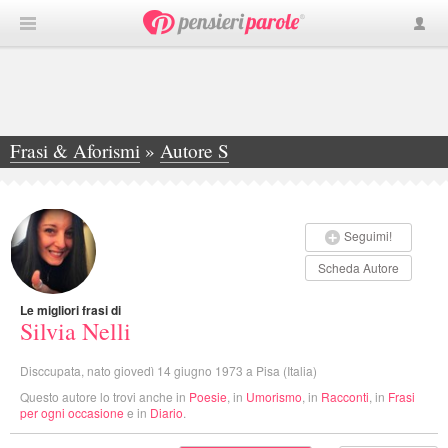
Frasi & Aforismi
»
Autore S
»
Silvia Nelli
Seguimi!
Scheda Autore
Le migliori frasi di
Silvia Nelli
Disccupata, nato giovedì 14 giugno 1973 a Pisa (Italia)
Questo autore lo trovi anche in
Poesie
, in
Umorismo
, in
Racconti
, in
Frasi
per ogni occasione
e in
Diario
.