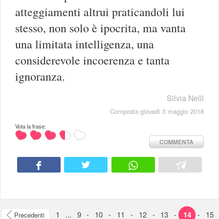
atteggiamenti altrui praticandoli lui
stesso, non solo è ipocrita, ma vanta
una limitata intelligenza, una
considerevole incoerenza e tanta
ignoranza.
Silvia Nelli
Composta giovedì 3 maggio 2018
Vota la frase:
COMMENTA
1
...
9
-
10
-
11
-
12
-
13
-
14
-
15
Precedenti