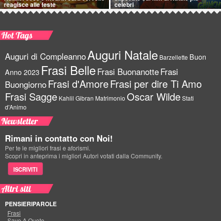
reagisce alle feste
celebri
Hot Tags
Auguri Natale
Auguri di Compleanno
Buon
Barzellette
Frasi Belle
Frasi Buonanotte
Frasi
Anno 2023
Frasi d'Amore
Frasi per dire Ti Amo
Buongiorno
Frasi Sagge
Oscar Wilde
Kahlil Gibran
Matrimonio
Stati
d'Animo
Newsletter
Rimani in contatto con Noi!
Per te le migliori frasi e aforismi.
Scopri in anteprima i migliori Autori votati dalla Community.
ISCRIVITI
Altri siti
PENSIERIPAROLE
Frasi
Save A Quote