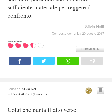
sufficiente materiale per reggere il
confronto.
Silvia Nelli
Composta domenica 20 agosto 2017
Vota la frase:
COMMENTA
Silvia Nelli
Scritta da:
in
Frasi & Aforismi
(
Ignoranza
)
Colui che punta il dito verso