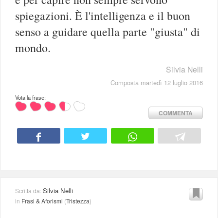
spiegazioni. È l'intelligenza e il buon
senso a guidare quella parte "giusta" di
mondo.
Silvia Nelli
Composta martedì 12 luglio 2016
Vota la frase:
COMMENTA
Silvia Nelli
Scritta da:
in
Frasi & Aforismi
(
Tristezza
)