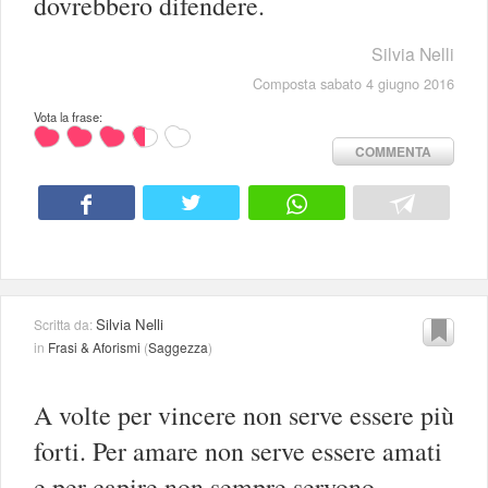
dovrebbero difendere.
Silvia Nelli
Composta sabato 4 giugno 2016
Vota la frase:
COMMENTA
Silvia Nelli
Scritta da:
in
Frasi & Aforismi
(
Saggezza
)
A volte per vincere non serve essere più
forti. Per amare non serve essere amati
e per capire non sempre servono