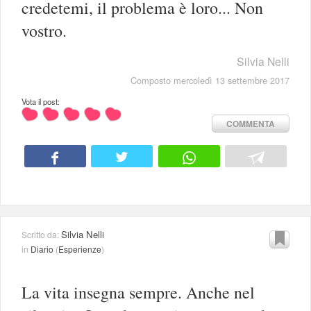
credetemi, il problema è loro... Non
vostro.
Silvia Nelli
Composto mercoledì 13 settembre 2017
Vota il post:
COMMENTA
Silvia Nelli
Scritto da:
in
Diario
(
Esperienze
)
La vita insegna sempre. Anche nel