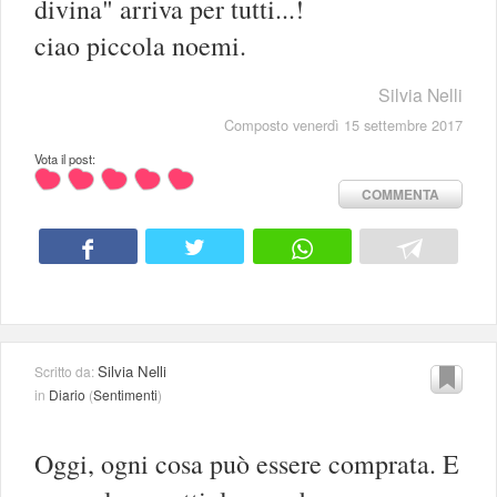
divina" arriva per tutti...!
ciao piccola noemi.
Silvia Nelli
Composto venerdì 15 settembre 2017
Vota il post:
COMMENTA
Silvia Nelli
Scritto da:
in
Diario
(
Sentimenti
)
Oggi, ogni cosa può essere comprata. E