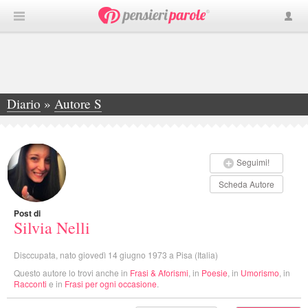
Diario
»
Autore S
»
Silvia Nelli
Seguimi!
Scheda Autore
Post di
Silvia Nelli
Disccupata, nato giovedì 14 giugno 1973 a Pisa (Italia)
Questo autore lo trovi anche in
Frasi & Aforismi
, in
Poesie
, in
Umorismo
, in
Racconti
e in
Frasi per ogni occasione
.