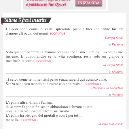
Ultime 5 frasi inserite
I nipoti sono come le stelle: splendide piccole luci che fanno brillare
d'amore gli occhi dei nonni.
(
continua
)
--
Giorgia Stella
in
Persone
Solo quando perderai la mamma, capirai che il suo cuore e il tuo battevano
insieme. E dopo, anche se la vita continua, resta solo un grande e
incolmabile vuoto.
(
continua
)
--
Giorgia Stella
in
Mamma
Ti cerco come se mi sentissi perso senza saperti qui accanto a me.
Senza te questo mondo non esiste e io non resisto.
(
continua
)
--
Pablitos Los Sconditos
in
Persone
L'agonia altrui dilania l'anima,
da sempre l'agonia finisce in abbandono e forzata quiete,
non c'è mai vittoria nella lotta, né trionfo.
L'agonia ha bisogno dei mortali e non è per tutti,
ma solo...
(
continua
)
--
Pietro Colucciello