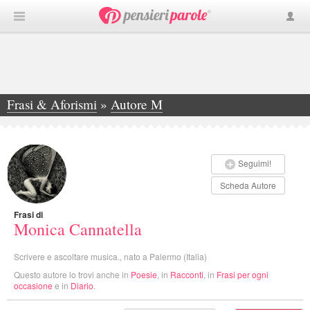
Frasi & Aforismi
»
Autore M
»
Monica Cannatella
Seguimi!
Scheda Autore
Frasi di
Monica Cannatella
Scrivere e ascoltare musica., nato a Palermo (Italia)
Questo autore lo trovi anche in
Poesie
, in
Racconti
, in
Frasi per ogni
occasione
e in
Diario
.