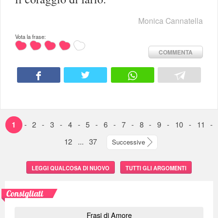
Monica Cannatella
Vota la frase:
COMMENTA
1
-
2
-
3
-
4
-
5
-
6
-
7
-
8
-
9
-
10
-
11
-
12
...
37
Successive
LEGGI QUALCOSA DI NUOVO
TUTTI GLI ARGOMENTI
Consigliati
Frasi di Amore