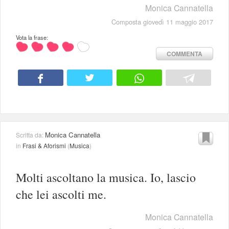
Monica Cannatella
Composta giovedì 11 maggio 2017
Vota la frase:
COMMENTA
Monica Cannatella
Scritta da:
in
Frasi & Aforismi
(
Musica
)
Molti ascoltano la musica. Io, lascio
che lei ascolti me.
Monica Cannatella