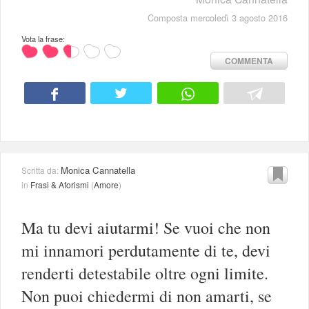
Composta mercoledì 3 agosto 2016
Vota la frase:
COMMENTA
Monica Cannatella
Scritta da:
in
Frasi & Aforismi
(
Amore
)
Ma tu devi aiutarmi! Se vuoi che non
mi innamori perdutamente di te, devi
renderti detestabile oltre ogni limite.
Non puoi chiedermi di non amarti, se