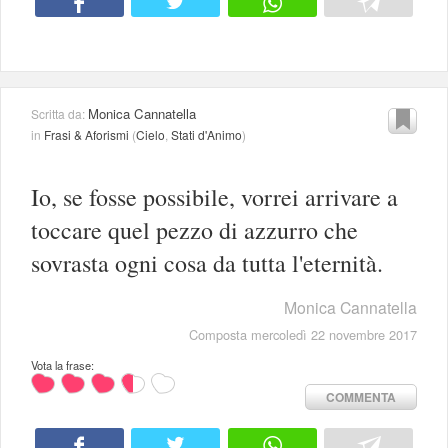
Monica Cannatella
Scritta da:
in
Frasi & Aforismi
(
Cielo
,
Stati d'Animo
)
Io, se fosse possibile, vorrei arrivare a
toccare quel pezzo di azzurro che
sovrasta ogni cosa da tutta l'eternità.
Monica Cannatella
Composta mercoledì 22 novembre 2017
Vota la frase:
COMMENTA