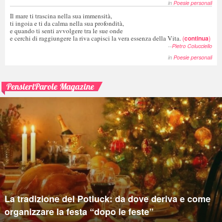
in
Poesie personali
Il mare ti trascina nella sua immensità,
ti ingoia e ti da calma nella sua profondità,
e quando ti senti avvolgere tra le sue onde
e cerchi di raggiungere la riva capisci la vera essenza della Vita.
(
continua
)
--
Pietro Colucciello
in
Poesie personali
PensieriParole Magazine
La tradizione del Potluck: da dove deriva e come
organizzare la festa “dopo le feste”