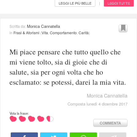
LEGGI LE PIÙ BELLE
LEGGI TUTTE
|
Monica Cannatella
Scritta da:
in
Frasi & Aforismi
(
Vita
,
Comportamento
,
Carità
)
Mi piace pensare che tutto quello che
mi viene tolto, sia di gioie che di
salute, sia per ogni volta che ho
esclamato: se potessi, darei la mia vita.
Monica Cannatella
Composta lunedì 4 dicembre 2017
Vota la frase:
COMMENTA