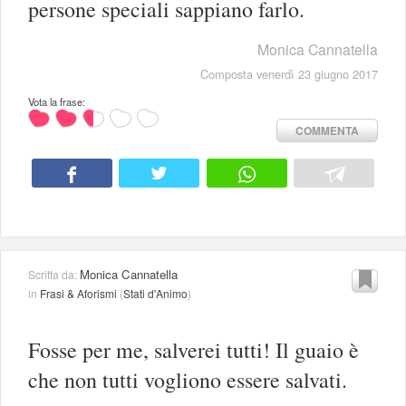
persone speciali sappiano farlo.
Monica Cannatella
Composta venerdì 23 giugno 2017
Vota la frase:
COMMENTA
Monica Cannatella
Scritta da:
in
Frasi & Aforismi
(
Stati d'Animo
)
Fosse per me, salverei tutti! Il guaio è
che non tutti vogliono essere salvati.