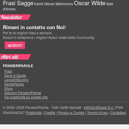
Frasi Sagge
Oscar Wilde
Kahlil Gibran
Matrimonio
Stati
d'Animo
Newsletter
Rimani in contatto con Noi!
Per te le migliori frasi e aforismi.
Scopri in anteprima i migliori Autori votati dalla Community.
ISCRIVITI
Altri siti
PENSIERIPAROLE
Frasi
Save A Quote
LeggiDiMurphy
SanteParole
Shop
Edizioni PensieriParole
Fai pubblicità su questo sito
© 2002–2026 PensieriParole - Tutti i diritti riservati -
bitHOUSEweb S.r.l.
P.IVA
03443440247
Pubblicità
|
Credits
|
Privacy e Cookie
|
Termini d'uso
|
Contattaci