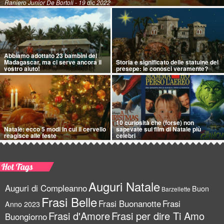
Raniero Junior De Bortoli
- 19 dic 2022
Abbiamo adottato 23 bambini del
Madagascar, ma ci serve ancora il
Storia e significato delle statuine del
vostro aiuto!
presepe: le conosci veramente?
10 curiosità che (forse) non
Natale: ecco 5 modi in cui il cervello
sapevate sui film di Natale più
reagisce alle feste
celebri
Hot Tags
Auguri Natale
Auguri di Compleanno
Buon
Barzellette
Frasi Belle
Frasi Buonanotte
Frasi
Anno 2023
Frasi d'Amore
Frasi per dire Ti Amo
Buongiorno