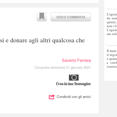
L'agoni
VEDI E COMMENTA
da sem
quiete,
non c'è
L'agoni
ma solo
si e donare agli altri qualcosa che
Il mare
ti ingo
e quand
Saverio Ferrara
e cerc
essenza
Composta domenica 31 gennaio 2021
Crea la tua Immagine
Condividi con gli amici