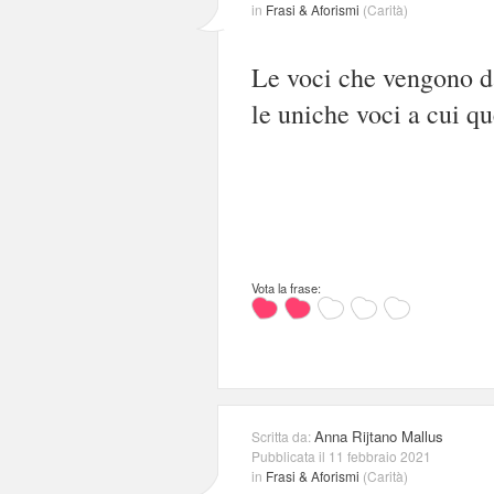
in
Frasi & Aforismi
(
Carità
)
Le voci che vengono da
le uniche voci a cui q
Vota la frase:
Anna Rijtano Mallus
Scritta da:
Pubblicata il 11 febbraio 2021
in
Frasi & Aforismi
(
Carità
)