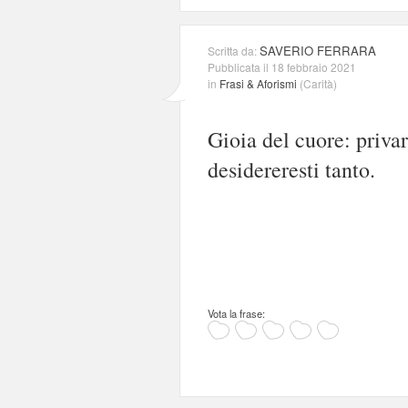
SAVERIO FERRARA
Scritta da:
Pubblicata il 18 febbraio 2021
in
Frasi & Aforismi
(
Carità
)
Gioia del cuore: privar
desidereresti tanto.
Vota la frase: