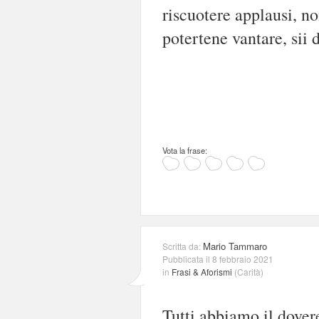
riscuotere applausi, non
potertene vantare, sii 
Vota la frase:
Mario Tammaro
Scritta da:
Pubblicata il 8 febbraio 2021
in
Frasi & Aforismi
(
Carità
)
Tutti abbiamo il dover