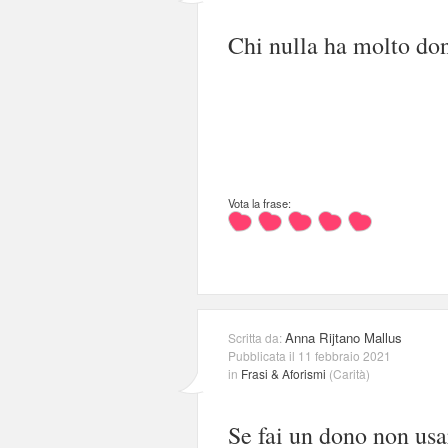
Chi nulla ha molto don
Vota la frase:
Anna Rijtano Mallus
Scritta da:
Pubblicata il 11 febbraio 2021
in
Frasi & Aforismi
(
Carità
)
Se fai un dono non usa