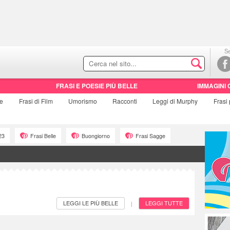
Se
FRASI E POESIE PIÙ BELLE
IMMAGINI 
ie
Frasi di
Film
Umorismo
Racconti
Leggi di Murphy
Frasi
23
Frasi Belle
Buongiorno
Frasi Sagge
LEGGI LE PIÙ BELLE
LEGGI TUTTE
|