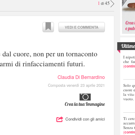
1
45
di
VEDI E COMMENTA
Ultime 
e dal cuore, non per un tornaconto
I nipot
armi di rinfacciamenti futuri.
che fa
(
conti
Claudia Di Bernardino
Composta venerdì 23 aprile 2021
Solo q
cuore 
la vita
vuoto.
Crea la tua Immagine
Ti cerc
Condividi con gli amici
accant
Senza 
(
conti