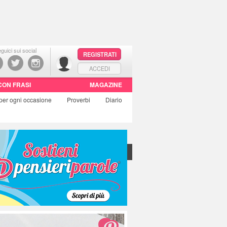
guici sui social
REGISTRATI
ACCEDI
CON FRASI
MAGAZINE
per ogni occasione
Proverbi
Diario