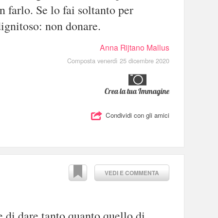
 farlo. Se lo fai soltanto per
dignitoso: non donare.
Anna Rijtano Mallus
Composta venerdì 25 dicembre 2020
Crea la tua Immagine
Condividi con gli amici
VEDI E COMMENTA
e di dare tanto quanto quello di