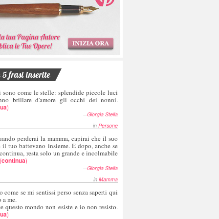
5 frasi inserite
i sono come le stelle: splendide piccole luci
nno brillare d'amore gli occhi dei nonni.
nua
)
--
Giorgia Stella
in
Persone
uando perderai la mamma, capirai che il suo
e il tuo battevano insieme. E dopo, anche se
 continua, resta solo un grande e incolmabile
(
continua
)
--
Giorgia Stella
in
Mamma
o come se mi sentissi perso senza saperti qui
o a me.
te questo mondo non esiste e io non resisto.
nua
)