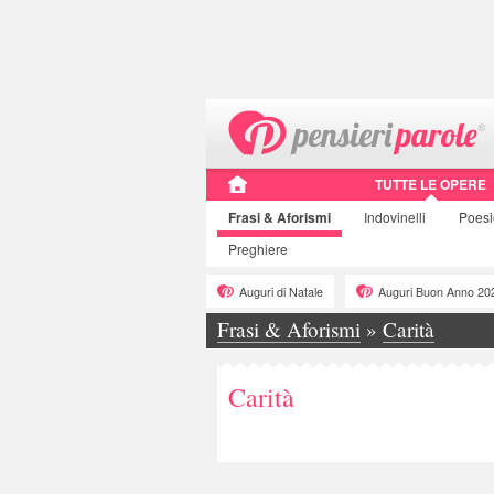
TUTTE LE OPERE
Frasi
& Aforismi
Indovinelli
Poes
Preghiere
Auguri di Natale
Auguri Buon Anno 20
Frasi & Aforismi
»
Carità
Carità