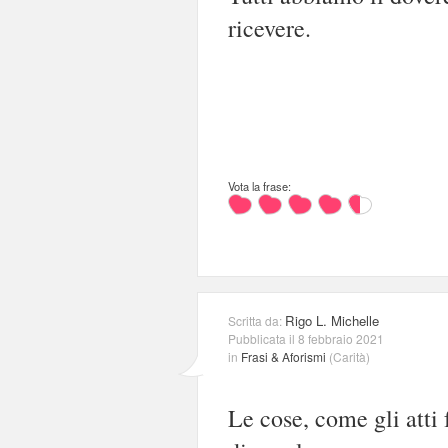
ricevere.
Vota la frase:
Rigo L. Michelle
Scritta da:
Pubblicata il 8 febbraio 2021
in
Frasi & Aforismi
(
Carità
)
Le cose, come gli atti