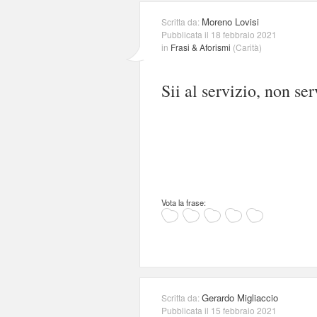
Moreno Lovisi
Scritta da:
Pubblicata il 18 febbraio 2021
in
Frasi & Aforismi
(
Carità
)
Sii al servizio, non ser
Vota la frase:
Gerardo Migliaccio
Scritta da:
Pubblicata il 15 febbraio 2021