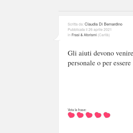
Claudia Di Bernardino
Scritta da:
Pubblicata il 26 aprile 2021
in
Frasi & Aforismi
(
Carità
)
Gli aiuti devono venir
personale o per essere 
Vota la frase: