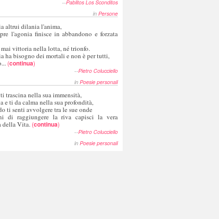
--
Pablitos Los Sconditos
in
Persone
a altrui dilania l'anima,
pre l'agonia finisce in abbandono e forzata
 mai vittoria nella lotta, né trionfo.
a ha bisogno dei mortali e non è per tutti,
...
(
continua
)
--
Pietro Colucciello
in
Poesie personali
 ti trascina nella sua immensità,
ia e ti da calma nella sua profondità,
o ti senti avvolgere tra le sue onde
hi di raggiungere la riva capisci la vera
 della Vita.
(
continua
)
--
Pietro Colucciello
in
Poesie personali