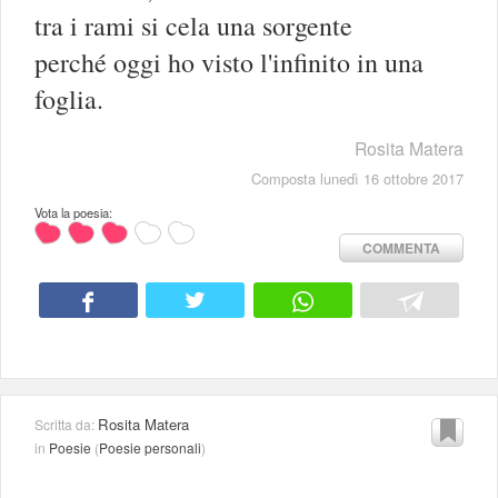
tra i rami si cela una sorgente
perché oggi ho visto l'infinito in una
foglia.
Rosita Matera
Composta lunedì 16 ottobre 2017
Vota la poesia:
COMMENTA
Rosita Matera
Scritta da:
in
Poesie
(
Poesie personali
)