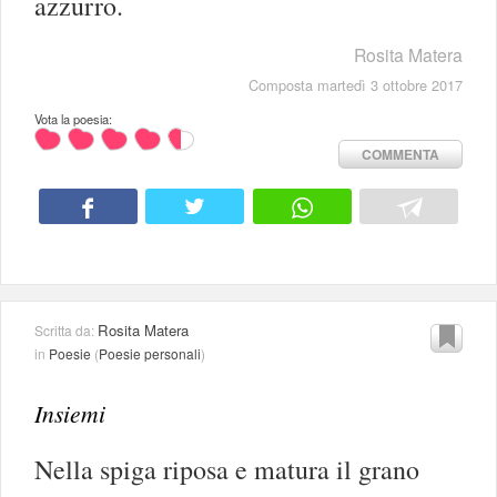
azzurro.
Rosita Matera
Composta martedì 3 ottobre 2017
Vota la poesia:
COMMENTA
Rosita Matera
Scritta da:
in
Poesie
(
Poesie personali
)
Insiemi
Nella spiga riposa e matura il grano