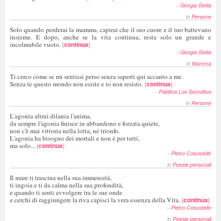
--
Giorgia Stella
in
Persone
Solo quando perderai la mamma, capirai che il suo cuore e il tuo battevano
insieme. E dopo, anche se la vita continua, resta solo un grande e
incolmabile vuoto.
(
continua
)
--
Giorgia Stella
in
Mamma
Ti cerco come se mi sentissi perso senza saperti qui accanto a me.
Senza te questo mondo non esiste e io non resisto.
(
continua
)
--
Pablitos Los Sconditos
in
Persone
L'agonia altrui dilania l'anima,
da sempre l'agonia finisce in abbandono e forzata quiete,
non c'è mai vittoria nella lotta, né trionfo.
L'agonia ha bisogno dei mortali e non è per tutti,
ma solo...
(
continua
)
--
Pietro Colucciello
in
Poesie personali
Il mare ti trascina nella sua immensità,
ti ingoia e ti da calma nella sua profondità,
e quando ti senti avvolgere tra le sue onde
e cerchi di raggiungere la riva capisci la vera essenza della Vita.
(
continua
)
--
Pietro Colucciello
in
Poesie personali