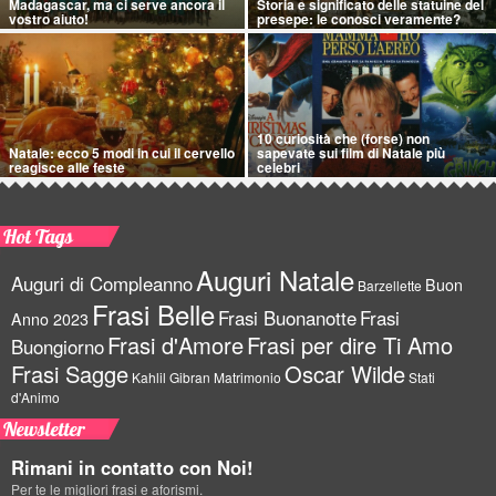
Madagascar, ma ci serve ancora il
Storia e significato delle statuine del
vostro aiuto!
presepe: le conosci veramente?
10 curiosità che (forse) non
Natale: ecco 5 modi in cui il cervello
sapevate sui film di Natale più
reagisce alle feste
celebri
Hot Tags
Auguri Natale
Auguri di Compleanno
Buon
Barzellette
Frasi Belle
Frasi Buonanotte
Frasi
Anno 2023
Frasi d'Amore
Frasi per dire Ti Amo
Buongiorno
Frasi Sagge
Oscar Wilde
Kahlil Gibran
Matrimonio
Stati
d'Animo
Newsletter
Rimani in contatto con Noi!
Per te le migliori frasi e aforismi.