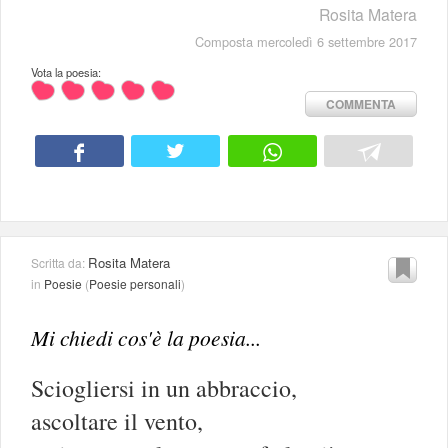
Rosita Matera
Composta mercoledì 6 settembre 2017
Vota la poesia:
COMMENTA
Rosita Matera
Scritta da:
in
Poesie
(
Poesie personali
)
Mi chiedi cos'è la poesia...
Sciogliersi in un abbraccio,
ascoltare il vento,