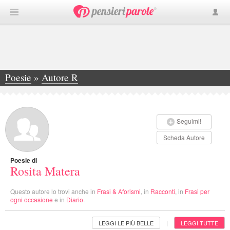
Poesie
»
Autore R
»
Rosita Matera
Seguimi!
Scheda Autore
Poesie di
Rosita Matera
Questo autore lo trovi anche in
Frasi & Aforismi
, in
Racconti
, in
Frasi per
ogni occasione
e in
Diario
.
LEGGI LE PIÙ BELLE
LEGGI TUTTE
|