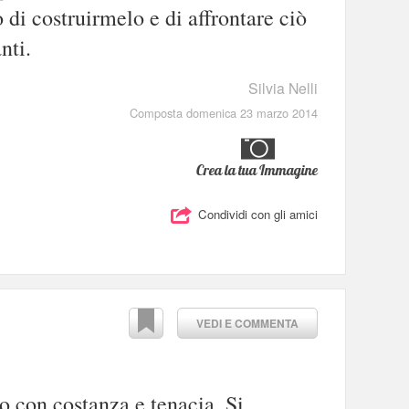
 di costruirmelo e di affrontare ciò
nti.
Silvia Nelli
Composta domenica 23 marzo 2014
Crea la tua Immagine
Condividi con gli amici
VEDI E COMMENTA
 con costanza e tenacia. Si