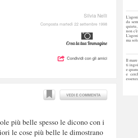
Silvia Nelli
L'agoni
da sem
Composta martedì 22 settembre 1998
quiete,
non c'è
L'agoni
ma solo
Crea la tua Immagine
Condividi con gli amici
Il mare
ti ingo
e quand
e cerc
essenza
VEDI E COMMENTA
ole più belle spesso le dicono con i
iori le cose più belle le dimostrano