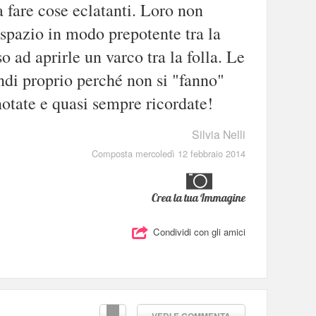
a fare cose eclatanti. Loro non
 spazio in modo prepotente tra la
o ad aprirle un varco tra la folla. Le
di proprio perché non si "fanno"
otate e quasi sempre ricordate!
Silvia Nelli
Composta mercoledì 12 febbraio 2014
Crea la tua Immagine
Condividi con gli amici
VEDI E COMMENTA