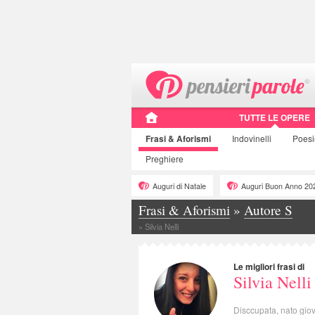
TUTTE LE OPERE
Frasi
& Aforismi
Indovinelli
Poes
Preghiere
Auguri di Natale
Auguri Buon Anno 20
Frasi & Aforismi
»
Autore S
»
Silvia Nelli
Le migliori frasi di
Silvia Nelli
Disccupata, nato giov