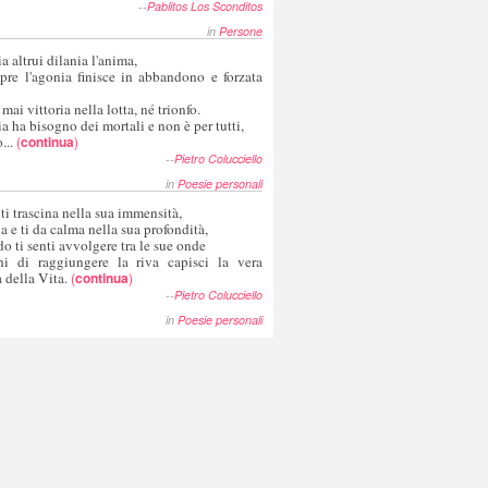
--
Pablitos Los Sconditos
in
Persone
a altrui dilania l'anima,
pre l'agonia finisce in abbandono e forzata
 mai vittoria nella lotta, né trionfo.
a ha bisogno dei mortali e non è per tutti,
...
(
continua
)
--
Pietro Colucciello
in
Poesie personali
 ti trascina nella sua immensità,
ia e ti da calma nella sua profondità,
o ti senti avvolgere tra le sue onde
hi di raggiungere la riva capisci la vera
 della Vita.
(
continua
)
--
Pietro Colucciello
in
Poesie personali