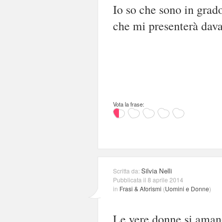
Io so che sono in grado
che mi presenterà dava
Vota la frase:
Silvia Nelli
Scritta da:
Pubblicata il 8 aprile 2014
in
Frasi & Aforismi
(
Uomini e Donne
)
Le vere donne si amano