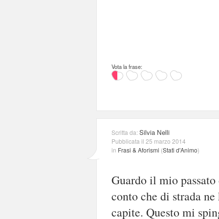
Vota la frase:
Silvia Nelli
Scritta da:
Pubblicata il 25 marzo 2014
in
Frasi & Aforismi
(
Stati d'Animo
)
Guardo il mio passato 
conto che di strada ne 
capite. Questo mi spin