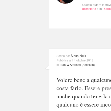
Questo autore lo trov
occasione
e in
Diario
Silvia Nelli
Scritta da:
Pubblicata il 4 ottobre 2013
in
Frasi & Aforismi
(
Amicizia
)
Volere bene a qualcuno
costa farlo. Essere pre
anche quando tenerla c
qualcuno è essere inc