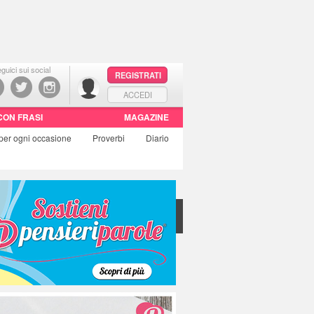
guici sui social
REGISTRATI
ACCEDI
CON FRASI
MAGAZINE
per ogni occasione
Proverbi
Diario