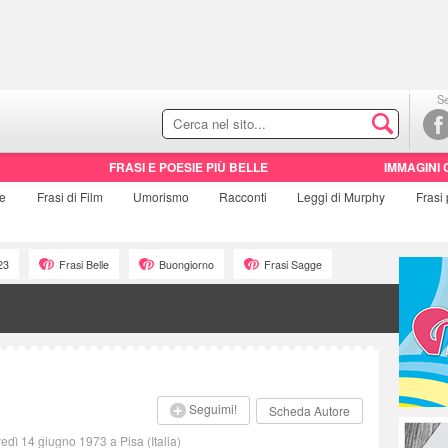
Se
FRASI E POESIE PIÙ BELLE
IMMAGINI 
ie
Frasi di
Film
Umorismo
Racconti
Leggi di Murphy
Frasi
23
Frasi Belle
Buongiorno
Frasi Sagge
Seguimi!
Scheda Autore
edì 14 giugno 1973 a Pisa (Italia)