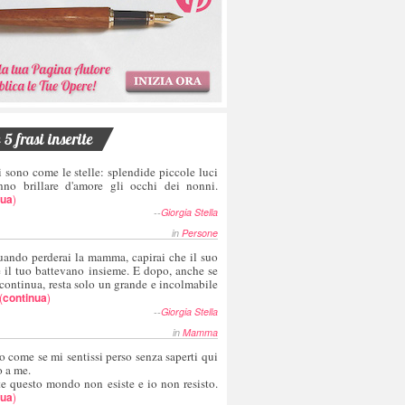
5 frasi inserite
i sono come le stelle: splendide piccole luci
nno brillare d'amore gli occhi dei nonni.
nua
)
--
Giorgia Stella
in
Persone
uando perderai la mamma, capirai che il suo
e il tuo battevano insieme. E dopo, anche se
 continua, resta solo un grande e incolmabile
(
continua
)
--
Giorgia Stella
in
Mamma
o come se mi sentissi perso senza saperti qui
o a me.
te questo mondo non esiste e io non resisto.
nua
)