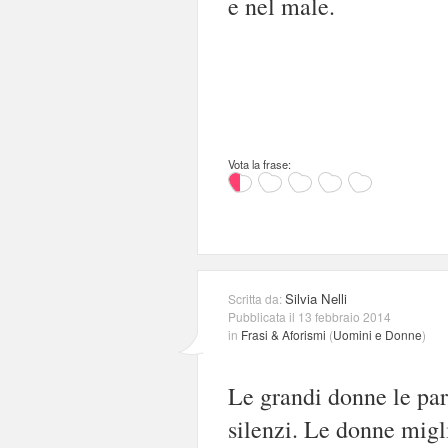
e nel male.
Vota la frase:
Silvia Nelli
Scritta da:
Pubblicata il 13 febbraio 2014
in
Frasi & Aforismi
(
Uomini e Donne
)
Le grandi donne le par
silenzi. Le donne migl