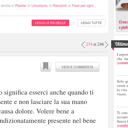
i anche in
Poesie
, in
Umorismo
, in
Racconti
, in
Frasi per ogni
.
LEGGI LE PIÙ BELLE
LEGGI TUTTE
|
Ultime 
234
246
di
I nipot
che fa
(
conti
VEDI E COMMENTA
Solo q
cuore 
la vita
 significa esserci anche quando ti
vuoto.
sente e non lasciare la sua mano
ausa dolore. Volere bene a
Ti cerc
accant
ondizionatamente presente nel bene
Senza 
(
conti