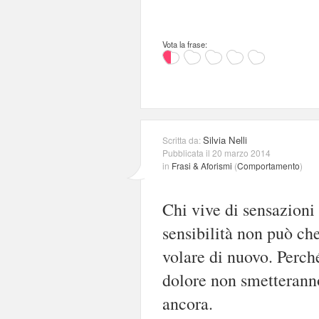
Vota la frase:
Silvia Nelli
Scritta da:
Pubblicata il 20 marzo 2014
in
Frasi & Aforismi
(
Comportamento
)
Chi vive di sensazioni
sensibilità non può che
volare di nuovo. Perch
dolore non smetteranno
ancora.