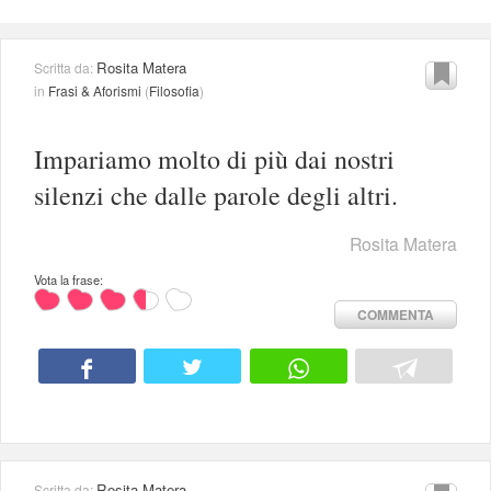
Rosita Matera
Scritta da:
in
Frasi & Aforismi
(
Filosofia
)
Impariamo molto di più dai nostri
silenzi che dalle parole degli altri.
Rosita Matera
Vota la frase:
COMMENTA
Rosita Matera
Scritta da: