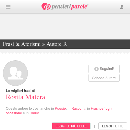
Frasi & Aforismi
»
Autore R
»
Rosita Matera
Seguimi!
Scheda Autore
Le migliori frasi di
Rosita Matera
Questo autore lo trovi anche in
Poesie
, in
Racconti
, in
Frasi per ogni
occasione
e in
Diario
.
LEGGI LE PIÙ BELLE
LEGGI TUTTE
|