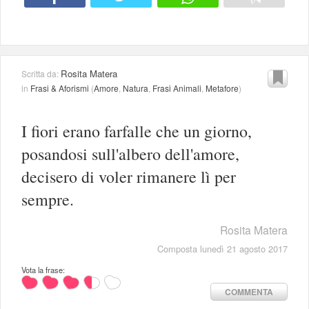
Rosita Matera
Scritta da:
in
Frasi & Aforismi
(
Amore
,
Natura
,
Frasi Animali
,
Metafore
)
I fiori erano farfalle che un giorno,
posandosi sull'albero dell'amore,
decisero di voler rimanere lì per
sempre.
Rosita Matera
Composta lunedì 21 agosto 2017
Vota la frase:
COMMENTA