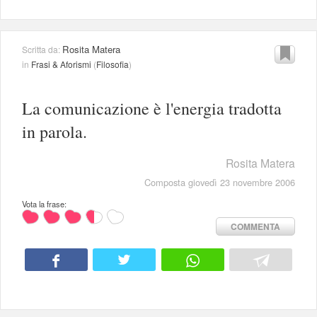
Rosita Matera
Scritta da:
in
Frasi & Aforismi
(
Filosofia
)
La comunicazione è l'energia tradotta
in parola.
Rosita Matera
Composta giovedì 23 novembre 2006
Vota la frase:
COMMENTA