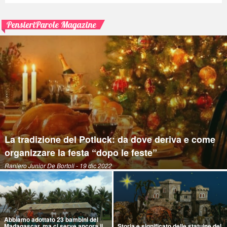
PensieriParole Magazine
La tradizione del Potluck: da dove deriva e come
organizzare la festa “dopo le feste”
Raniero Junior De Bortoli
- 19 dic 2022
Abbiamo adottato 23 bambini del
Madagascar, ma ci serve ancora il
Storia e significato delle statuine del