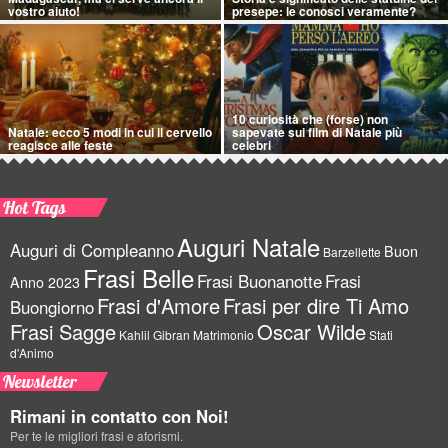
vostro aiuto!
presepe: le conosci veramente?
10 curiosità che (forse) non
Natale: ecco 5 modi in cui il cervello
sapevate sui film di Natale più
reagisce alle feste
celebri
Hot Tags
Auguri Natale
Auguri di Compleanno
Buon
Barzellette
Frasi Belle
Frasi Buonanotte
Frasi
Anno 2023
Frasi d'Amore
Frasi per dire Ti Amo
Buongiorno
Frasi Sagge
Oscar Wilde
Kahlil Gibran
Matrimonio
Stati
d'Animo
Newsletter
Rimani in contatto con Noi!
Per te le migliori frasi e aforismi.