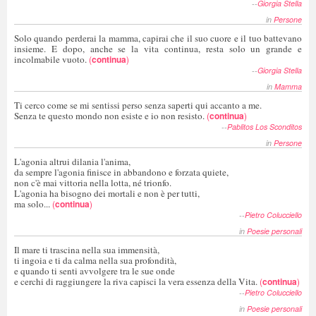
--
Giorgia Stella
in
Persone
Solo quando perderai la mamma, capirai che il suo cuore e il tuo battevano
insieme. E dopo, anche se la vita continua, resta solo un grande e
incolmabile vuoto.
(
continua
)
--
Giorgia Stella
in
Mamma
Ti cerco come se mi sentissi perso senza saperti qui accanto a me.
Senza te questo mondo non esiste e io non resisto.
(
continua
)
--
Pablitos Los Sconditos
in
Persone
L'agonia altrui dilania l'anima,
da sempre l'agonia finisce in abbandono e forzata quiete,
non c'è mai vittoria nella lotta, né trionfo.
L'agonia ha bisogno dei mortali e non è per tutti,
ma solo...
(
continua
)
--
Pietro Colucciello
in
Poesie personali
Il mare ti trascina nella sua immensità,
ti ingoia e ti da calma nella sua profondità,
e quando ti senti avvolgere tra le sue onde
e cerchi di raggiungere la riva capisci la vera essenza della Vita.
(
continua
)
--
Pietro Colucciello
in
Poesie personali