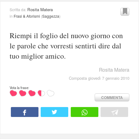
Rosita Matera
Scritta da:
in
Frasi & Aforismi
(
Saggezza
)
Riempi il foglio del nuovo giorno con
le parole che vorresti sentirti dire dal
tuo miglior amico.
Rosita Matera
Composta giovedì 7 gennaio 2010
Vota la frase:
COMMENTA