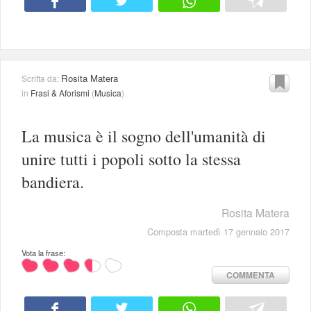
Rosita Matera
Scritta da:
in
Frasi & Aforismi
(
Musica
)
La musica è il sogno dell'umanità di
unire tutti i popoli sotto la stessa
bandiera.
Rosita Matera
Composta martedì 17 gennaio 2017
Vota la frase:
COMMENTA