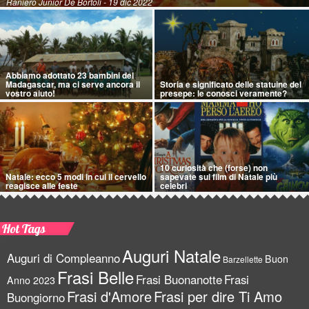
Raniero Junior De Bortoli
- 19 dic 2022
Abbiamo adottato 23 bambini del
Madagascar, ma ci serve ancora il
Storia e significato delle statuine del
vostro aiuto!
presepe: le conosci veramente?
10 curiosità che (forse) non
Natale: ecco 5 modi in cui il cervello
sapevate sui film di Natale più
reagisce alle feste
celebri
Hot Tags
Auguri Natale
Auguri di Compleanno
Buon
Barzellette
Frasi Belle
Frasi Buonanotte
Frasi
Anno 2023
Frasi d'Amore
Frasi per dire Ti Amo
Buongiorno