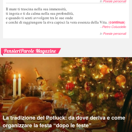
in
Poesie personali
Il mare ti trascina nella sua immensità,
ti ingoia e ti da calma nella sua profondità,
e quando ti senti avvolgere tra le sue onde
e cerchi di raggiungere la riva capisci la vera essenza della Vita.
(
continua
)
--
Pietro Colucciello
in
Poesie personali
PensieriParole Magazine
La tradizione del Potluck: da dove deriva e come
organizzare la festa “dopo le feste”