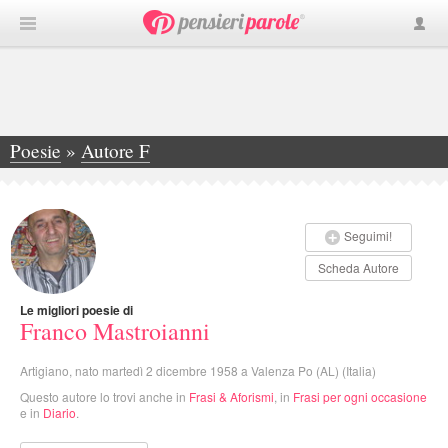
Poesie
»
Autore F
»
Franco Mastroianni
Seguimi!
Scheda Autore
Le migliori poesie di
Franco Mastroianni
Artigiano, nato martedì 2 dicembre 1958 a Valenza Po (AL) (Italia)
Questo autore lo trovi anche in
Frasi & Aforismi
, in
Frasi per ogni occasione
e in
Diario
.