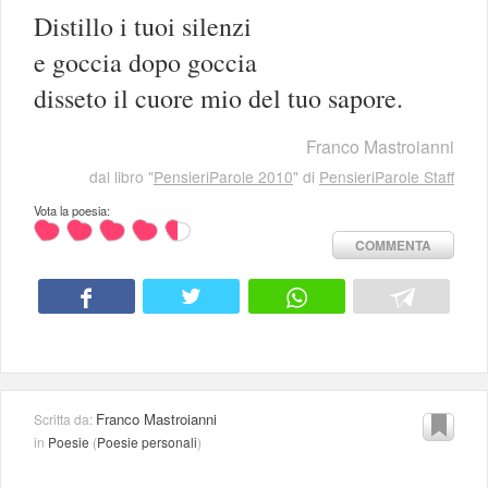
Distillo i tuoi silenzi
e goccia dopo goccia
disseto il cuore mio del tuo sapore.
Franco Mastroianni
dal libro "
PensieriParole 2010
" di
PensieriParole Staff
Vota la poesia:
COMMENTA
Franco Mastroianni
Scritta da:
in
Poesie
(
Poesie personali
)