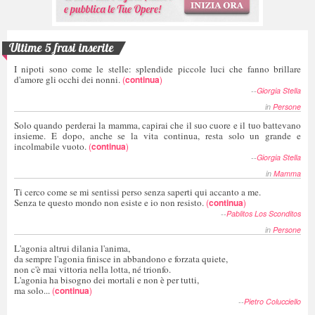
Ultime 5 frasi inserite
I nipoti sono come le stelle: splendide piccole luci che fanno brillare
d'amore gli occhi dei nonni.
(
continua
)
--
Giorgia Stella
in
Persone
Solo quando perderai la mamma, capirai che il suo cuore e il tuo battevano
insieme. E dopo, anche se la vita continua, resta solo un grande e
incolmabile vuoto.
(
continua
)
--
Giorgia Stella
in
Mamma
Ti cerco come se mi sentissi perso senza saperti qui accanto a me.
Senza te questo mondo non esiste e io non resisto.
(
continua
)
--
Pablitos Los Sconditos
in
Persone
L'agonia altrui dilania l'anima,
da sempre l'agonia finisce in abbandono e forzata quiete,
non c'è mai vittoria nella lotta, né trionfo.
L'agonia ha bisogno dei mortali e non è per tutti,
ma solo...
(
continua
)
--
Pietro Colucciello