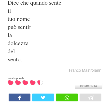
Dice che quando sente
il
tuo nome
può sentir
la
dolcezza
del
vento.
Franco Mastroianni
Vota la poesia:
COMMENTA