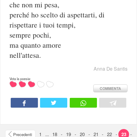
che non mi pesa,
perché ho scelto di aspettarti, di
rispettare i tuoi tempi,
sempre pochi,
ma quanto amore
nell'attesa.
Anna De Santis
Vota la poesia:
COMMENTA
1
...
18
-
19
-
20
-
21
-
22
-
23
-
Precedenti