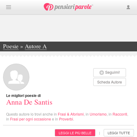
Poesie
»
Autore A
»
Anna De Santis
Seguimi!
Scheda Autore
Le migliori poesie di
Anna De Santis
Questo autore lo trovi anche in
Frasi & Aforismi
, in
Umorismo
, in
Racconti
,
in
Frasi per ogni occasione
e in
Proverbi
.
LEGGI LE PIÙ BELLE
LEGGI TUTTE
|