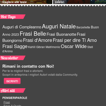
reagisce alle feste
celebri
Hot Tags
Auguri Natale
Auguri di Compleanno
Buon
Barzellette
Frasi Belle
Frasi Buonanotte
Frasi
Anno 2023
Frasi d'Amore
Frasi per dire Ti Amo
Buongiorno
Frasi Sagge
Oscar Wilde
Kahlil Gibran
Matrimonio
Stati
d'Animo
Newsletter
Rimani in contatto con Noi!
Per te le migliori frasi e aforismi.
Scopri in anteprima i migliori Autori votati dalla Community.
ISCRIVITI
Altri siti
PENSIERIPAROLE
Frasi
Save A Quote