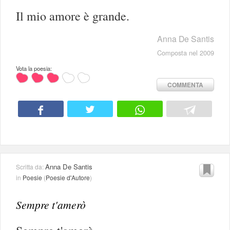
Il mio amore è grande.
Anna De Santis
Composta nel 2009
Vota la poesia:
COMMENTA
Anna De Santis
Scritta da:
in
Poesie
(
Poesie d'Autore
)
Sempre t'amerò