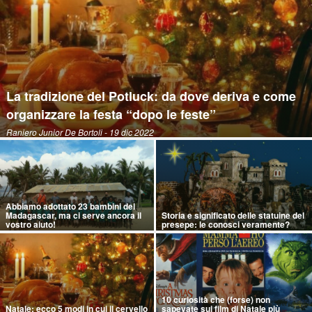
La tradizione del Potluck: da dove deriva e come
organizzare la festa “dopo le feste”
Raniero Junior De Bortoli
- 19 dic 2022
Abbiamo adottato 23 bambini del
Madagascar, ma ci serve ancora il
Storia e significato delle statuine del
vostro aiuto!
presepe: le conosci veramente?
10 curiosità che (forse) non
Natale: ecco 5 modi in cui il cervello
sapevate sui film di Natale più