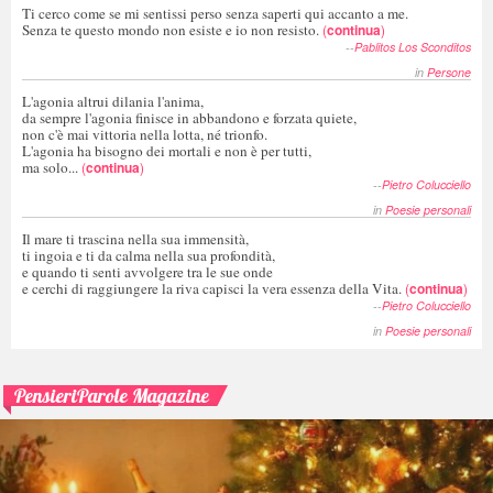
Ti cerco come se mi sentissi perso senza saperti qui accanto a me.
Senza te questo mondo non esiste e io non resisto.
(
continua
)
--
Pablitos Los Sconditos
in
Persone
L'agonia altrui dilania l'anima,
da sempre l'agonia finisce in abbandono e forzata quiete,
non c'è mai vittoria nella lotta, né trionfo.
L'agonia ha bisogno dei mortali e non è per tutti,
ma solo...
(
continua
)
--
Pietro Colucciello
in
Poesie personali
Il mare ti trascina nella sua immensità,
ti ingoia e ti da calma nella sua profondità,
e quando ti senti avvolgere tra le sue onde
e cerchi di raggiungere la riva capisci la vera essenza della Vita.
(
continua
)
--
Pietro Colucciello
in
Poesie personali
PensieriParole Magazine