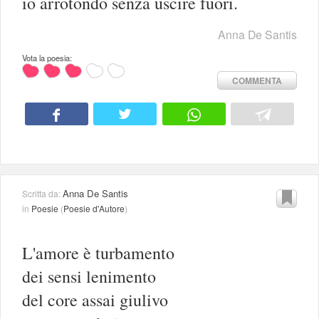
io arrotondo senza uscire fuori.
Anna De Santis
Vota la poesia:
COMMENTA
Anna De Santis
Scritta da:
in
Poesie
(
Poesie d'Autore
)
L'amore è turbamento
dei sensi lenimento
del core assai giulivo