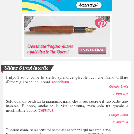
Ultime 5 frasi inserite
I nipoti sono come le stelle: splendide piccole luci che fanno brillare
d'amore gli occhi dei nonni.
(
continua
)
--
Giorgia Stella
in
Persone
Solo quando perderai la mamma, capirai che il suo cuore e il tuo battevano
insieme. E dopo, anche se la vita continua, resta solo un grande e
incolmabile vuoto.
(
continua
)
--
Giorgia Stella
in
Mamma
Ti cerco come se mi sentissi perso senza saperti qui accanto a me.
Senza te questo mondo non esiste e io non resisto.
(
continua
)