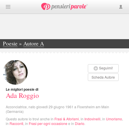
Poesie
»
Autore A
»
Ada Roggio
Seguimi!
Scheda Autore
Le migliori poesie di
Ada Roggio
Acconciatrice, nato giovedì 29 giugno 1961 a Floersheim am Main
(Germania)
Questo autore lo trovi anche in
Frasi & Aforismi
, in
Indovinelli
, in
Umorismo
,
in
Racconti
, in
Frasi per ogni occasione
e in
Diario
.