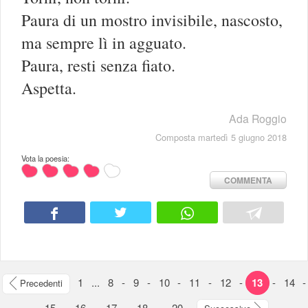
Paura di un mostro invisibile, nascosto,
ma sempre lì in agguato.
Paura, resti senza fiato.
Aspetta.
Ada Roggio
Composta martedì 5 giugno 2018
Vota la poesia:
COMMENTA
1
...
8
-
9
-
10
-
11
-
12
-
13
-
14
-
Precedenti
15
-
16
-
17
-
18
...
20