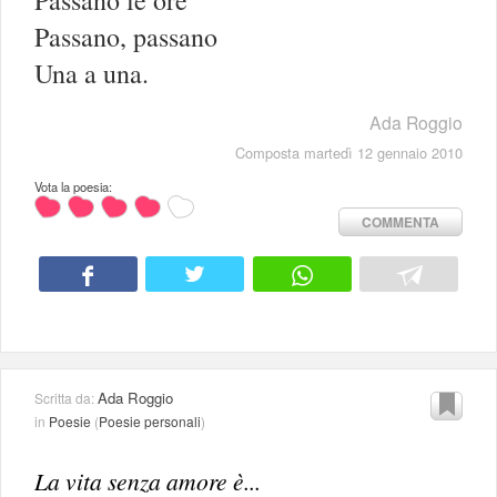
Passano, passano
Una a una.
Ada Roggio
Composta martedì 12 gennaio 2010
Vota la poesia:
COMMENTA
Ada Roggio
Scritta da:
in
Poesie
(
Poesie personali
)
La vita senza amore è...