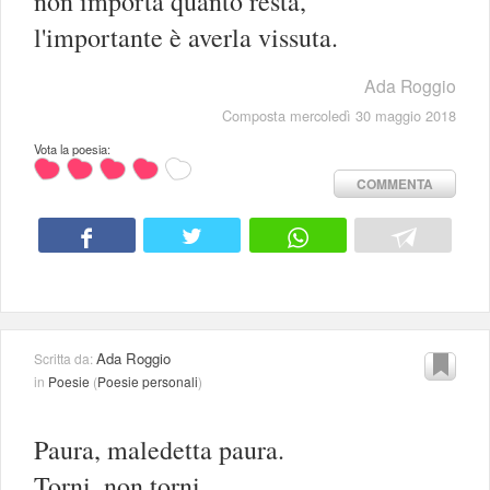
non importa quanto resta,
l'importante è averla vissuta.
Ada Roggio
Composta mercoledì 30 maggio 2018
Vota la poesia:
COMMENTA
Ada Roggio
Scritta da:
in
Poesie
(
Poesie personali
)
Paura, maledetta paura.
Torni, non torni.