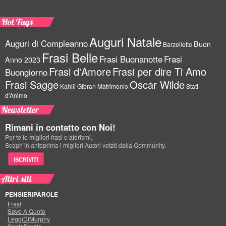
Hot Tags
Auguri Natale
Auguri di Compleanno
Buon
Barzellette
Frasi Belle
Frasi Buonanotte
Frasi
Anno 2023
Frasi d'Amore
Frasi per dire Ti Amo
Buongiorno
Frasi Sagge
Oscar Wilde
Kahlil Gibran
Matrimonio
Stati
d'Animo
Newsletter
Rimani in contatto con Noi!
Per te le migliori frasi e aforismi.
Scopri in anteprima i migliori Autori votati dalla Community.
ISCRIVITI
Altri siti
PENSIERIPAROLE
Frasi
Save A Quote
LeggiDiMurphy