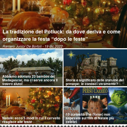
La tradizione del Potluck: da dove deriva e come
organizzare la festa “dopo le feste”
Raniero Junior De Bortoli
- 19 dic 2022
Abbiamo adottato 23 bambini del
Madagascar, ma ci serve ancora il
Storia e significato delle statuine del
vostro aiuto!
presepe: le conosci veramente?
10 curiosità che (forse) non
Natale: ecco 5 modi in cui il cervello
sapevate sui film di Natale più
reagisce alle feste
celebri