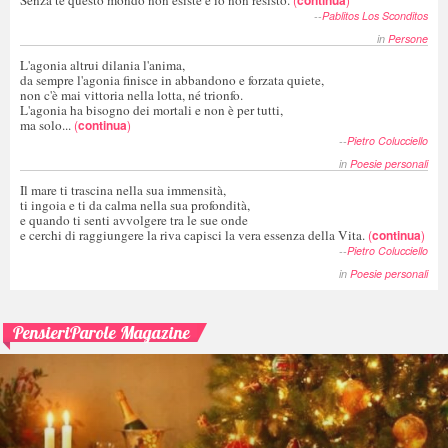
--
Pablitos Los Sconditos
in
Persone
L'agonia altrui dilania l'anima,
da sempre l'agonia finisce in abbandono e forzata quiete,
non c'è mai vittoria nella lotta, né trionfo.
L'agonia ha bisogno dei mortali e non è per tutti,
ma solo...
(
continua
)
--
Pietro Colucciello
in
Poesie personali
Il mare ti trascina nella sua immensità,
ti ingoia e ti da calma nella sua profondità,
e quando ti senti avvolgere tra le sue onde
e cerchi di raggiungere la riva capisci la vera essenza della Vita.
(
continua
)
--
Pietro Colucciello
in
Poesie personali
PensieriParole Magazine