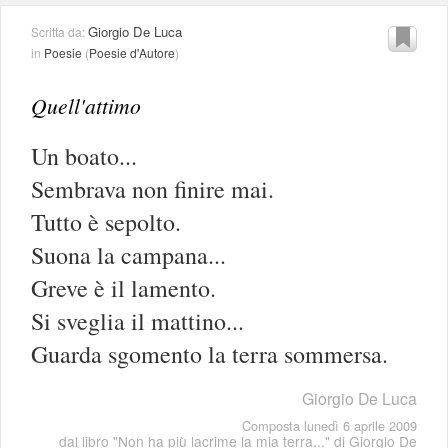
Giorgio De Luca
Scritta da:
in
Poesie
(
Poesie d'Autore
)
Quell'attimo
Un boato...
Sembrava non finire mai.
Tutto è sepolto.
Suona la campana...
Greve è il lamento.
Si sveglia il mattino...
Guarda sgomento la terra sommersa.
Giorgio De Luca
Composta lunedì 6 aprile 2009
dal libro "
Non ha più lacrime la mia terra...
" di
Giorgio De