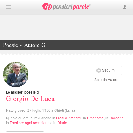
Poesie
»
Autore G
»
Giorgio De Luca
Seguimi!
Scheda Autore
Le migliori poesie di
Giorgio De Luca
Nato giovedì 27 luglio 1950 a Chieti (Italia)
Questo autore lo trovi anche in
Frasi & Aforismi
, in
Umorismo
, in
Racconti
,
in
Frasi per ogni occasione
e in
Diario
.