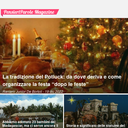
PensieriParole Magazine
La tradizione del Potluck: da dove deriva e come
organizzare la festa “dopo le feste”
Raniero Junior De Bortoli
- 19 dic 2022
Abbiamo adottato 23 bambini del
Madagascar, ma ci serve ancora il
Storia e significato delle statuine del