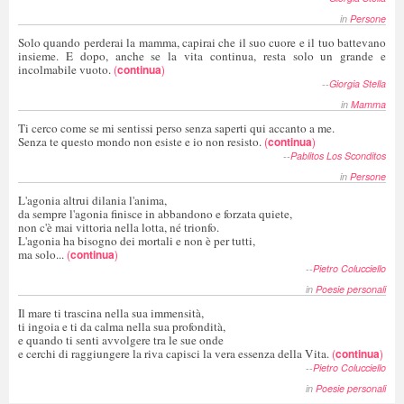
in
Persone
Solo quando perderai la mamma, capirai che il suo cuore e il tuo battevano
insieme. E dopo, anche se la vita continua, resta solo un grande e
incolmabile vuoto.
(
continua
)
--
Giorgia Stella
in
Mamma
Ti cerco come se mi sentissi perso senza saperti qui accanto a me.
Senza te questo mondo non esiste e io non resisto.
(
continua
)
--
Pablitos Los Sconditos
in
Persone
L'agonia altrui dilania l'anima,
da sempre l'agonia finisce in abbandono e forzata quiete,
non c'è mai vittoria nella lotta, né trionfo.
L'agonia ha bisogno dei mortali e non è per tutti,
ma solo...
(
continua
)
--
Pietro Colucciello
in
Poesie personali
Il mare ti trascina nella sua immensità,
ti ingoia e ti da calma nella sua profondità,
e quando ti senti avvolgere tra le sue onde
e cerchi di raggiungere la riva capisci la vera essenza della Vita.
(
continua
)
--
Pietro Colucciello
in
Poesie personali