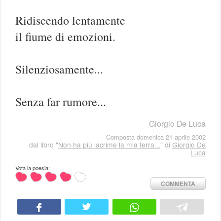
Ridiscendo lentamente
il fiume di emozioni.
Silenziosamente...
Senza far rumore...
Giorgio De Luca
Composta domenica 21 aprile 2002
dal libro "
Non ha più lacrime la mia terra...
" di
Giorgio De
Luca
Vota la poesia:
COMMENTA