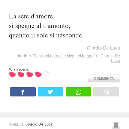
La sete d'amore
si spegne al tramonto,
quando il sole si nasconde.
Giorgio De Luca
dal libro "
Per ogni nota che vive nel tempo
" di
Giorgio De
Luca
Vota la poesia:
COMMENTA
Giorgio De Luca
Scritta da: