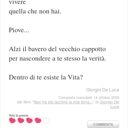
vivere
quella che non hai.
Piove...
Alzi il bavero del vecchio cappotto
per nascondere a te stesso la verità.
Dentro di te esiste la Vita?
Giorgio De Luca
Composta mercoledì 14 ottobre 2009
dal libro "
Non ha più lacrime la mia terra...
" di
Giorgio De
Luca
Vota la poesia:
COMMENTA