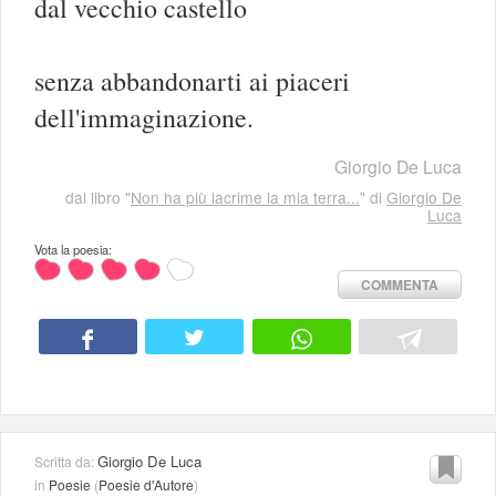
dal vecchio castello
senza abbandonarti ai piaceri
dell'immaginazione.
Giorgio De Luca
dal libro "
Non ha più lacrime la mia terra...
" di
Giorgio De
Luca
Vota la poesia:
COMMENTA
Giorgio De Luca
Scritta da:
in
Poesie
(
Poesie d'Autore
)