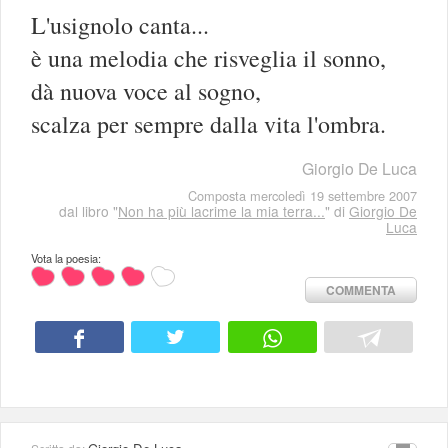
L'usignolo canta...
è una melodia che risveglia il sonno,
dà nuova voce al sogno,
scalza per sempre dalla vita l'ombra.
Giorgio De Luca
Composta mercoledì 19 settembre 2007
dal libro "
Non ha più lacrime la mia terra...
" di
Giorgio De
Luca
Vota la poesia:
COMMENTA