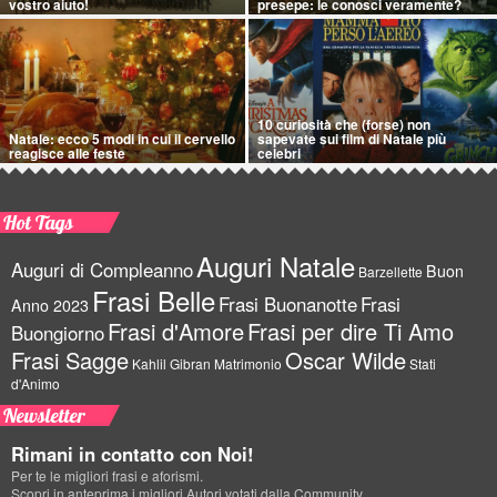
vostro aiuto!
presepe: le conosci veramente?
10 curiosità che (forse) non
Natale: ecco 5 modi in cui il cervello
sapevate sui film di Natale più
reagisce alle feste
celebri
Hot Tags
Auguri Natale
Auguri di Compleanno
Buon
Barzellette
Frasi Belle
Frasi Buonanotte
Frasi
Anno 2023
Frasi d'Amore
Frasi per dire Ti Amo
Buongiorno
Frasi Sagge
Oscar Wilde
Kahlil Gibran
Matrimonio
Stati
d'Animo
Newsletter
Rimani in contatto con Noi!
Per te le migliori frasi e aforismi.
Scopri in anteprima i migliori Autori votati dalla Community.