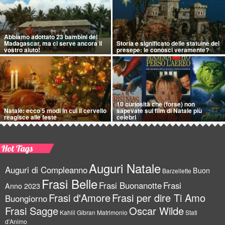
Abbiamo adottato 23 bambini del
Madagascar, ma ci serve ancora il
Storia e significato delle statuine del
vostro aiuto!
presepe: le conosci veramente?
10 curiosità che (forse) non
Natale: ecco 5 modi in cui il cervello
sapevate sui film di Natale più
reagisce alle feste
celebri
Hot Tags
Auguri Natale
Auguri di Compleanno
Buon
Barzellette
Frasi Belle
Frasi Buonanotte
Frasi
Anno 2023
Frasi d'Amore
Frasi per dire Ti Amo
Buongiorno
Frasi Sagge
Oscar Wilde
Kahlil Gibran
Matrimonio
Stati
d'Animo