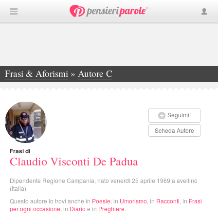
Frasi & Aforismi
»
Autore C
»
Claudio Visconti De Padua
Seguimi!
Scheda Autore
Frasi di
Claudio Visconti De Padua
Dipendente Regione Campania, nato venerdì 25 aprile 1969 a avellino
(Italia)
Questo autore lo trovi anche in
Poesie
, in
Umorismo
, in
Racconti
, in
Frasi
per ogni occasione
, in
Diario
e in
Preghiere
.