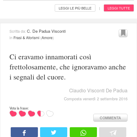
LEGGI LE PIÙ BELLE
LEGGI TUTTE
|
C. De Padua Visconti
Scritta da:
in
Frasi & Aforismi
(
Amore
)
Ci eravamo innamorati così
frettolosamente, che ignoravamo anche
i segnali del cuore.
Claudio Visconti De Padua
Composta venerdì 2 settembre 2016
Vota la frase:
COMMENTA