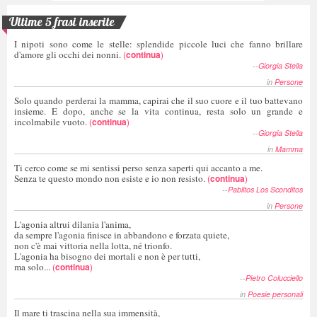
Ultime 5 frasi inserite
I nipoti sono come le stelle: splendide piccole luci che fanno brillare
d'amore gli occhi dei nonni.
(
continua
)
--
Giorgia Stella
in
Persone
Solo quando perderai la mamma, capirai che il suo cuore e il tuo battevano
insieme. E dopo, anche se la vita continua, resta solo un grande e
incolmabile vuoto.
(
continua
)
--
Giorgia Stella
in
Mamma
Ti cerco come se mi sentissi perso senza saperti qui accanto a me.
Senza te questo mondo non esiste e io non resisto.
(
continua
)
--
Pablitos Los Sconditos
in
Persone
L'agonia altrui dilania l'anima,
da sempre l'agonia finisce in abbandono e forzata quiete,
non c'è mai vittoria nella lotta, né trionfo.
L'agonia ha bisogno dei mortali e non è per tutti,
ma solo...
(
continua
)
--
Pietro Colucciello
in
Poesie personali
Il mare ti trascina nella sua immensità,