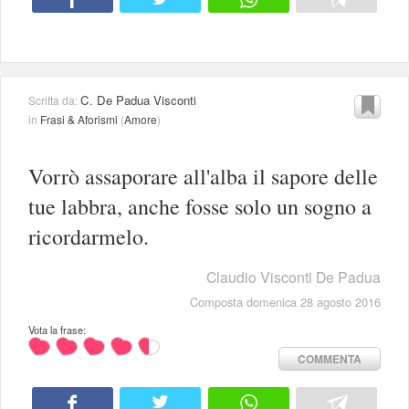
C. De Padua Visconti
Scritta da:
in
Frasi & Aforismi
(
Amore
)
Vorrò assaporare all'alba il sapore delle
tue labbra, anche fosse solo un sogno a
ricordarmelo.
Claudio Visconti De Padua
Composta domenica 28 agosto 2016
Vota la frase:
COMMENTA