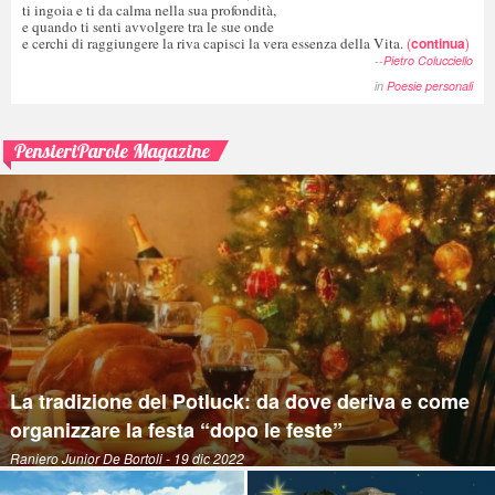
ti ingoia e ti da calma nella sua profondità,
e quando ti senti avvolgere tra le sue onde
e cerchi di raggiungere la riva capisci la vera essenza della Vita.
(
continua
)
--
Pietro Colucciello
in
Poesie personali
PensieriParole Magazine
La tradizione del Potluck: da dove deriva e come
organizzare la festa “dopo le feste”
Raniero Junior De Bortoli
- 19 dic 2022