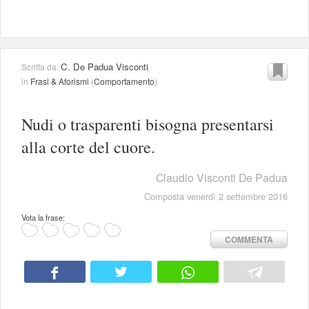
C. De Padua Visconti
Scritta da:
in
Frasi & Aforismi
(
Comportamento
)
Nudi o trasparenti bisogna presentarsi
alla corte del cuore.
Claudio Visconti De Padua
Composta venerdì 2 settembre 2016
Vota la frase:
COMMENTA