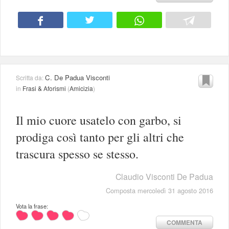
C. De Padua Visconti
Scritta da:
in
Frasi & Aforismi
(
Amicizia
)
Il mio cuore usatelo con garbo, si
prodiga così tanto per gli altri che
trascura spesso se stesso.
Claudio Visconti De Padua
Composta mercoledì 31 agosto 2016
Vota la frase:
COMMENTA