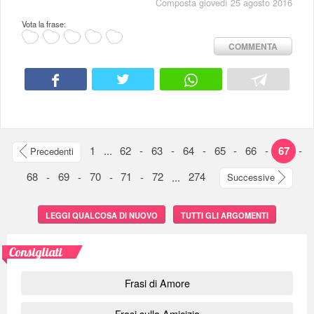
Composta giovedì 25 agosto 2016
Vota la frase:
COMMENTA
1
...
62
-
63
-
64
-
65
-
66
-
67
-
Precedenti
68
-
69
-
70
-
71
-
72
...
274
Successive
LEGGI QUALCOSA DI NUOVO
TUTTI GLI ARGOMENTI
Consigliati
Frasi di Amore
Frasi sulla Amicizia