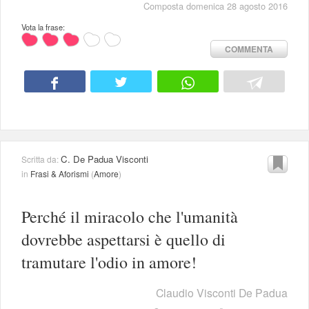
Composta domenica 28 agosto 2016
Vota la frase:
COMMENTA
C. De Padua Visconti
Scritta da:
in
Frasi & Aforismi
(
Amore
)
Perché il miracolo che l'umanità
dovrebbe aspettarsi è quello di
tramutare l'odio in amore!
Claudio Visconti De Padua