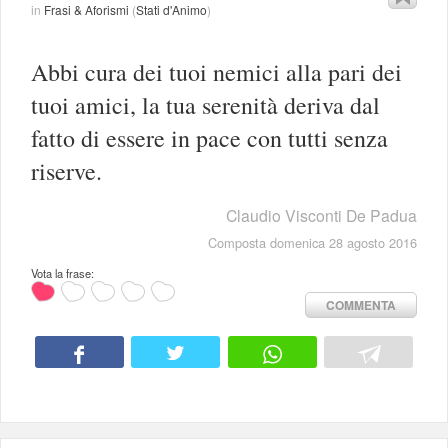
in
Frasi & Aforismi
(
Stati d'Animo
)
Abbi cura dei tuoi nemici alla pari dei
tuoi amici, la tua serenità deriva dal
fatto di essere in pace con tutti senza
riserve.
Claudio Visconti De Padua
Composta domenica 28 agosto 2016
Vota la frase:
COMMENTA