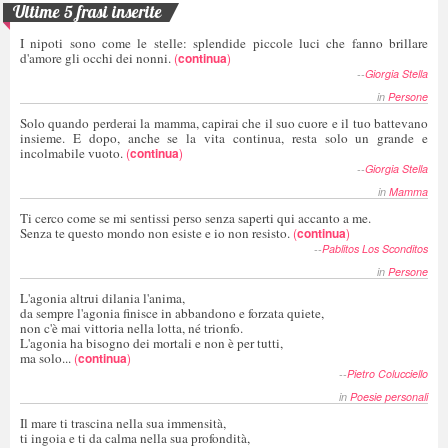
Ultime 5 frasi inserite
I nipoti sono come le stelle: splendide piccole luci che fanno brillare
d'amore gli occhi dei nonni.
(
continua
)
--
Giorgia Stella
in
Persone
Solo quando perderai la mamma, capirai che il suo cuore e il tuo battevano
insieme. E dopo, anche se la vita continua, resta solo un grande e
incolmabile vuoto.
(
continua
)
--
Giorgia Stella
in
Mamma
Ti cerco come se mi sentissi perso senza saperti qui accanto a me.
Senza te questo mondo non esiste e io non resisto.
(
continua
)
--
Pablitos Los Sconditos
in
Persone
L'agonia altrui dilania l'anima,
da sempre l'agonia finisce in abbandono e forzata quiete,
non c'è mai vittoria nella lotta, né trionfo.
L'agonia ha bisogno dei mortali e non è per tutti,
ma solo...
(
continua
)
--
Pietro Colucciello
in
Poesie personali
Il mare ti trascina nella sua immensità,
ti ingoia e ti da calma nella sua profondità,