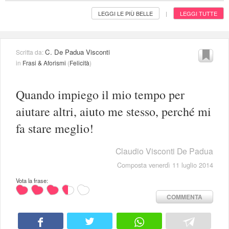
LEGGI LE PIÙ BELLE
LEGGI TUTTE
|
C. De Padua Visconti
Scritta da:
in
Frasi & Aforismi
(
Felicità
)
Quando impiego il mio tempo per
aiutare altri, aiuto me stesso, perché mi
fa stare meglio!
Claudio Visconti De Padua
Composta venerdì 11 luglio 2014
Vota la frase:
COMMENTA