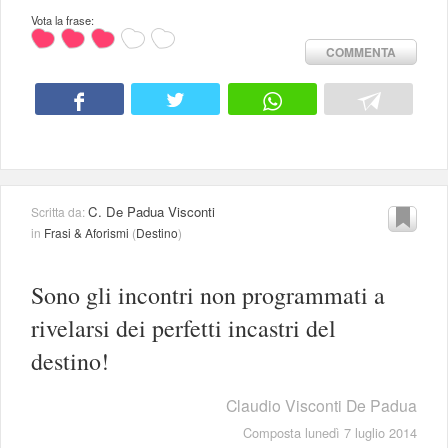
Vota la frase:
COMMENTA
C. De Padua Visconti
Scritta da:
in
Frasi & Aforismi
(
Destino
)
Sono gli incontri non programmati a
rivelarsi dei perfetti incastri del
destino!
Claudio Visconti De Padua
Composta lunedì 7 luglio 2014