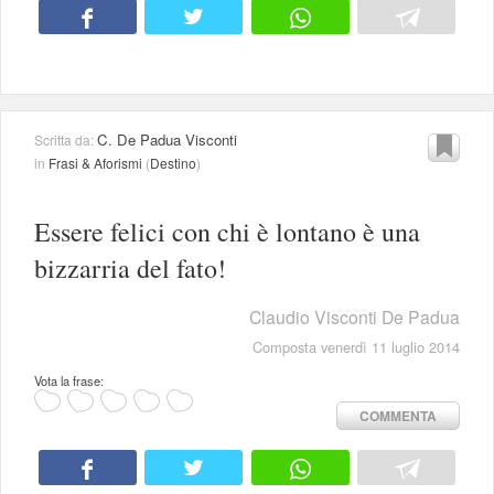
C. De Padua Visconti
Scritta da:
in
Frasi & Aforismi
(
Destino
)
Essere felici con chi è lontano è una
bizzarria del fato!
Claudio Visconti De Padua
Composta venerdì 11 luglio 2014
Vota la frase:
COMMENTA