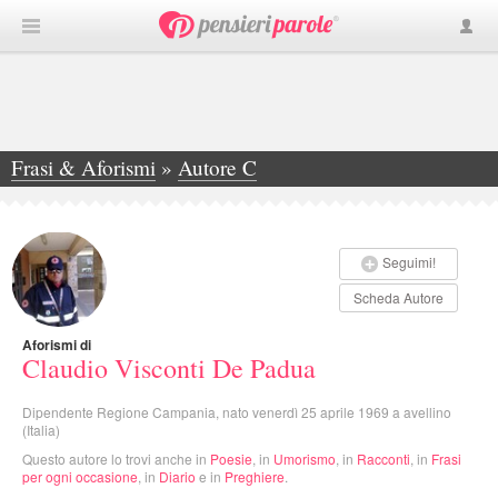
Frasi & Aforismi
»
Autore C
»
Claudio Visconti De Padua
Seguimi!
Scheda Autore
Aforismi di
Claudio Visconti De Padua
Dipendente Regione Campania, nato venerdì 25 aprile 1969 a avellino
(Italia)
Questo autore lo trovi anche in
Poesie
, in
Umorismo
, in
Racconti
, in
Frasi
per ogni occasione
, in
Diario
e in
Preghiere
.