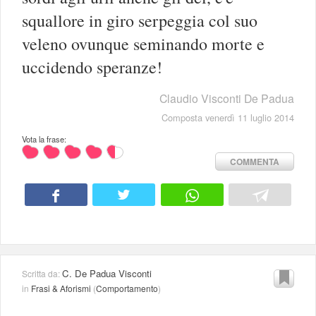
squallore in giro serpeggia col suo
veleno ovunque seminando morte e
uccidendo speranze!
Claudio Visconti De Padua
Composta venerdì 11 luglio 2014
Vota la frase:
COMMENTA
C. De Padua Visconti
Scritta da:
in
Frasi & Aforismi
(
Comportamento
)