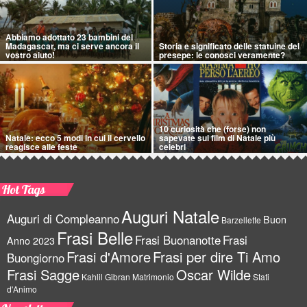
Abbiamo adottato 23 bambini del
Madagascar, ma ci serve ancora il
Storia e significato delle statuine del
vostro aiuto!
presepe: le conosci veramente?
10 curiosità che (forse) non
Natale: ecco 5 modi in cui il cervello
sapevate sui film di Natale più
reagisce alle feste
celebri
Hot Tags
Auguri Natale
Auguri di Compleanno
Buon
Barzellette
Frasi Belle
Frasi Buonanotte
Frasi
Anno 2023
Frasi d'Amore
Frasi per dire Ti Amo
Buongiorno
Frasi Sagge
Oscar Wilde
Kahlil Gibran
Matrimonio
Stati
d'Animo