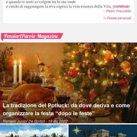
e quando ti senti avvolgere tra le sue onde
e cerchi di raggiungere la riva capisci la vera essenza della Vita.
(
continua
)
--
Pietro Colucciello
in
Poesie personali
PensieriParole Magazine
La tradizione del Potluck: da dove deriva e come
organizzare la festa “dopo le feste”
Raniero Junior De Bortoli
- 19 dic 2022