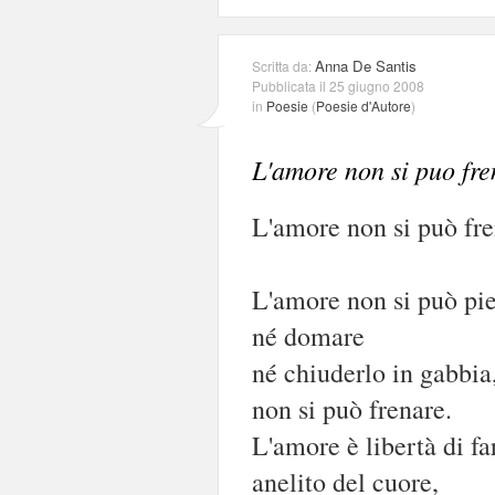
Anna De Santis
Scritta da:
Pubblicata il 25 giugno 2008
in
Poesie
(
Poesie d'Autore
)
L'amore non si puo fre
L'amore non si può fr
L'amore non si può pie
né domare
né chiuderlo in gabbia
non si può frenare.
L'amore è libertà di fa
anelito del cuore,