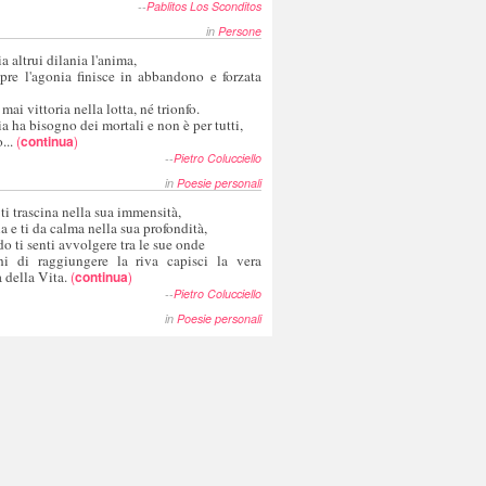
--
Pablitos Los Sconditos
in
Persone
a altrui dilania l'anima,
pre l'agonia finisce in abbandono e forzata
 mai vittoria nella lotta, né trionfo.
a ha bisogno dei mortali e non è per tutti,
...
(
continua
)
--
Pietro Colucciello
in
Poesie personali
 ti trascina nella sua immensità,
ia e ti da calma nella sua profondità,
o ti senti avvolgere tra le sue onde
hi di raggiungere la riva capisci la vera
 della Vita.
(
continua
)
--
Pietro Colucciello
in
Poesie personali