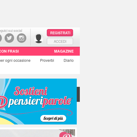
guici sui social
REGISTRATI
ACCEDI
CON FRASI
MAGAZINE
per ogni occasione
Proverbi
Diario