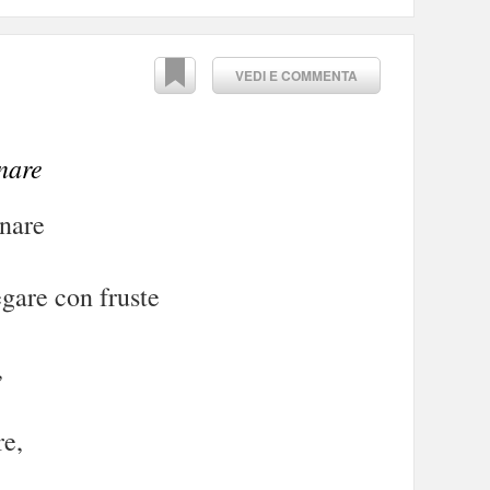
VEDI E COMMENTA
nare
enare
gare con fruste
,
re,