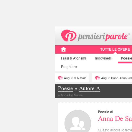
TUTTE LE OPERE
Frasi
& Aforismi
Indovinelli
Poesi
Preghiere
Auguri di Natale
Auguri Buon Anno 20
Poesie
»
Autore A
»
Anna De Santis
Poesie di
Anna De Sa
Questo autore lo trov