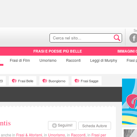
Se
FRASI E POESIE PIÙ BELLE
IMMAGINI 
e
Frasi di
Film
Umorismo
Racconti
Leggi di Murphy
Frasi
23
Frasi Belle
Buongiorno
Frasi Sagge
ntis
Seguimi!
Scheda Autore
i anche in
Frasi & Aforismi
, in
Umorismo
, in
Racconti
, in
Frasi per