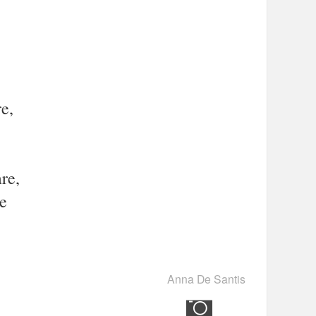
,
e,
re,
e
Anna De Santis