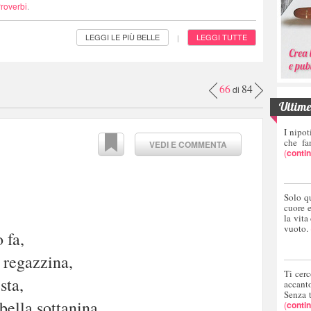
roverbi
.
LEGGI LE PIÙ BELLE
LEGGI TUTTE
|
66
84
di
Ultime 
I nipot
che fa
VEDI E COMMENTA
(
conti
Solo q
cuore 
la vita
vuoto.
 fa,
 regazzina,
Ti cerc
sta,
accant
Senza 
bella sottanina.
(
conti