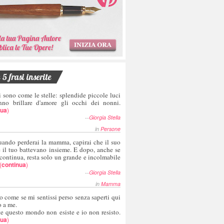
5 frasi inserite
i sono come le stelle: splendide piccole luci
nno brillare d'amore gli occhi dei nonni.
nua
)
--
Giorgia Stella
in
Persone
uando perderai la mamma, capirai che il suo
e il tuo battevano insieme. E dopo, anche se
 continua, resta solo un grande e incolmabile
(
continua
)
--
Giorgia Stella
in
Mamma
o come se mi sentissi perso senza saperti qui
o a me.
te questo mondo non esiste e io non resisto.
nua
)