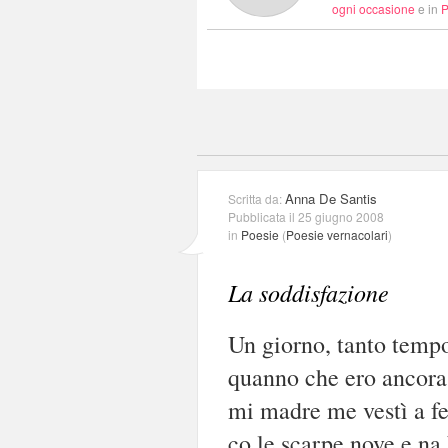
ogni occasione
e in
P
Anna De Santis
Scritta da:
Pubblicata il 25 giugno 2008
in
Poesie
(
Poesie vernacolari
)
La soddisfazione
Un giorno, tanto tempo
quanno che ero ancora
mi madre me vestì a fe
co le scarpe nove e na 