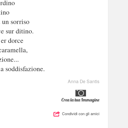
ordino
tino
 un sorriso
e sur ditino.
 er dorce
 caramella,
ione...
la soddisfazione.
Anna De Santis
Crea la tua Immagine
Condividi con gli amici