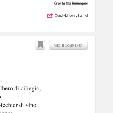
Crea la tua Immagine
Condividi con gli amici
VEDI E COMMENTA
,
albero di ciliegio,
o
bicchier di vino.
onno: