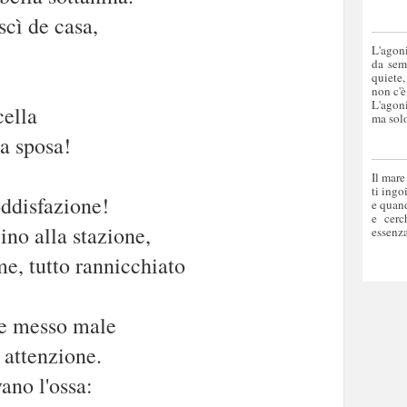
cì de casa,
L'agoni
da sem
quiete,
non c'è
L'agoni
cella
ma solo
ia sposa!
Il mare
ti ingo
ddisfazione!
e quand
e cerc
ino alla stazione,
essenza
e, tutto rannicchiato
 e messo male
 attenzione.
ano l'ossa: