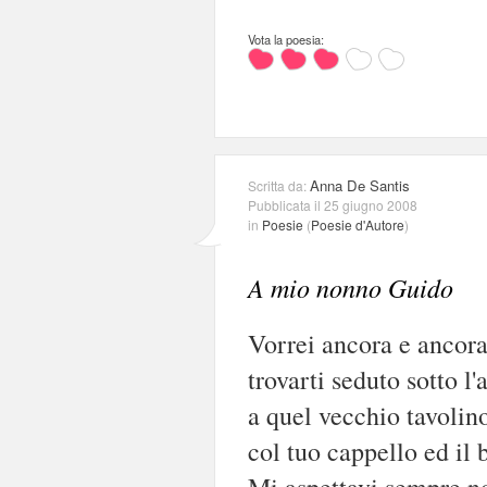
Vota la poesia:
Anna De Santis
Scritta da:
Pubblicata il 25 giugno 2008
in
Poesie
(
Poesie d'Autore
)
A mio nonno Guido
Vorrei ancora e ancora
trovarti seduto sotto l'
a quel vecchio tavolin
col tuo cappello ed il 
Mi aspettavi sempre n