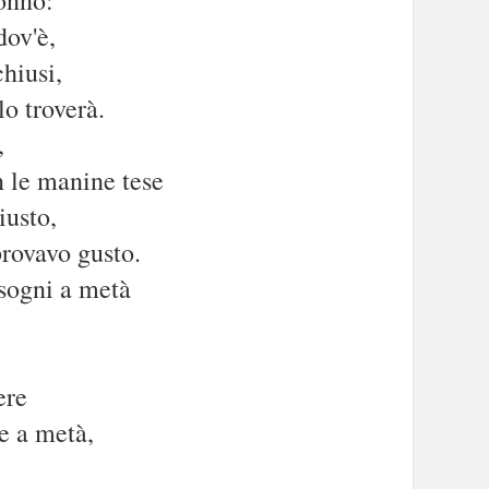
dov'è,
hiusi,
lo troverà.
,
 le manine tese
iusto,
provavo gusto.
sogni a metà
ere
te a metà,