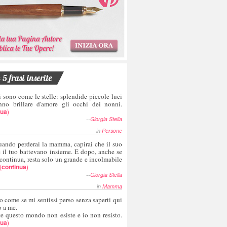
5 frasi inserite
i sono come le stelle: splendide piccole luci
nno brillare d'amore gli occhi dei nonni.
nua
)
--
Giorgia Stella
in
Persone
uando perderai la mamma, capirai che il suo
e il tuo battevano insieme. E dopo, anche se
 continua, resta solo un grande e incolmabile
(
continua
)
--
Giorgia Stella
in
Mamma
o come se mi sentissi perso senza saperti qui
o a me.
te questo mondo non esiste e io non resisto.
nua
)