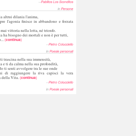
--
Pablitos Los Sconditos
in
Persone
a altrui dilania l'anima,
pre l'agonia finisce in abbandono e forzata
 mai vittoria nella lotta, né trionfo.
a ha bisogno dei mortali e non è per tutti,
...
(
continua
)
--
Pietro Colucciello
in
Poesie personali
 ti trascina nella sua immensità,
ia e ti da calma nella sua profondità,
o ti senti avvolgere tra le sue onde
hi di raggiungere la riva capisci la vera
 della Vita.
(
continua
)
--
Pietro Colucciello
in
Poesie personali