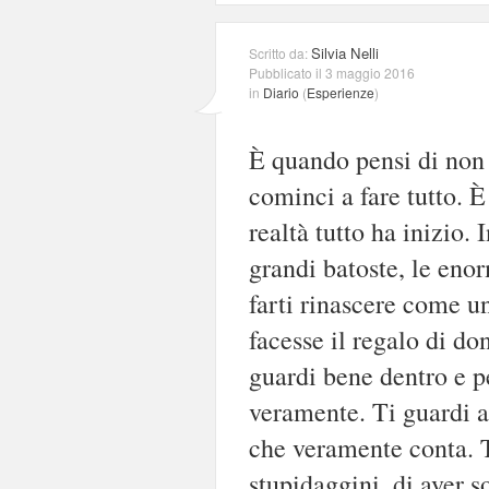
Silvia Nelli
Scritto da:
Pubblicato il 3 maggio 2016
in
Diario
(
Esperienze
)
È quando pensi di non p
cominci a fare tutto. È
realtà tutto ha inizio.
grandi batoste, le enor
farti rinascere come u
facesse il regalo di don
guardi bene dentro e pe
veramente. Ti guardi a
che veramente conta. T
stupidaggini, di aver s