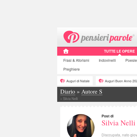
TUTTE LE OPERE
Frasi
& Aforismi
Indovinelli
Poesie
Preghiere
Auguri di Natale
Auguri Buon Anno 20
Diario
»
Autore S
»
Silvia Nelli
Post di
Silvia Nelli
Disccupata, nato giov