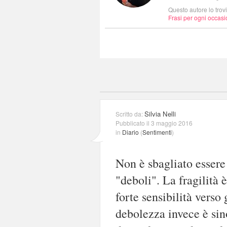
Questo autore lo trov
Frasi per ogni occas
Silvia Nelli
Scritto da:
Pubblicato il 3 maggio 2016
in
Diario
(
Sentimenti
)
Non è sbagliato essere 
"deboli". La fragilità
forte sensibilità verso
debolezza invece è sin