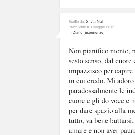
Silvia Nelli
Scritto da:
Pubblicato il 3 maggio 2016
in
Diario
(
Esperienze
)
Non pianifico niente, m
sesto senso, dal cuor
impazzisco per capire 
in cui credo. Mi adoro
paradossalmente le ind
cuore e gli do voce e 
per dare spazio alla me
tutto, va bene buttarsi
amare e non aver paura