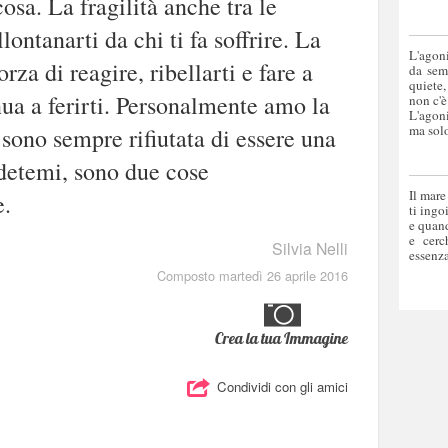
sa. La fragilità anche tra le
llontanarti da chi ti fa soffrire. La
L'agoni
orza di reagire, ribellarti e fare a
da sem
quiete,
ua a ferirti. Personalmente amo la
non c'è
L'agoni
ma solo
 sono sempre rifiutata di essere una
detemi, sono due cose
Il mare
e.
ti ingo
e quand
e cerc
Silvia Nelli
essenza
Composto martedì 26 aprile 2016
Crea la tua Immagine
Condividi con gli amici