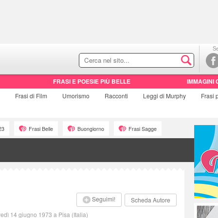
Se
FRASI E POESIE PIÙ BELLE
IMMAGINI 
Frasi di
Film
Umorismo
Racconti
Leggi di Murphy
Frasi
23
Frasi Belle
Buongiorno
Frasi Sagge
Seguimi!
Scheda Autore
edì 14 giugno 1973 a Pisa (Italia)