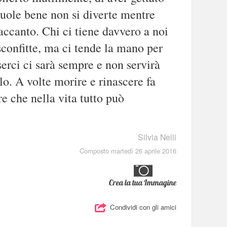
uole bene non si diverte mentre
accanto. Chi ci tiene davvero a noi
sconfitte, ma ci tende la mano per
serci ci sarà sempre e non servirà
rlo. A volte morire e rinascere fa
re che nella vita tutto può
!
Silvia Nelli
Composto martedì 26 aprile 2016
Crea la tua Immagine
Condividi con gli amici