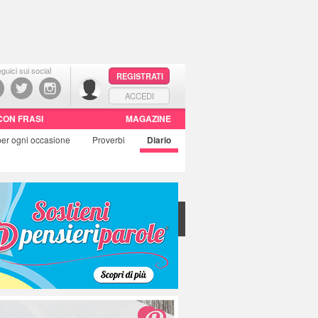
guici sui social
REGISTRATI
ACCEDI
CON FRASI
MAGAZINE
per ogni occasione
Proverbi
Diario