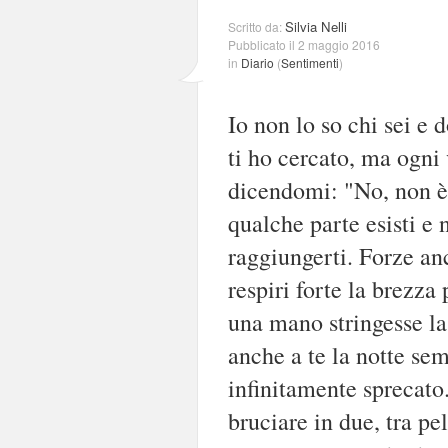
Silvia Nelli
Scritto da:
Pubblicato il 2 maggio 2016
in
Diario
(
Sentimenti
)
Io non lo so chi sei e d
ti ho cercato, ma ogni 
dicendomi: "No, non è 
qualche parte esisti e 
raggiungerti. Forze anc
respiri forte la brezz
una mano stringesse la
anche a te la notte se
infinitamente sprecat
bruciare in due, tra pe