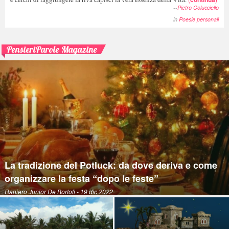
--
Pietro Colucciello
in
Poesie personali
PensieriParole Magazine
La tradizione del Potluck: da dove deriva e come
organizzare la festa “dopo le feste”
Raniero Junior De Bortoli
- 19 dic 2022