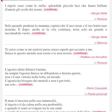
I nipoti sono come le stelle: splendide piccole luci che fanno brillare
d'amore gli occhi dei nonni.
(
continua
)
--
Giorgia Stella
in
Persone
Solo quando perderai la mamma, capirai che il suo cuore e il tuo battevano
insieme. E dopo, anche se la vita continua, resta solo un grande e
incolmabile vuoto.
(
continua
)
--
Giorgia Stella
in
Mamma
Ti cerco come se mi sentissi perso senza saperti qui accanto a me.
Senza te questo mondo non esiste e io non resisto.
(
continua
)
--
Pablitos Los Sconditos
in
Persone
L'agonia altrui dilania l'anima,
da sempre l'agonia finisce in abbandono e forzata quiete,
non c'è mai vittoria nella lotta, né trionfo.
L'agonia ha bisogno dei mortali e non è per tutti,
ma solo...
(
continua
)
--
Pietro Colucciello
in
Poesie personali
Il mare ti trascina nella sua immensità,
ti ingoia e ti da calma nella sua profondità,
e quando ti senti avvolgere tra le sue onde
e cerchi di raggiungere la riva capisci la vera essenza della Vita.
(
continua
)