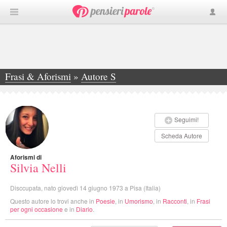
Frasi & Aforismi
»
Autore S
»
Silvia Nelli
Seguimi!
Scheda Autore
Aforismi di
Silvia Nelli
Disccupata, nato giovedì 14 giugno 1973 a Pisa (Italia)
Questo autore lo trovi anche in
Poesie
, in
Umorismo
, in
Racconti
, in
Frasi
per ogni occasione
e in
Diario
.