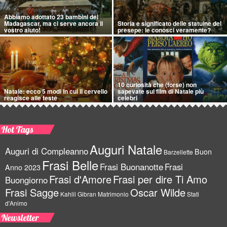
Abbiamo adottato 23 bambini del
Madagascar, ma ci serve ancora il
Storia e significato delle statuine del
vostro aiuto!
presepe: le conosci veramente?
10 curiosità che (forse) non
Natale: ecco 5 modi in cui il cervello
sapevate sui film di Natale più
reagisce alle feste
celebri
Hot Tags
Auguri Natale
Auguri di Compleanno
Buon
Barzellette
Frasi Belle
Frasi Buonanotte
Frasi
Anno 2023
Frasi d'Amore
Frasi per dire Ti Amo
Buongiorno
Frasi Sagge
Oscar Wilde
Kahlil Gibran
Matrimonio
Stati
d'Animo
Newsletter