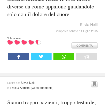
diverse da come appaiono guadandole
solo con il dolore del cuore.
Silvia Nelli
Composta sabato 11 luglio 2015
Vota la frase:
COMMENTA
Silvia Nelli
Scritta da:
in
Frasi & Aforismi
(
Comportamento
)
Siamo troppo pazienti, troppo testarde,