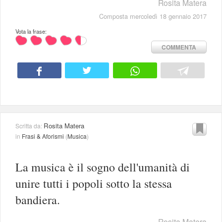
Rosita Matera
Composta mercoledì 18 gennaio 2017
Vota la frase:
COMMENTA
Rosita Matera
Scritta da:
in
Frasi & Aforismi
(
Musica
)
La musica è il sogno dell'umanità di
unire tutti i popoli sotto la stessa
bandiera.
Rosita Matera