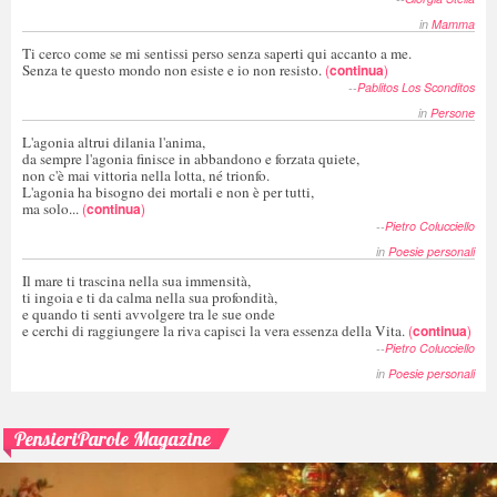
in
Mamma
Ti cerco come se mi sentissi perso senza saperti qui accanto a me.
Senza te questo mondo non esiste e io non resisto.
(
continua
)
--
Pablitos Los Sconditos
in
Persone
L'agonia altrui dilania l'anima,
da sempre l'agonia finisce in abbandono e forzata quiete,
non c'è mai vittoria nella lotta, né trionfo.
L'agonia ha bisogno dei mortali e non è per tutti,
ma solo...
(
continua
)
--
Pietro Colucciello
in
Poesie personali
Il mare ti trascina nella sua immensità,
ti ingoia e ti da calma nella sua profondità,
e quando ti senti avvolgere tra le sue onde
e cerchi di raggiungere la riva capisci la vera essenza della Vita.
(
continua
)
--
Pietro Colucciello
in
Poesie personali
PensieriParole Magazine