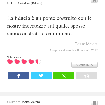
in
Frasi & Aforismi
(
Fiducia
)
La fiducia è un ponte costruito con le
nostre incertezze sul quale, spesso,
siamo costretti a camminare.
Rosita Matera
Composta domenica 8 gennaio 2017
Vota la frase:
COMMENTA
Rosita Matera
Scritta da: