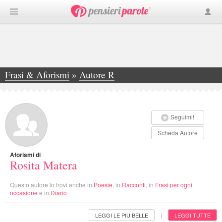
Frasi & Aforismi
»
Autore R
»
Rosita Matera
Seguimi!
Scheda Autore
Aforismi di
Rosita Matera
Questo autore lo trovi anche in
Poesie
, in
Racconti
, in
Frasi per ogni
occasione
e in
Diario
.
LEGGI LE PIÙ BELLE
LEGGI TUTTE
|