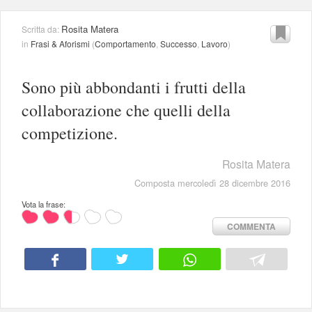
Rosita Matera
Scritta da:
in
Frasi & Aforismi
(
Comportamento
,
Successo
,
Lavoro
)
Sono più abbondanti i frutti della
collaborazione che quelli della
competizione.
Rosita Matera
Composta mercoledì 28 dicembre 2016
Vota la frase:
COMMENTA