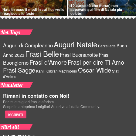
10 curiosità che (forse) non
Natale: ecco 5 modi in cui il cervello
sapevate sui film di Natale più
reagisce alle feste
celebri
Hot Tags
Auguri Natale
Auguri di Compleanno
Buon
Barzellette
Frasi Belle
Frasi Buonanotte
Frasi
Anno 2023
Frasi d'Amore
Frasi per dire Ti Amo
Buongiorno
Frasi Sagge
Oscar Wilde
Kahlil Gibran
Matrimonio
Stati
d'Animo
Newsletter
Rimani in contatto con Noi!
Per te le migliori frasi e aforismi.
Scopri in anteprima i migliori Autori votati dalla Community.
ISCRIVITI
Altri siti