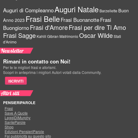
Auguri Natale
Auguri di Compleanno
Buon
Barzellette
Frasi Belle
Frasi Buonanotte
Frasi
Anno 2023
Frasi d'Amore
Frasi per dire Ti Amo
Buongiorno
Frasi Sagge
Oscar Wilde
Kahlil Gibran
Matrimonio
Stati
d'Animo
Newsletter
Rimani in contatto con Noi!
Per te le migliori frasi e aforismi.
Scopri in anteprima i migliori Autori votati dalla Community.
ISCRIVITI
Altri siti
PENSIERIPAROLE
Frasi
Save A Quote
LeggiDiMurphy
SanteParole
Shop
Edizioni PensieriParole
Fai pubblicità su questo sito