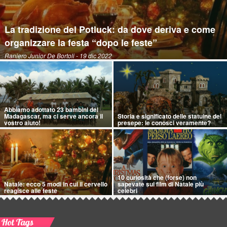
La tradizione del Potluck: da dove deriva e come
organizzare la festa “dopo le feste”
Raniero Junior De Bortoli
- 19 dic 2022
Abbiamo adottato 23 bambini del
Madagascar, ma ci serve ancora il
Storia e significato delle statuine del
vostro aiuto!
presepe: le conosci veramente?
10 curiosità che (forse) non
Natale: ecco 5 modi in cui il cervello
sapevate sui film di Natale più
reagisce alle feste
celebri
Hot Tags