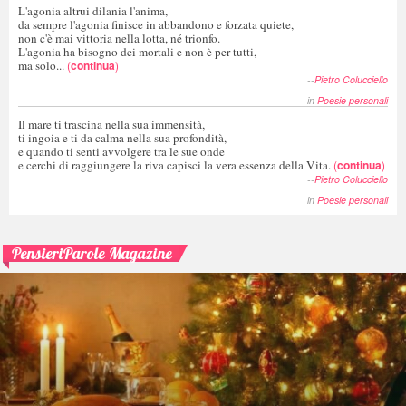
L'agonia altrui dilania l'anima,
da sempre l'agonia finisce in abbandono e forzata quiete,
non c'è mai vittoria nella lotta, né trionfo.
L'agonia ha bisogno dei mortali e non è per tutti,
ma solo...
(
continua
)
--
Pietro Colucciello
in
Poesie personali
Il mare ti trascina nella sua immensità,
ti ingoia e ti da calma nella sua profondità,
e quando ti senti avvolgere tra le sue onde
e cerchi di raggiungere la riva capisci la vera essenza della Vita.
(
continua
)
--
Pietro Colucciello
in
Poesie personali
PensieriParole Magazine