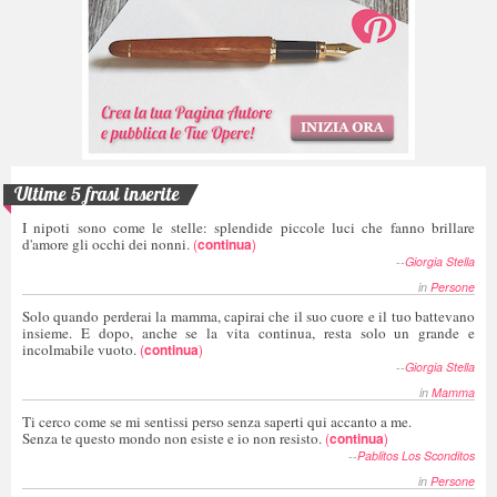
Ultime 5 frasi inserite
I nipoti sono come le stelle: splendide piccole luci che fanno brillare
d'amore gli occhi dei nonni.
(
continua
)
--
Giorgia Stella
in
Persone
Solo quando perderai la mamma, capirai che il suo cuore e il tuo battevano
insieme. E dopo, anche se la vita continua, resta solo un grande e
incolmabile vuoto.
(
continua
)
--
Giorgia Stella
in
Mamma
Ti cerco come se mi sentissi perso senza saperti qui accanto a me.
Senza te questo mondo non esiste e io non resisto.
(
continua
)
--
Pablitos Los Sconditos
in
Persone