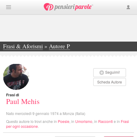
Frasi & Aforismi
»
Autore P
»
Paul Mehis
Seguimi!
Scheda Autore
Frasi di
Paul Mehis
Nato mercoledì 9 gennaio 1974 a Monza (Italia)
Questo autore lo trovi anche in
Poesie
, in
Umorismo
, in
Racconti
e in
Frasi
per ogni occasione
.