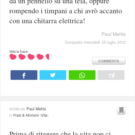
da un pennello su una tela, oppure
rompendo i timpani a chi avrò accanto
con una chitarra elettrica!
Paul Mehis
Composta mercoledì 25 luglio 2012
Vota la frase:
COMMENTA
Paul Mehis
Scritta da:
in
Frasi & Aforismi
(
Vita
)
Prima di ritenere che la vita non ci