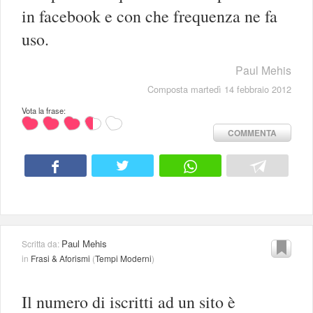
in facebook e con che frequenza ne fa
uso.
Paul Mehis
Composta martedì 14 febbraio 2012
Vota la frase:
COMMENTA
Paul Mehis
Scritta da:
in
Frasi & Aforismi
(
Tempi Moderni
)
Il numero di iscritti ad un sito è