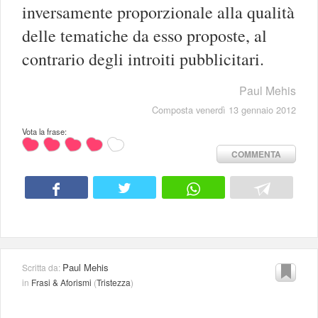
inversamente proporzionale alla qualità
delle tematiche da esso proposte, al
contrario degli introiti pubblicitari.
Paul Mehis
Composta venerdì 13 gennaio 2012
Vota la frase:
COMMENTA
Paul Mehis
Scritta da:
in
Frasi & Aforismi
(
Tristezza
)