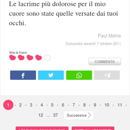
Le lacrime più dolorose per il mio
cuore sono state quelle versate dai tuoi
occhi.
Paul Mehis
Composta venerdì 7 ottobre 2011
Vota la frase:
COMMENTA
1
-
2
-
3
-
4
-
5
-
6
-
7
-
8
-
9
-
10
-
11
-
12
...
37
Successive