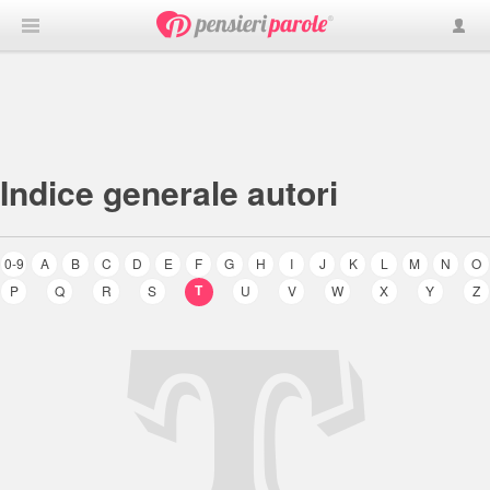
Indice generale autori
0-9
A
B
C
D
E
F
G
H
I
J
K
L
M
N
O
T
T
P
Q
R
S
U
V
W
X
Y
Z