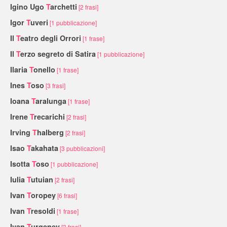
Igino Ugo
T
archetti
[2 frasi]
Igor
T
uveri
[1 pubblicazione]
Il
T
eatro degli Orrori
[1 frase]
Il
T
erzo segreto di Satira
[1 pubblicazione]
Ilaria
T
onello
[1 frase]
Ines
T
oso
[3 frasi]
Ioana
T
aralunga
[1 frase]
Irene
T
recarichi
[2 frasi]
Irving
T
halberg
[2 frasi]
Isao
T
akahata
[3 pubblicazioni]
Isotta
T
oso
[1 pubblicazione]
Iulia
T
utuian
[2 frasi]
Ivan
T
oropey
[6 frasi]
Ivan
T
resoldi
[1 frase]
Ivan
T
urgenev
[3 frasi]