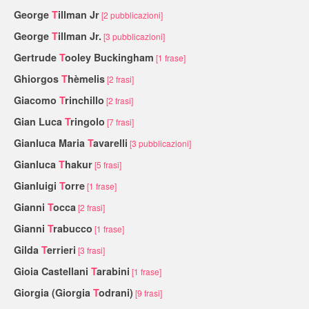
George
T
illman Jr
[2 pubblicazioni]
George
T
illman Jr.
[3 pubblicazioni]
Gertrude
T
ooley Buckingham
[1 frase]
Ghiorgos
T
hèmelis
[2 frasi]
Giacomo
T
rinchillo
[2 frasi]
Gian Luca
T
ringolo
[7 frasi]
Gianluca Maria
T
avarelli
[3 pubblicazioni]
Gianluca
T
hakur
[5 frasi]
Gianluigi
T
orre
[1 frase]
Gianni
T
occa
[2 frasi]
Gianni
T
rabucco
[1 frase]
Gilda
T
errieri
[3 frasi]
Gioia Castellani
T
arabini
[1 frase]
Giorgia (Giorgia
T
odrani)
[9 frasi]