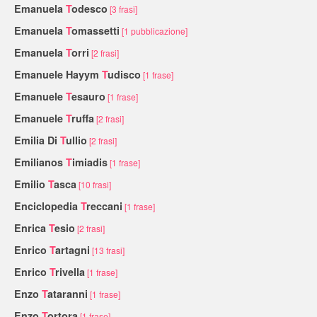
Emanuela
T
odesco
[3 frasi]
Emanuela
T
omassetti
[1 pubblicazione]
Emanuela
T
orri
[2 frasi]
Emanuele Hayym
T
udisco
[1 frase]
Emanuele
T
esauro
[1 frase]
Emanuele
T
ruffa
[2 frasi]
Emilia Di
T
ullio
[2 frasi]
Emilianos
T
imiadis
[1 frase]
Emilio
T
asca
[10 frasi]
Enciclopedia
T
reccani
[1 frase]
Enrica
T
esio
[2 frasi]
Enrico
T
artagni
[13 frasi]
Enrico
T
rivella
[1 frase]
Enzo
T
ataranni
[1 frase]
Enzo
T
ortora
[1 frase]