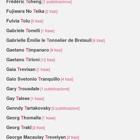
Frédéric
T
cheng
[1 pubblicazione]
Fujiwara No
T
eika
[2 frasi]
Fulvia
T
olu
[5 frasi]
Gabriele
T
onelli
[1 frase]
Gabrielle Émilie le
T
onnelier de Breteuil
[4 frasi]
Gaetano
T
impanaro
[9 frasi]
Gaetano
T
irloni
[12 frasi]
Gaia
T
revisan
[1 frase]
Gaio Svetonio
T
ranquillo
[4 frasi]
Gary
T
rousdale
[1 pubblicazione]
Gay
T
alese
[1 frase]
Genndy
T
artakovsky
[3 pubblicazioni]
Georg
T
homalla
[1 frase]
Georg
T
rakl
[2 frasi]
George Macaulay
T
revelyan
[2 frasi]