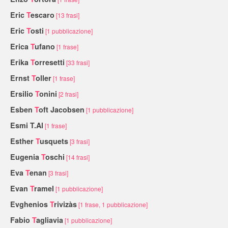
Eric
T
escaro
[13 frasi]
Eric
T
osti
[1 pubblicazione]
Erica
T
ufano
[1 frase]
Erika
T
orresetti
[33 frasi]
Ernst
T
oller
[1 frase]
Ersilio
T
onini
[2 frasi]
Esben
T
oft Jacobsen
[1 pubblicazione]
Esmi T.Al
[1 frase]
Esther
T
usquets
[3 frasi]
Eugenia
T
oschi
[14 frasi]
Eva
T
enan
[3 frasi]
Evan
T
ramel
[1 pubblicazione]
Evghenios
T
rivizàs
[1 frase, 1 pubblicazione]
Fabio
T
agliavia
[1 pubblicazione]