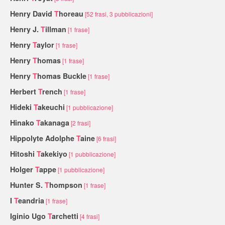
Henry David
T
horeau
[52 frasi, 3 pubblicazioni]
Henry J.
T
illman
[1 frase]
Henry
T
aylor
[1 frase]
Henry
T
homas
[1 frase]
Henry
T
homas Buckle
[1 frase]
Herbert
T
rench
[1 frase]
Hideki
T
akeuchi
[1 pubblicazione]
Hinako
T
akanaga
[2 frasi]
Hippolyte Adolphe
T
aine
[6 frasi]
Hitoshi
T
akekiyo
[1 pubblicazione]
Holger
T
appe
[1 pubblicazione]
Hunter S.
T
hompson
[1 frase]
I
T
eandria
[1 frase]
Iginio Ugo
T
archetti
[4 frasi]