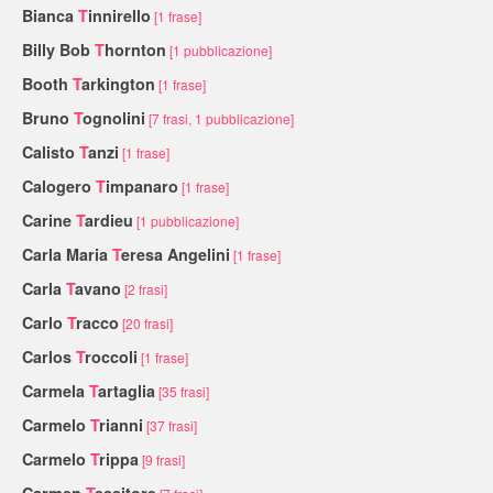
Bianca
T
innirello
[1 frase]
Billy Bob
T
hornton
[1 pubblicazione]
Booth
T
arkington
[1 frase]
Bruno
T
ognolini
[7 frasi, 1 pubblicazione]
Calisto
T
anzi
[1 frase]
Calogero
T
impanaro
[1 frase]
Carine
T
ardieu
[1 pubblicazione]
Carla Maria
T
eresa Angelini
[1 frase]
Carla
T
avano
[2 frasi]
Carlo
T
racco
[20 frasi]
Carlos
T
roccoli
[1 frase]
Carmela
T
artaglia
[35 frasi]
Carmelo
T
rianni
[37 frasi]
Carmelo
T
rippa
[9 frasi]
Carmen
T
essitore