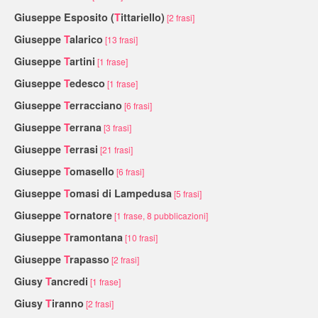
Giuseppe Esposito (
T
ittariello)
[2 frasi]
Giuseppe
T
alarico
[13 frasi]
Giuseppe
T
artini
[1 frase]
Giuseppe
T
edesco
[1 frase]
Giuseppe
T
erracciano
[6 frasi]
Giuseppe
T
errana
[3 frasi]
Giuseppe
T
errasi
[21 frasi]
Giuseppe
T
omasello
[6 frasi]
Giuseppe
T
omasi di Lampedusa
[5 frasi]
Giuseppe
T
ornatore
[1 frase, 8 pubblicazioni]
Giuseppe
T
ramontana
[10 frasi]
Giuseppe
T
rapasso
[2 frasi]
Giusy
T
ancredi
[1 frase]
Giusy
T
iranno
[2 frasi]