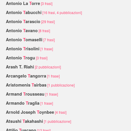
Antonio La
T
orre
[3 frasi]
Antonio
T
abucchi
[16 frasi, 4 pubblicazioni]
Antonio
T
arascio
[29 frasi]
Antonio
T
avano
[8 frasi]
Antonio
T
omaselli
[7 frasi]
Antonio
T
risolini
[1 frase]
Antonio
T
rogu
[3 frasi]
Arash T. Riahi
[2 pubblicazioni]
Arcangelo
T
angorra
[1 frase]
Aristomenis
T
sirbas
[1 pubblicazione]
Armand
T
rousseau
[1 frase]
Armando
T
raglia
[1 frase]
Arnold Joseph
T
oynbee
[4 frasi]
Atsushi
T
akahashi
[1 pubblicazione]
Attilio
T
uscano
[12 frasi]