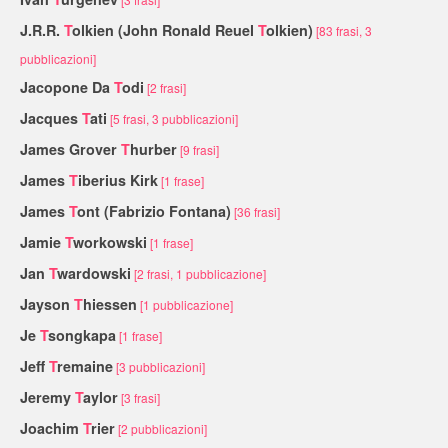
J.R.R.
T
olkien (John Ronald Reuel
T
olkien)
[83 frasi, 3
pubblicazioni]
Jacopone Da
T
odi
[2 frasi]
Jacques
T
ati
[5 frasi, 3 pubblicazioni]
James Grover
T
hurber
[9 frasi]
James
T
iberius Kirk
[1 frase]
James
T
ont (Fabrizio Fontana)
[36 frasi]
Jamie
T
workowski
[1 frase]
Jan
T
wardowski
[2 frasi, 1 pubblicazione]
Jayson
T
hiessen
[1 pubblicazione]
Je
T
songkapa
[1 frase]
Jeff
T
remaine
[3 pubblicazioni]
Jeremy
T
aylor
[3 frasi]
Joachim
T
rier
[2 pubblicazioni]