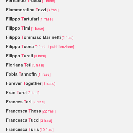
Fernando
T
rueba
[1 frase]
Fiammoretina
T
ozzi
[3 frasi]
Filippo
T
artufari
[1 frase]
Filippo
T
imi
[1 frase]
Filippo
T
ommaso Marinetti
[2 frasi]
Filippo
T
uena
[2 frasi, 1 pubblicazione]
Filippo
T
urati
[3 frasi]
Floriana
T
eti
[5 frasi]
Fobia
T
annofin
[1 frase]
Forever
T
ogether
[1 frase]
Fran
T
arel
[8 frasi]
Frances
T
arli
[8 frasi]
Francesca
T
hess
[22 frasi]
Francesca
T
ucci
[2 frasi]
Francesca
T
uris
[10 frasi]