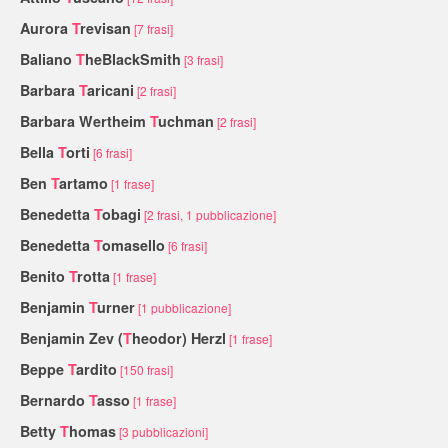
Aurora
T
revisan
[7 frasi]
Baliano
T
heBlackSmith
[3 frasi]
Barbara
T
aricani
[2 frasi]
Barbara Wertheim
T
uchman
[2 frasi]
Bella
T
orti
[6 frasi]
Ben
T
artamo
[1 frase]
Benedetta
T
obagi
[2 frasi, 1 pubblicazione]
Benedetta
T
omasello
[6 frasi]
Benito
T
rotta
[1 frase]
Benjamin
T
urner
[1 pubblicazione]
Benjamin Zev (
T
heodor) Herzl
[1 frase]
Beppe
T
ardito
[150 frasi]
Bernardo
T
asso
[1 frase]
Betty
T
homas
[3 pubblicazioni]