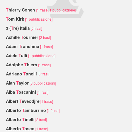
T
hierry Cohen
[1 frase, 1 pubblicazione]
T
om Kirk
[1 pubblicazione]
3 (
T
re) Italia
[5 frasi]
Achille
T
ournier
[2 frasi]
Adam
T
ranchina
[1 frase]
Adele
T
ulli
[1 pubblicazione]
Adolphe
T
hiers
[1 frase]
Adriano
T
onelli
[8 frasi]
Alan
T
aylor
[3 pubblicazioni]
Alba
T
oscanini
[4 frasi]
Albert
T
eveodjrè
[1 frase]
Alberto
T
amburrino
[1 frase]
Alberto
T
inelli
[2 frasi]
Alberto
T
osco
[1 frase]