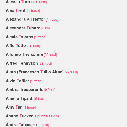
Alessia
T
orres
[1 frase]
Alex
T
renti
[1 frase]
Alexandra K.
T
renfor
[1 frase]
Alexandra
T
ubaro
[6 frasi]
Alexis
T
sipras
[1 frase]
Alfio
T
etto
[21 frasi]
Alfonso
T
rivisonne
[55 frasi]
Alfred
T
ennyson
[38 frasi]
Altan (Francesco
T
ullio Altan)
[22 frasi]
Alvin
T
offler
[1 frase]
Ambra
T
rasparente
[9 frasi]
Amelia
T
ipaldi
[6 frasi]
Amy
T
an
[1 frase]
Anand
T
ucker
[1 pubblicazione]
Andra
T
abacaru
[3 frasi]