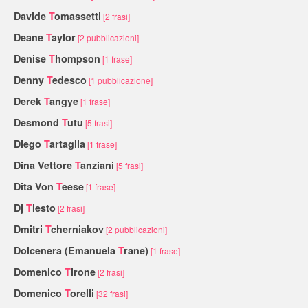
Davide
T
omassetti
[2 frasi]
Deane
T
aylor
[2 pubblicazioni]
Denise
T
hompson
[1 frase]
Denny
T
edesco
[1 pubblicazione]
Derek
T
angye
[1 frase]
Desmond
T
utu
[5 frasi]
Diego
T
artaglia
[1 frase]
Dina Vettore
T
anziani
[5 frasi]
Dita Von
T
eese
[1 frase]
Dj
T
iesto
[2 frasi]
Dmitri
T
cherniakov
[2 pubblicazioni]
Dolcenera (Emanuela
T
rane)
[1 frase]
Domenico
T
irone
[2 frasi]
Domenico
T
orelli
[32 frasi]