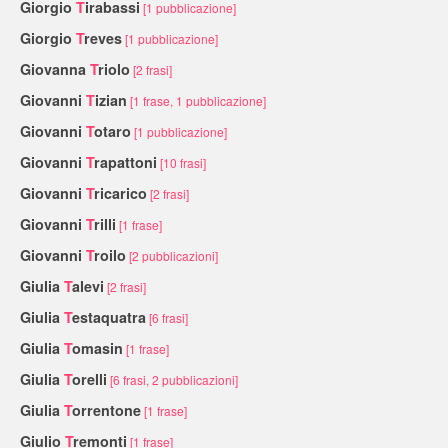
Giorgio
T
irabassi
[1 pubblicazione]
Giorgio
T
reves
[1 pubblicazione]
Giovanna
T
riolo
[2 frasi]
Giovanni
T
izian
[1 frase, 1 pubblicazione]
Giovanni
T
otaro
[1 pubblicazione]
Giovanni
T
rapattoni
[10 frasi]
Giovanni
T
ricarico
[2 frasi]
Giovanni
T
rilli
[1 frase]
Giovanni
T
roilo
[2 pubblicazioni]
Giulia
T
alevi
[2 frasi]
Giulia
T
estaquatra
[6 frasi]
Giulia
T
omasin
[1 frase]
Giulia
T
orelli
[6 frasi, 2 pubblicazioni]
Giulia
T
orrentone
[1 frase]
Giulio
T
remonti
[1 frase]