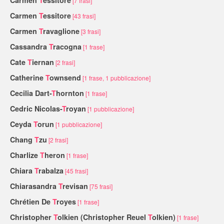
[7 frasi]
Carmen
T
essitore
[43 frasi]
Carmen
T
ravaglione
[3 frasi]
Cassandra
T
racogna
[1 frase]
Cate
T
iernan
[2 frasi]
Catherine
T
ownsend
[1 frase, 1 pubblicazione]
Cecilia Dart-
T
hornton
[1 frase]
Cedric Nicolas-
T
royan
[1 pubblicazione]
Ceyda
T
orun
[1 pubblicazione]
Chang
T
zu
[2 frasi]
Charlize
T
heron
[1 frase]
Chiara
T
rabalza
[45 frasi]
Chiarasandra
T
revisan
[75 frasi]
Chrétien De
T
royes
[1 frase]
Christopher
T
olkien (Christopher Reuel
T
olkien)
[1 frase]