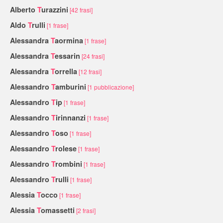
Alberto
T
urazzini
[42 frasi]
Aldo
T
rulli
[1 frase]
Alessandra
T
aormina
[1 frase]
Alessandra
T
essarin
[24 frasi]
Alessandra
T
orrella
[12 frasi]
Alessandro
T
amburini
[1 pubblicazione]
Alessandro
T
ip
[1 frase]
Alessandro
T
irinnanzi
[1 frase]
Alessandro
T
oso
[1 frase]
Alessandro
T
rolese
[1 frase]
Alessandro
T
rombini
[1 frase]
Alessandro
T
rulli
[1 frase]
Alessia
T
occo
[1 frase]
Alessia
T
omassetti
[2 frasi]