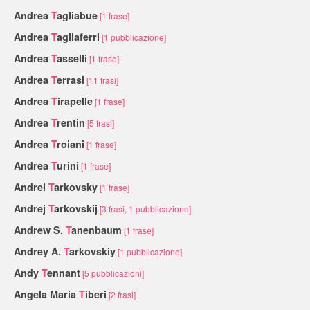
Andrea
T
agliabue
[1 frase]
Andrea
T
agliaferri
[1 pubblicazione]
Andrea
T
asselli
[1 frase]
Andrea
T
errasi
[11 frasi]
Andrea
T
irapelle
[1 frase]
Andrea
T
rentin
[5 frasi]
Andrea
T
roiani
[1 frase]
Andrea
T
urini
[1 frase]
Andrei
T
arkovsky
[1 frase]
Andrej
T
arkovskij
[3 frasi, 1 pubblicazione]
Andrew S.
T
anenbaum
[1 frase]
Andrey A.
T
arkovskiy
[1 pubblicazione]
Andy
T
ennant
[5 pubblicazioni]
Angela Maria
T
iberi
[2 frasi]