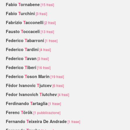
Fabio
T
ornabene
[15 frasi]
Fabio
T
urchini
[3 frasi]
Fabrizio
T
acconelli
[2 frasi]
Fausto
T
occaceli
[13 frasi]
Federico
T
abarroni
[1 frase]
Federico
T
ardini
[4 frasi]
Federico
T
avan
[3 frasi]
Federico
T
iberi
[16 frasi]
Federico
T
oson Marin
[19 frasi]
Fëdor Ivanovic
T
jutcev
[6 frasi]
Fedor Ivanovich
T
iutchev
[4 frasi]
Ferdinando
T
artaglia
[1 frase]
Ferenc
T
örök
[1 pubblicazione]
Fernando
T
eixeira De Andrade
[1 frase]