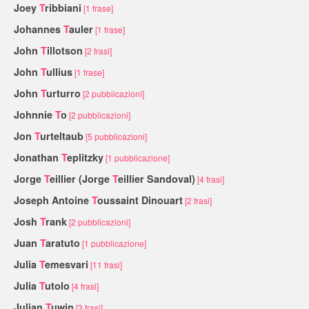
Joey
T
ribbiani
[1 frase]
Johannes
T
auler
[1 frase]
John
T
illotson
[2 frasi]
John
T
ullius
[1 frase]
John
T
urturro
[2 pubblicazioni]
Johnnie
T
o
[2 pubblicazioni]
Jon
T
urteltaub
[5 pubblicazioni]
Jonathan
T
eplitzky
[1 pubblicazione]
Jorge
T
eillier (Jorge
T
eillier Sandoval)
[4 frasi]
Joseph Antoine
T
oussaint Dinouart
[2 frasi]
Josh
T
rank
[2 pubblicazioni]
Juan
T
aratuto
[1 pubblicazione]
Julia
T
emesvari
[11 frasi]
Julia
T
utolo
[4 frasi]
Julian
T
uwin
[3 frasi]