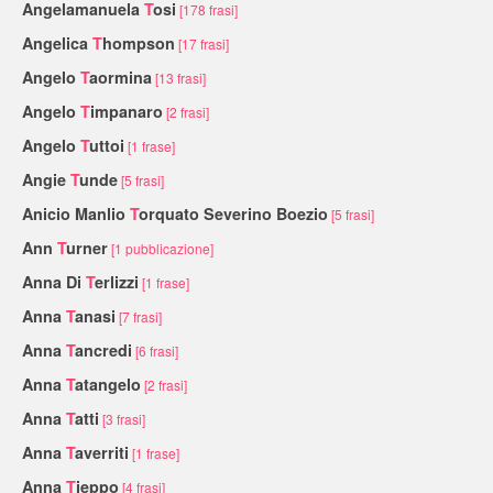
Angelamanuela
T
osi
[178 frasi]
Angelica
T
hompson
[17 frasi]
Angelo
T
aormina
[13 frasi]
Angelo
T
impanaro
[2 frasi]
Angelo
T
uttoi
[1 frase]
Angie
T
unde
[5 frasi]
Anicio Manlio
T
orquato Severino Boezio
[5 frasi]
Ann
T
urner
[1 pubblicazione]
Anna Di
T
erlizzi
[1 frase]
Anna
T
anasi
[7 frasi]
Anna
T
ancredi
[6 frasi]
Anna
T
atangelo
[2 frasi]
Anna
T
atti
[3 frasi]
Anna
T
averriti
[1 frase]
Anna
T
ieppo
[4 frasi]