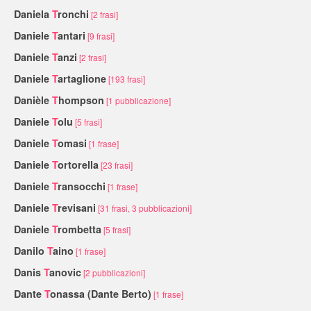
Daniela
T
ronchi
[2 frasi]
Daniele
T
antari
[9 frasi]
Daniele
T
anzi
[2 frasi]
Daniele
T
artaglione
[193 frasi]
Danièle
T
hompson
[1 pubblicazione]
Daniele
T
olu
[5 frasi]
Daniele
T
omasi
[1 frase]
Daniele
T
ortorella
[23 frasi]
Daniele
T
ransocchi
[1 frase]
Daniele
T
revisani
[31 frasi, 3 pubblicazioni]
Daniele
T
rombetta
[5 frasi]
Danilo
T
aino
[1 frase]
Danis
T
anovic
[2 pubblicazioni]
Dante
T
onassa (Dante Berto)
[1 frase]