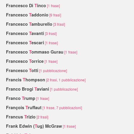
Francesco Di
T
inco
[1 frase]
Francesco
T
addonio
[9 frasi]
Francesco
T
amburello
[3 frasi]
Francesco
T
avanti
[3 frasi]
Francesco
T
escari
[1 frase]
Francesco
T
ommaso Gurau
[1 frase]
Francesco
T
orrice
[1 frase]
Francesco
T
otti
[1 pubblicazione]
Francis
T
hompson
[2 frasi, 1 pubblicazione]
Franco Brogi
T
aviani
[1 pubblicazione]
Franco
T
rump
[1 frase]
François
T
ruffaut
[1 frase, 7 pubblicazioni]
Francus
T
rizio
[2 frasi]
Frank Edwin (
T
ug) McGraw
[1 frase]