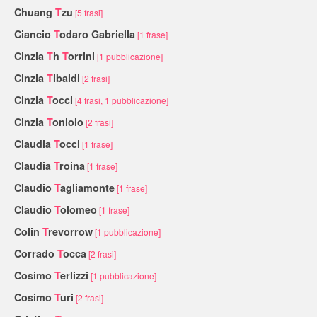
Chuang
T
zu
[5 frasi]
Ciancio
T
odaro Gabriella
[1 frase]
Cinzia
T
h
T
orrini
[1 pubblicazione]
Cinzia
T
ibaldi
[2 frasi]
Cinzia
T
occi
[4 frasi, 1 pubblicazione]
Cinzia
T
oniolo
[2 frasi]
Claudia
T
occi
[1 frase]
Claudia
T
roina
[1 frase]
Claudio
T
agliamonte
[1 frase]
Claudio
T
olomeo
[1 frase]
Colin
T
revorrow
[1 pubblicazione]
Corrado
T
occa
[2 frasi]
Cosimo
T
erlizzi
[1 pubblicazione]
Cosimo
T
uri
[2 frasi]