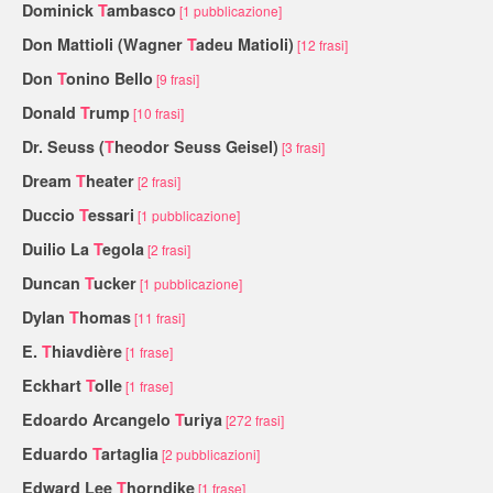
Dominick
T
ambasco
[1 pubblicazione]
Don Mattioli (Wagner
T
adeu Matioli)
[12 frasi]
Don
T
onino Bello
[9 frasi]
Donald
T
rump
[10 frasi]
Dr. Seuss (
T
heodor Seuss Geisel)
[3 frasi]
Dream
T
heater
[2 frasi]
Duccio
T
essari
[1 pubblicazione]
Duilio La
T
egola
[2 frasi]
Duncan
T
ucker
[1 pubblicazione]
Dylan
T
homas
[11 frasi]
E.
T
hiavdière
[1 frase]
Eckhart
T
olle
[1 frase]
Edoardo Arcangelo
T
uriya
[272 frasi]
Eduardo
T
artaglia
[2 pubblicazioni]
Edward Lee
T
horndike
[1 frase]