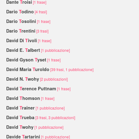
Dante
T
roisi
[1 frase]
Dario
T
odino
[4 frasi]
Dario
T
osolini
[1 frase]
Dario
T
rentini
[3 frasi]
David Di
T
ivoli
[1 frase]
David E.
T
albert
[1 pubblicazione]
David Gyson
T
yset
[1 frase]
David Maria
T
uroldo
[39 frasi, 1 pubblicazione]
David N.
T
wohy
[2 pubblicazioni]
David
T
erence Puttnam
[1 frase]
David
T
homson
[1 frase]
David
T
rainer
[1 pubblicazione]
David
T
rueba
[3 frasi, 3 pubblicazioni]
David
T
wohy
[1 pubblicazione]
Davide
T
artarini
[1 pubblicazione]