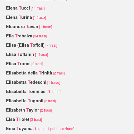
Elena
T
ucci
[14 frasi]
Elena
T
urina
[1 frase]
Eleonora
T
avan
[1 frase]
Elia
T
rabalza
[34 frasi]
Elisa (Elisa
T
offoli)
[7 frasi]
Elisa
T
offanin
[1 frase]
Elisa
T
ronci
[2 frasi]
Elisabetta della
T
rinità
[2 frasi]
Elisabetta
T
edeschi
[1 frase]
Elisabetta
T
ommasi
[1 frase]
Elisabetta
T
ugnoli
[3 frasi]
Elizabeth
T
aylor
[2 frasi]
Elsa
T
riolet
[3 frasi]
Ema
T
oyama
[1 frase, 1 pubblicazione]