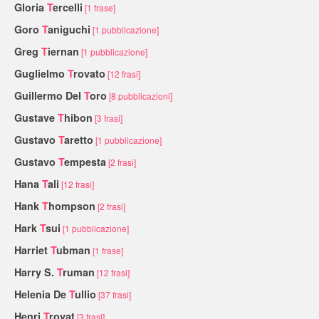
Gloria
T
ercelli
[1 frase]
Goro
T
aniguchi
[1 pubblicazione]
Greg
T
iernan
[1 pubblicazione]
Guglielmo
T
rovato
[12 frasi]
Guillermo Del
T
oro
[8 pubblicazioni]
Gustave
T
hibon
[3 frasi]
Gustavo
T
aretto
[1 pubblicazione]
Gustavo
T
empesta
[2 frasi]
Hana
T
ali
[12 frasi]
Hank
T
hompson
[2 frasi]
Hark
T
sui
[1 pubblicazione]
Harriet
T
ubman
[1 frase]
Harry S.
T
ruman
[12 frasi]
Helenia De
T
ullio
[37 frasi]
Henri
T
royat
[3 frasi]