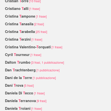
Cristian
T
orre
[10 frasi]
Cristiano
T
alli
[1 frase]
Cristina
T
ampone
[1 frase]
Cristina
T
anasila
[2 frasi]
Cristina
T
arabella
[25 frasi]
Cristina
T
erzini
[1 frase]
Cristina Valentino-
T
orquati
[1 frase]
Cyril
T
ourneur
[1 frase]
Dalton
T
rumbo
[3 frasi, 1 pubblicazione]
Dan
T
rachtenberg
[1 pubblicazione]
Dani de la
T
orre
[1 pubblicazione]
Dani
T
rova
[5 frasi]
Daniela Di
T
ecco
[1 frase]
Daniela
T
erranova
[9 frasi]
Daniela
T
roiani
[1 frase]