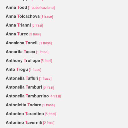
Anna
T
odd
[1 pubblicazione]
Anna
T
olcachova
[1 frase]
Anna
T
rianni
[5 frasi]
Anna
T
urco
[3 frasi]
Annalena
T
onelli
[1 frase]
Annarita
T
asca
[1 frase]
Anthony
T
rollope
[5 frasi]
Anto
T
rogu
[1 frase]
Antonella
T
affuri
[1 frase]
Antonella
T
amburi
[6 frasi]
Antonella
T
amburrino
[4 frasi]
Antonietta
T
odaro
[1 frase]
Antonino
T
arantino
[5 frasi]
Antonino
T
averniti
[2 frasi]