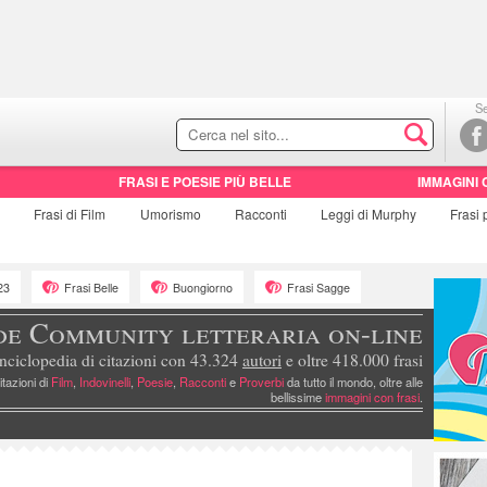
Se
FRASI E POESIE PIÙ BELLE
IMMAGINI 
e
Frasi di
Film
Umorismo
Racconti
Leggi di Murphy
Frasi
23
Frasi Belle
Buongiorno
Frasi Sagge
de Community letteraria on-line
nciclopedia di citazioni con 43.324
autori
e oltre 418.000 frasi
itazioni di
Film
,
Indovinelli
,
Poesie
,
Racconti
e
Proverbi
da tutto il mondo, oltre alle
bellissime
immagini con frasi
.