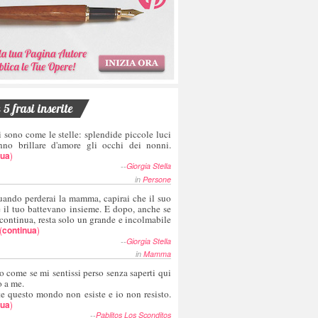
5 frasi inserite
i sono come le stelle: splendide piccole luci
nno brillare d'amore gli occhi dei nonni.
nua
)
--
Giorgia Stella
in
Persone
uando perderai la mamma, capirai che il suo
e il tuo battevano insieme. E dopo, anche se
 continua, resta solo un grande e incolmabile
(
continua
)
--
Giorgia Stella
in
Mamma
o come se mi sentissi perso senza saperti qui
o a me.
te questo mondo non esiste e io non resisto.
nua
)
--
Pablitos Los Sconditos