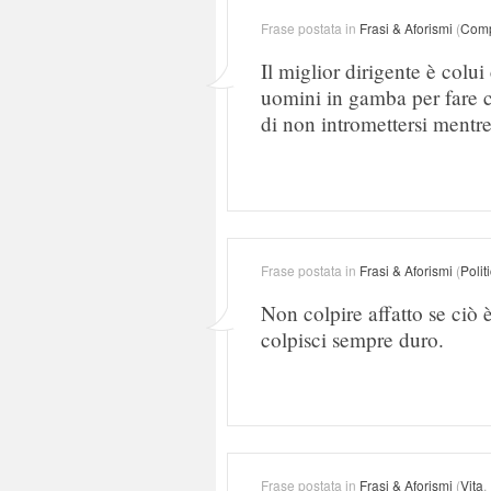
Frase postata in
Frasi & Aforismi
(
Comp
Il miglior dirigente è colu
uomini in gamba per fare ci
di non intromettersi mentre
Frase postata in
Frasi & Aforismi
(
Polit
Non colpire affatto se ciò 
colpisci sempre duro.
Frase postata in
Frasi & Aforismi
(
Vita
,