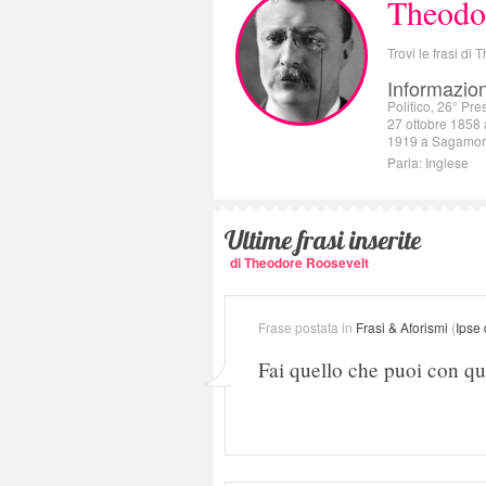
Theodo
Trovi le frasi di
Informazion
Politico, 26° Pre
27 ottobre 1858 
1919 a Sagamore 
Parla: Inglese
Ultime frasi inserite
di Theodore Roosevelt
Frase postata in
Frasi & Aforismi
(
Ipse 
Fai quello che puoi con que