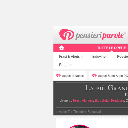
TUTTE LE OPERE
Frasi
& Aforismi
Indovinelli
Poesi
Preghiere
Auguri di Natale
Auguri Buon Anno 20
La più Gran
E
divise tra
Frasi
,
Aforismi
,
Barzellette
,
Freddure
, C
»
Autori T
»
Theodore Roosevelt