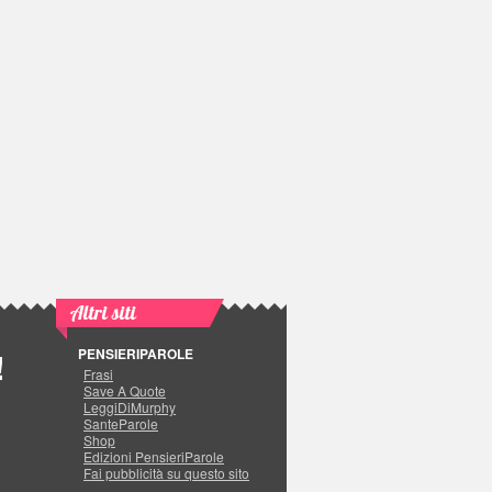
Altri siti
PENSIERIPAROLE
!
Frasi
Save A Quote
LeggiDiMurphy
SanteParole
Shop
Edizioni PensieriParole
Fai pubblicità su questo sito