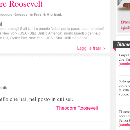
re Roosevelt
 Theodore Roosevelt in
Frasi & Aforismi
.
i
sidente degli Stati Uniti e premio Nobel per la pace, nato mercoledì
a New York (USA - Stati Uniti d'America), morto lunedì 6 gennaio
Hill, Oyster Bay, New York (USA - Stati Uniti d'America)
Ultime 
Leggi le frasi
I nipot
che fa
(
conti
Solo q
cuore 
dixit
)
la vita
vuoto.
llo che hai, nel posto in cui sei.
Theodore Roosevelt
Ti cerc
accant
Senza 
(
conti