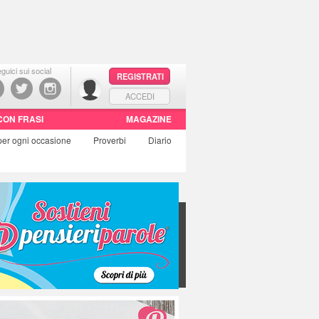
guici sui social
REGISTRATI
ACCEDI
CON FRASI
MAGAZINE
per ogni occasione
Proverbi
Diario