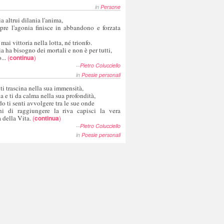
in
Persone
a altrui dilania l'anima,
pre l'agonia finisce in abbandono e forzata
 mai vittoria nella lotta, né trionfo.
a ha bisogno dei mortali e non è per tutti,
...
(
continua
)
--
Pietro Colucciello
in
Poesie personali
 ti trascina nella sua immensità,
ia e ti da calma nella sua profondità,
o ti senti avvolgere tra le sue onde
hi di raggiungere la riva capisci la vera
 della Vita.
(
continua
)
--
Pietro Colucciello
in
Poesie personali