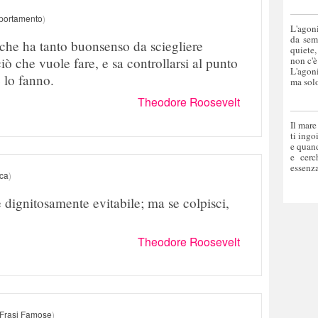
ortamento
)
L'agoni
da sem
i che ha tanto buonsenso da sciegliere
quiete,
ò che vuole fare, e sa controllarsi al punto
non c'è
L'agoni
 lo fanno.
ma solo
Theodore Roosevelt
Il mare
ti ingo
e quand
e cerc
essenza
ica
)
è dignitosamente evitabile; ma se colpisci,
Theodore Roosevelt
Frasi Famose
)