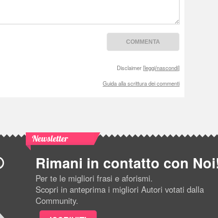
Disclaimer [
leggi/nascondi
]
Guida alla scrittura dei commenti
Newsletter
Rimani in contatto con Noi
Per te le migliori frasi e aforismi.
Scopri in anteprima i migliori Autori votati dalla
Community.