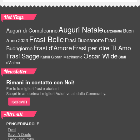
Hot Tags
Auguri Natale
Auguri di Compleanno
Buon
Barzellette
Frasi Belle
Frasi Buonanotte
Frasi
Anno 2023
Frasi d'Amore
Frasi per dire Ti Amo
Buongiorno
Frasi Sagge
Oscar Wilde
Kahlil Gibran
Matrimonio
Stati
d'Animo
Newsletter
Rimani in contatto con Noi!
Per te le migliori frasi e aforismi.
Scopri in anteprima i migliori Autori votati dalla Community.
ISCRIVITI
Altri siti
PENSIERIPAROLE
Frasi
Save A Quote
LeggiDiMurphy