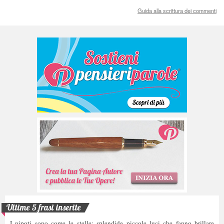
Guida alla scrittura dei commenti
Ultime 5 frasi inserite
I nipoti sono come le stelle: splendide piccole luci che fanno brillare