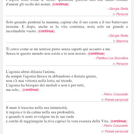
d'amore gli occhi dei nonni.
(
continua
)
--
Giorgia Stella
in
Persone
Solo quando perderai la mamma, capirai che il suo cuore e il tuo battevano
insieme. E dopo, anche se la vita continua, resta solo un grande e
incolmabile vuoto.
(
continua
)
--
Giorgia Stella
in
Mamma
Ti cerco come se mi sentissi perso senza saperti qui accanto a me.
Senza te questo mondo non esiste e io non resisto.
(
continua
)
--
Pablitos Los Sconditos
in
Persone
L'agonia altrui dilania l'anima,
da sempre l'agonia finisce in abbandono e forzata quiete,
non c'è mai vittoria nella lotta, né trionfo.
L'agonia ha bisogno dei mortali e non è per tutti,
ma solo...
(
continua
)
--
Pietro Colucciello
in
Poesie personali
Il mare ti trascina nella sua immensità,
ti ingoia e ti da calma nella sua profondità,
e quando ti senti avvolgere tra le sue onde
e cerchi di raggiungere la riva capisci la vera essenza della Vita.
(
continua
)
--
Pietro Colucciello
in
Poesie personali