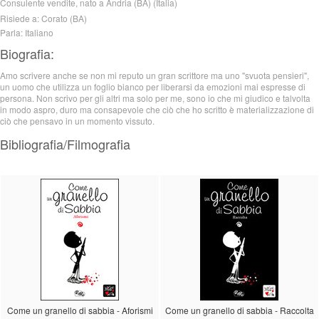
Consulente vendite, nato a Andria (BA) (Italia)
Risiede a: Corato (BA)
Parla: Italiano
Biografia:
Amo scrivere anche se non mi reputo un gran scrittore ma uno "svuota pensieri",
un uomo che utilizza un foglio bianco per liberarsi da emozioni mai espresse di
persona. Non scrivo per gli altri ma solo per me, sono io che mi giudico e talvolta
in modo aspro, duro ma consapevole che ciò che ho scritto è materializzazione di
ciò che pensavo in un momento vissuto.
Bibliografia/Filmografia
Come un granello di sabbia - Aforismi
Come un granello di sabbia - Raccolta