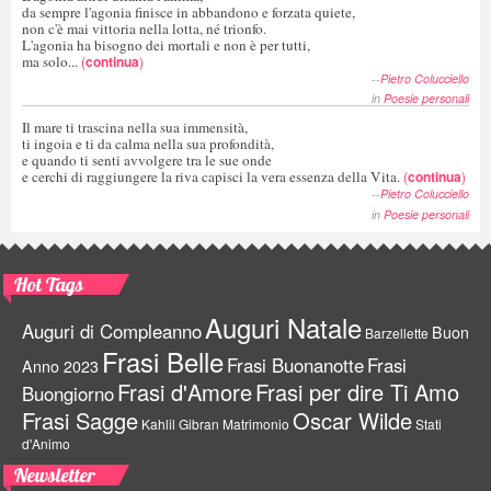
da sempre l'agonia finisce in abbandono e forzata quiete,
non c'è mai vittoria nella lotta, né trionfo.
L'agonia ha bisogno dei mortali e non è per tutti,
ma solo...
(
continua
)
--
Pietro Colucciello
in
Poesie personali
Il mare ti trascina nella sua immensità,
ti ingoia e ti da calma nella sua profondità,
e quando ti senti avvolgere tra le sue onde
e cerchi di raggiungere la riva capisci la vera essenza della Vita.
(
continua
)
--
Pietro Colucciello
in
Poesie personali
Hot Tags
Auguri Natale
Auguri di Compleanno
Buon
Barzellette
Frasi Belle
Frasi Buonanotte
Frasi
Anno 2023
Frasi d'Amore
Frasi per dire Ti Amo
Buongiorno
Frasi Sagge
Oscar Wilde
Kahlil Gibran
Matrimonio
Stati
d'Animo
Newsletter