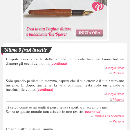
Ultime 5 frasi inserite
I nipoti sono come le stelle: splendide piccole luci che fanno brillare
d'amore gli occhi dei nonni.
(
continua
)
--
Giorgia Stella
in
Persone
Solo quando perderai la mamma, capirai che il suo cuore e il tuo battevano
insieme. E dopo, anche se la vita continua, resta solo un grande e
incolmabile vuoto.
(
continua
)
--
Giorgia Stella
in
Mamma
Ti cerco come se mi sentissi perso senza saperti qui accanto a me.
Senza te questo mondo non esiste e io non resisto.
(
continua
)
--
Pablitos Los Sconditos
in
Persone
L'agonia altrui dilania l'anima,