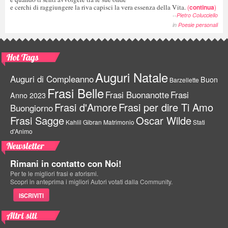
e cerchi di raggiungere la riva capisci la vera essenza della Vita.
(
continua
)
--
Pietro Colucciello
in
Poesie personali
Hot Tags
Auguri Natale
Auguri di Compleanno
Buon
Barzellette
Frasi Belle
Frasi Buonanotte
Frasi
Anno 2023
Frasi d'Amore
Frasi per dire Ti Amo
Buongiorno
Frasi Sagge
Oscar Wilde
Kahlil Gibran
Matrimonio
Stati
d'Animo
Newsletter
Rimani in contatto con Noi!
Per te le migliori frasi e aforismi.
Scopri in anteprima i migliori Autori votati dalla Community.
ISCRIVITI
Altri siti