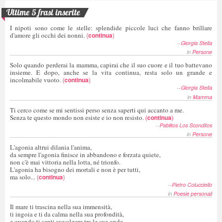
Ultime 5 frasi inserite
I nipoti sono come le stelle: splendide piccole luci che fanno brillare
d'amore gli occhi dei nonni.
(
continua
)
--
Giorgia Stella
in
Persone
Solo quando perderai la mamma, capirai che il suo cuore e il tuo battevano
insieme. E dopo, anche se la vita continua, resta solo un grande e
incolmabile vuoto.
(
continua
)
--
Giorgia Stella
in
Mamma
Ti cerco come se mi sentissi perso senza saperti qui accanto a me.
Senza te questo mondo non esiste e io non resisto.
(
continua
)
--
Pablitos Los Sconditos
in
Persone
L'agonia altrui dilania l'anima,
da sempre l'agonia finisce in abbandono e forzata quiete,
non c'è mai vittoria nella lotta, né trionfo.
L'agonia ha bisogno dei mortali e non è per tutti,
ma solo...
(
continua
)
--
Pietro Colucciello
in
Poesie personali
Il mare ti trascina nella sua immensità,
ti ingoia e ti da calma nella sua profondità,
e quando ti senti avvolgere tra le sue onde