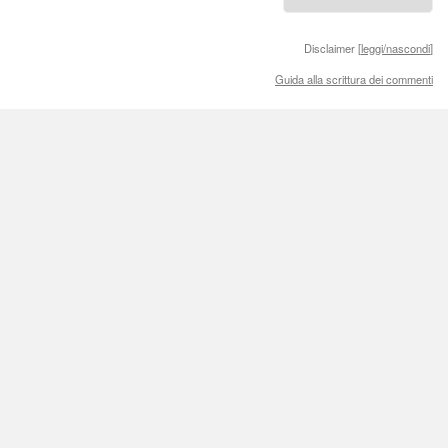
Disclaimer [
leggi/nascondi
]
Guida alla scrittura dei commenti