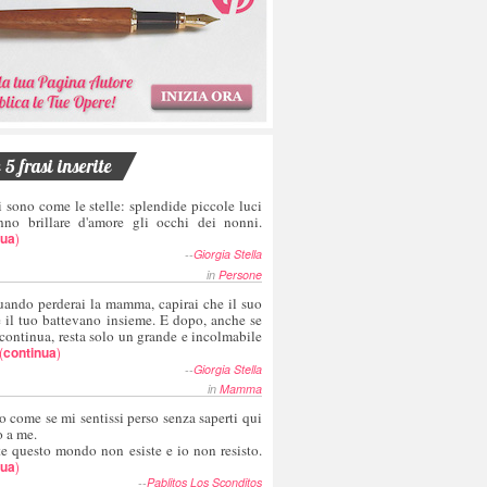
5 frasi inserite
i sono come le stelle: splendide piccole luci
nno brillare d'amore gli occhi dei nonni.
nua
)
--
Giorgia Stella
in
Persone
uando perderai la mamma, capirai che il suo
e il tuo battevano insieme. E dopo, anche se
 continua, resta solo un grande e incolmabile
(
continua
)
--
Giorgia Stella
in
Mamma
o come se mi sentissi perso senza saperti qui
o a me.
te questo mondo non esiste e io non resisto.
nua
)
--
Pablitos Los Sconditos