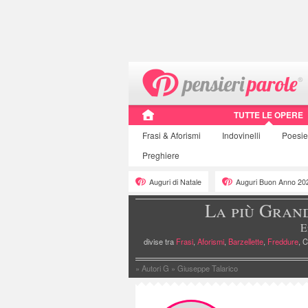
TUTTE LE OPERE
Frasi
& Aforismi
Indovinelli
Poesi
Preghiere
Auguri di Natale
Auguri Buon Anno 20
La più Gran
E
divise tra
Frasi
,
Aforismi
,
Barzellette
,
Freddure
, C
»
Autori G
»
Giuseppe Talarico