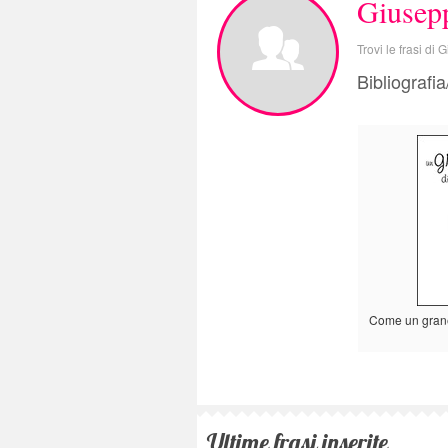
Giusepp
Trovi le frasi di
Bibliografi
Come un granel
Ultime frasi inserite