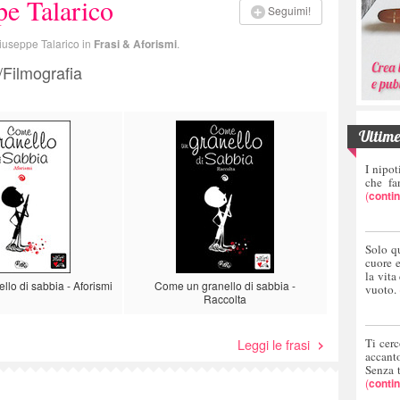
e Talarico
Seguimi!
 Giuseppe Talarico in
Frasi & Aforismi
.
a/Filmografia
Ultime 
I nipot
che fa
(
conti
Solo q
cuore 
la vita
lo di sabbia - Aforismi
Come un granello di sabbia -
vuoto.
Raccolta
Leggi le frasi
Ti cerc
accant
Senza 
(
conti