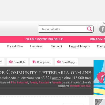
Se
FRASI E POESIE PIÙ BELLE
IMMAGINI 
e
Frasi di
Film
Umorismo
Racconti
Leggi di Murphy
Frasi
23
Frasi Belle
Buongiorno
Frasi Sagge
de Community letteraria on-line
nciclopedia di citazioni con 43.324
autori
e oltre 418.000 frasi
itazioni di
Film
,
Indovinelli
,
Poesie
,
Racconti
e
Proverbi
da tutto il mondo, oltre alle
bellissime
immagini con frasi
.