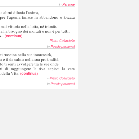
in
Persone
a altrui dilania l'anima,
pre l'agonia finisce in abbandono e forzata
 mai vittoria nella lotta, né trionfo.
a ha bisogno dei mortali e non è per tutti,
...
(
continua
)
--
Pietro Colucciello
in
Poesie personali
 ti trascina nella sua immensità,
ia e ti da calma nella sua profondità,
o ti senti avvolgere tra le sue onde
hi di raggiungere la riva capisci la vera
 della Vita.
(
continua
)
--
Pietro Colucciello
in
Poesie personali