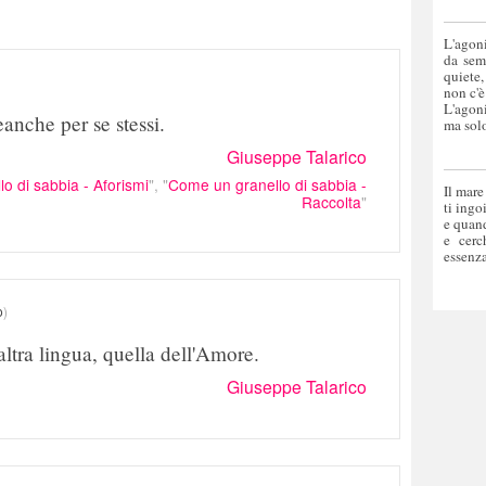
L'agoni
da sem
quiete,
non c'è
L'agoni
anche per se stessi.
ma solo
Giuseppe Talarico
o di sabbia - Aforismi
", "
Come un granello di sabbia -
Il mare
Raccolta
"
ti ingo
e quand
e cerc
essenza
o
)
altra lingua, quella dell'Amore.
Giuseppe Talarico