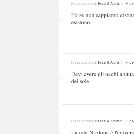
Frase postata in
Frasi & Aforismi
(
Filos
Forse non sappiamo distin
esistono.
Frase postata in
Frasi & Aforismi
(
Filos
Devi avere gli occhi abituat
del sole.
Frase postata in
Frasi & Aforismi
(
Filos
La mia Nazione è l'universo