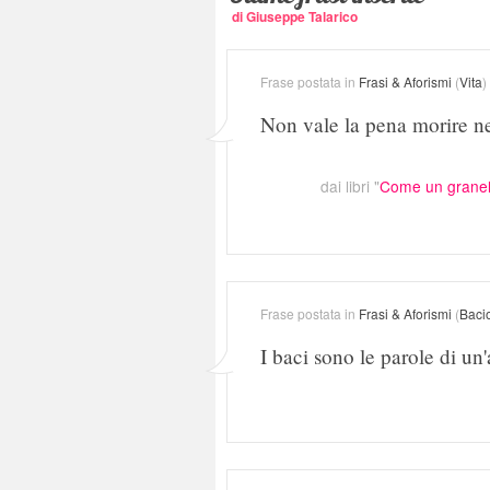
di Giuseppe Talarico
Frase postata in
Frasi & Aforismi
(
Vita
)
Non vale la pena morire ne
dai libri "
Come un granell
Frase postata in
Frasi & Aforismi
(
Baci
I baci sono le parole di un'