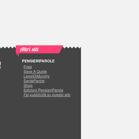
Altri siti
PENSIERIPAROLE
!
Frasi
Save A Quote
LeggiDiMurphy
SanteParole
Shop
Edizioni PensieriParole
Fai pubblicità su questo sito