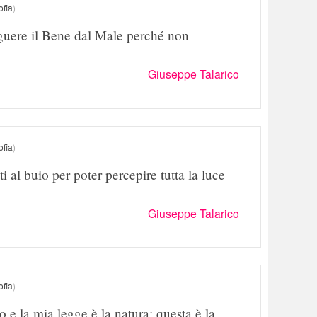
ofia
)
guere il Bene dal Male perché non
Giuseppe Talarico
ofia
)
i al buio per poter percepire tutta la luce
Giuseppe Talarico
ofia
)
 e la mia legge è la natura: questa è la