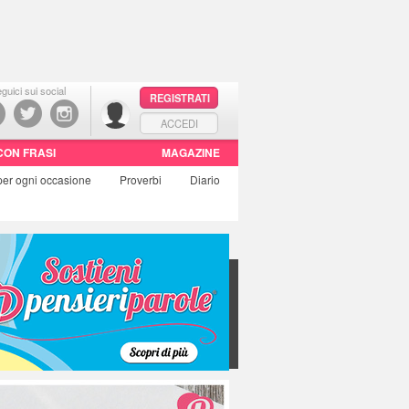
guici sui social
REGISTRATI
ACCEDI
CON FRASI
MAGAZINE
per ogni occasione
Proverbi
Diario