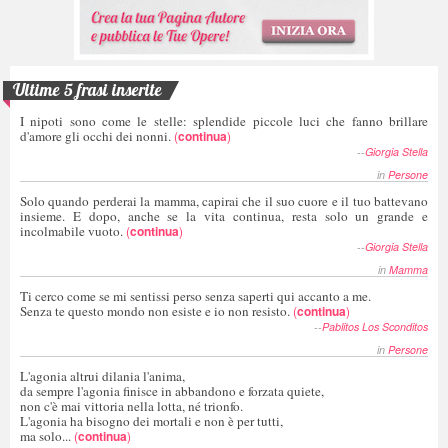
Ultime 5 frasi inserite
I nipoti sono come le stelle: splendide piccole luci che fanno brillare
d'amore gli occhi dei nonni.
(
continua
)
--
Giorgia Stella
in
Persone
Solo quando perderai la mamma, capirai che il suo cuore e il tuo battevano
insieme. E dopo, anche se la vita continua, resta solo un grande e
incolmabile vuoto.
(
continua
)
--
Giorgia Stella
in
Mamma
Ti cerco come se mi sentissi perso senza saperti qui accanto a me.
Senza te questo mondo non esiste e io non resisto.
(
continua
)
--
Pablitos Los Sconditos
in
Persone
L'agonia altrui dilania l'anima,
da sempre l'agonia finisce in abbandono e forzata quiete,
non c'è mai vittoria nella lotta, né trionfo.
L'agonia ha bisogno dei mortali e non è per tutti,
ma solo...
(
continua
)