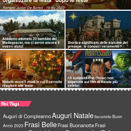
Raniero Junior De Bortoli
- 19 dic 2022
Abbiamo adottato 23 bambini del
Madagascar, ma ci serve ancora il
Storia e significato delle statuine del
vostro aiuto!
presepe: le conosci veramente?
10 curiosità che (forse) non
Natale: ecco 5 modi in cui il cervello
sapevate sui film di Natale più
reagisce alle feste
celebri
Hot Tags
Auguri Natale
Auguri di Compleanno
Buon
Barzellette
Frasi Belle
Frasi Buonanotte
Frasi
Anno 2023