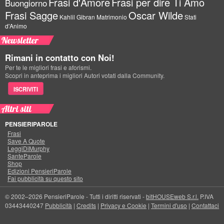
Frasi d'Amore
Frasi per dire Ti Amo
Buongiorno
Frasi Sagge
Oscar Wilde
Kahlil Gibran
Matrimonio
Stati
d'Animo
Newsletter
Rimani in contatto con Noi!
Per te le migliori frasi e aforismi.
Scopri in anteprima i migliori Autori votati dalla Community.
ISCRIVITI
Altri siti
PENSIERIPAROLE
Frasi
Save A Quote
LeggiDiMurphy
SanteParole
Shop
Edizioni PensieriParole
Fai pubblicità su questo sito
© 2002–2026 PensieriParole - Tutti i diritti riservati -
bitHOUSEweb S.r.l.
P.IVA
03443440247
Pubblicità
|
Credits
|
Privacy e Cookie
|
Termini d'uso
|
Contattaci