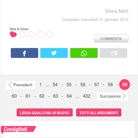
Silvia Nelli
Composta mercoledì 21 gennaio 2015
Vota la frase:
COMMENTA
1
...
54
-
55
-
56
-
57
-
58
-
59
-
Precedenti
60
-
61
-
62
-
63
-
64
...
432
Successive
LEGGI QUALCOSA DI NUOVO
TUTTI GLI ARGOMENTI
Consigliati