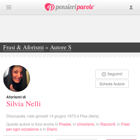
Frasi & Aforismi
»
Autore S
»
Silvia Nelli
Seguimi!
Scheda Autore
Aforismi di
Silvia Nelli
Disccupata, nato giovedì 14 giugno 1973 a Pisa (Italia)
Questo autore lo trovi anche in
Poesie
, in
Umorismo
, in
Racconti
, in
Frasi
per ogni occasione
e in
Diario
.