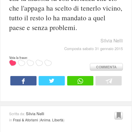
che l'appaga ha scelto di tenerlo vicino,
tutto il resto lo ha mandato a quel
paese e senza problemi.
Silvia Nelli
Composta sabato 31 gennaio 2015
Vota la frase:
COMMENTA
Silvia Nelli
Scritta da:
in
Frasi & Aforismi
(
Anima
,
Libertà
)