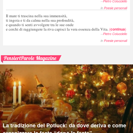
--
Pietro Colucciello
in
Poesie personali
Il mare ti trascina nella sua immensità,
ti ingoia e ti da calma nella sua profondità,
e quando ti senti avvolgere tra le sue onde
e cerchi di raggiungere la riva capisci la vera essenza della Vita.
(
continua
)
--
Pietro Colucciello
in
Poesie personali
PensieriParole Magazine
La tradizione del Potluck: da dove deriva e come
organizzare la festa “dopo le feste”