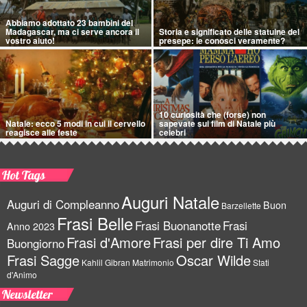
Abbiamo adottato 23 bambini del
Madagascar, ma ci serve ancora il
Storia e significato delle statuine del
vostro aiuto!
presepe: le conosci veramente?
10 curiosità che (forse) non
Natale: ecco 5 modi in cui il cervello
sapevate sui film di Natale più
reagisce alle feste
celebri
Hot Tags
Auguri Natale
Auguri di Compleanno
Buon
Barzellette
Frasi Belle
Frasi Buonanotte
Frasi
Anno 2023
Frasi d'Amore
Frasi per dire Ti Amo
Buongiorno
Frasi Sagge
Oscar Wilde
Kahlil Gibran
Matrimonio
Stati
d'Animo
Newsletter