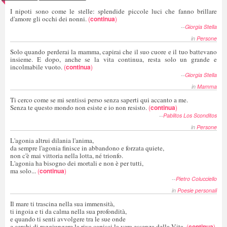
I nipoti sono come le stelle: splendide piccole luci che fanno brillare
d'amore gli occhi dei nonni.
(
continua
)
--
Giorgia Stella
in
Persone
Solo quando perderai la mamma, capirai che il suo cuore e il tuo battevano
insieme. E dopo, anche se la vita continua, resta solo un grande e
incolmabile vuoto.
(
continua
)
--
Giorgia Stella
in
Mamma
Ti cerco come se mi sentissi perso senza saperti qui accanto a me.
Senza te questo mondo non esiste e io non resisto.
(
continua
)
--
Pablitos Los Sconditos
in
Persone
L'agonia altrui dilania l'anima,
da sempre l'agonia finisce in abbandono e forzata quiete,
non c'è mai vittoria nella lotta, né trionfo.
L'agonia ha bisogno dei mortali e non è per tutti,
ma solo...
(
continua
)
--
Pietro Colucciello
in
Poesie personali
Il mare ti trascina nella sua immensità,
ti ingoia e ti da calma nella sua profondità,
e quando ti senti avvolgere tra le sue onde
e cerchi di raggiungere la riva capisci la vera essenza della Vita.
(
continua
)