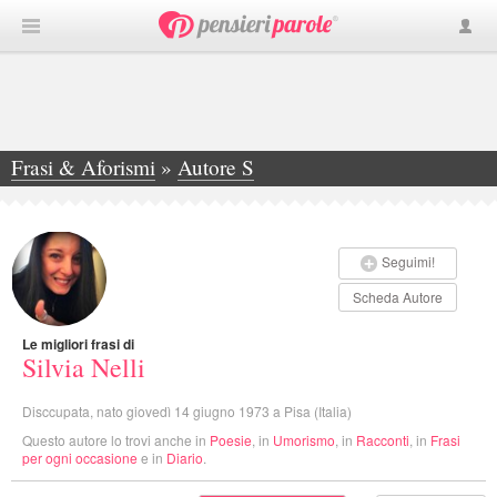
Frasi & Aforismi
»
Autore S
»
Silvia Nelli
Seguimi!
Scheda Autore
Le migliori frasi di
Silvia Nelli
Disccupata, nato giovedì 14 giugno 1973 a Pisa (Italia)
Questo autore lo trovi anche in
Poesie
, in
Umorismo
, in
Racconti
, in
Frasi
per ogni occasione
e in
Diario
.