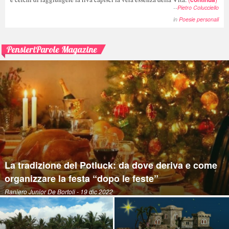
--
Pietro Colucciello
in
Poesie personali
PensieriParole Magazine
La tradizione del Potluck: da dove deriva e come
organizzare la festa “dopo le feste”
Raniero Junior De Bortoli
- 19 dic 2022