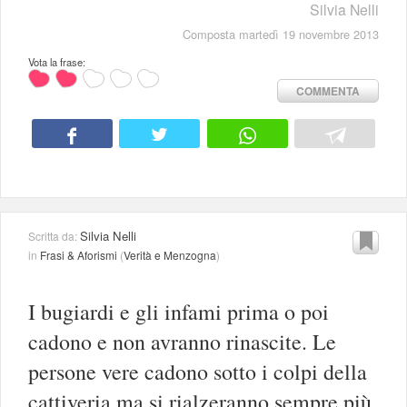
Silvia Nelli
Composta martedì 19 novembre 2013
Vota la frase:
COMMENTA
Silvia Nelli
Scritta da:
in
Frasi & Aforismi
(
Verità e Menzogna
)
I bugiardi e gli infami prima o poi
cadono e non avranno rinascite. Le
persone vere cadono sotto i colpi della
cattiveria ma si rialzeranno sempre più