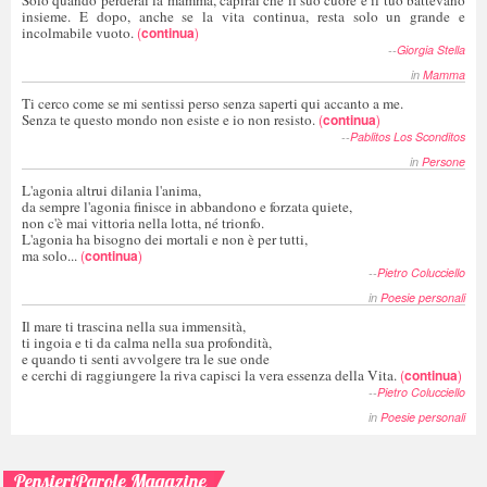
insieme. E dopo, anche se la vita continua, resta solo un grande e
incolmabile vuoto.
(
continua
)
--
Giorgia Stella
in
Mamma
Ti cerco come se mi sentissi perso senza saperti qui accanto a me.
Senza te questo mondo non esiste e io non resisto.
(
continua
)
--
Pablitos Los Sconditos
in
Persone
L'agonia altrui dilania l'anima,
da sempre l'agonia finisce in abbandono e forzata quiete,
non c'è mai vittoria nella lotta, né trionfo.
L'agonia ha bisogno dei mortali e non è per tutti,
ma solo...
(
continua
)
--
Pietro Colucciello
in
Poesie personali
Il mare ti trascina nella sua immensità,
ti ingoia e ti da calma nella sua profondità,
e quando ti senti avvolgere tra le sue onde
e cerchi di raggiungere la riva capisci la vera essenza della Vita.
(
continua
)
--
Pietro Colucciello
in
Poesie personali
PensieriParole Magazine