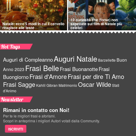
10 curiosità che (forse) non
Natale: ecco 5 modi in cui il cervello
sapevate sui film di Natale più
reagisce alle feste
celebri
Hot Tags
Auguri Natale
Auguri di Compleanno
Buon
Barzellette
Frasi Belle
Frasi Buonanotte
Frasi
Anno 2023
Frasi d'Amore
Frasi per dire Ti Amo
Buongiorno
Frasi Sagge
Oscar Wilde
Kahlil Gibran
Matrimonio
Stati
d'Animo
Newsletter
Rimani in contatto con Noi!
Per te le migliori frasi e aforismi.
Scopri in anteprima i migliori Autori votati dalla Community.
ISCRIVITI