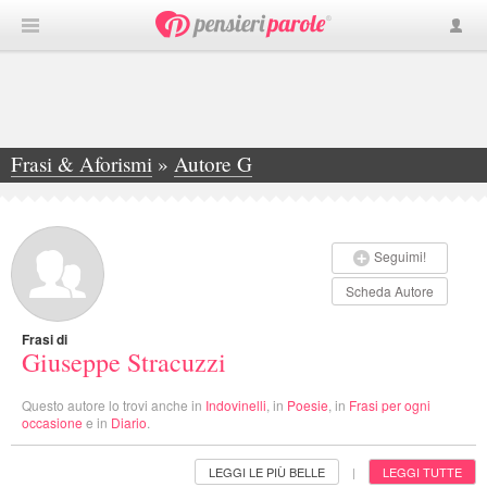
Frasi & Aforismi
»
Autore G
»
Giuseppe Stracuzzi
Seguimi!
Scheda Autore
Frasi di
Giuseppe Stracuzzi
Questo autore lo trovi anche in
Indovinelli
, in
Poesie
, in
Frasi per ogni
occasione
e in
Diario
.
LEGGI LE PIÙ BELLE
LEGGI TUTTE
|