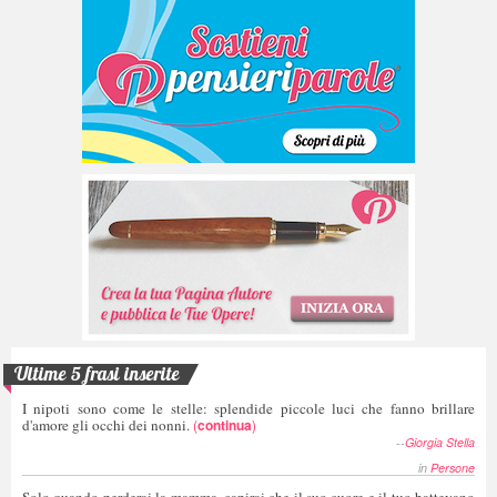
Ultime 5 frasi inserite
I nipoti sono come le stelle: splendide piccole luci che fanno brillare
d'amore gli occhi dei nonni.
(
continua
)
--
Giorgia Stella
in
Persone
Solo quando perderai la mamma, capirai che il suo cuore e il tuo battevano