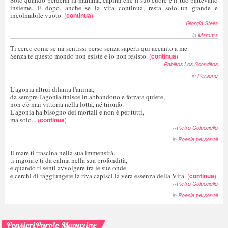
Solo quando perderai la mamma, capirai che il suo cuore e il tuo battevano
insieme. E dopo, anche se la vita continua, resta solo un grande e
incolmabile vuoto.
(
continua
)
--
Giorgia Stella
in
Mamma
Ti cerco come se mi sentissi perso senza saperti qui accanto a me.
Senza te questo mondo non esiste e io non resisto.
(
continua
)
--
Pablitos Los Sconditos
in
Persone
L'agonia altrui dilania l'anima,
da sempre l'agonia finisce in abbandono e forzata quiete,
non c'è mai vittoria nella lotta, né trionfo.
L'agonia ha bisogno dei mortali e non è per tutti,
ma solo...
(
continua
)
--
Pietro Colucciello
in
Poesie personali
Il mare ti trascina nella sua immensità,
ti ingoia e ti da calma nella sua profondità,
e quando ti senti avvolgere tra le sue onde
e cerchi di raggiungere la riva capisci la vera essenza della Vita.
(
continua
)
--
Pietro Colucciello
in
Poesie personali
PensieriParole Magazine