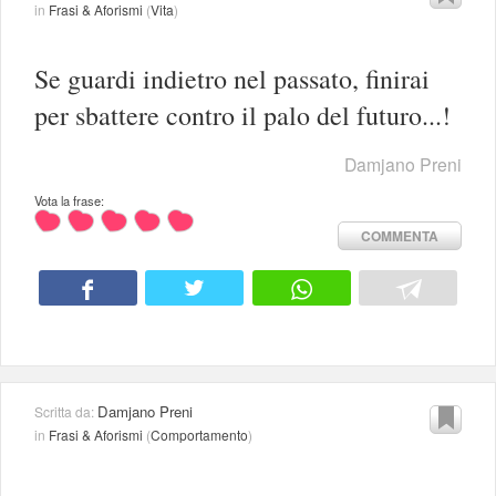
in
Frasi & Aforismi
(
Vita
)
Se guardi indietro nel passato, finirai
per sbattere contro il palo del futuro...!
Damjano Preni
Vota la frase:
COMMENTA
Damjano Preni
Scritta da:
in
Frasi & Aforismi
(
Comportamento
)