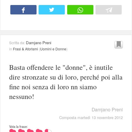
Damjano Preni
Scritta da:
in
Frasi & Aforismi
(
Uomini e Donne
)
Basta offendere le "donne", è inutile
dire stronzate su di loro, perché poi alla
fine noi senza di loro nn siamo
nessuno!
Damjano Preni
Composta martedì 13 novembre 2012
Vota la frase: