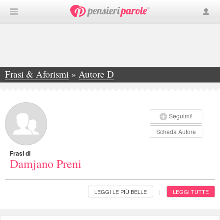
Frasi & Aforismi
»
Autore D
»
Damjano Preni
Seguimi!
Scheda Autore
Frasi di
Damjano Preni
LEGGI LE PIÙ BELLE
LEGGI TUTTE
|