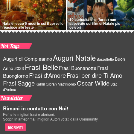
10 curiosità che (forse) non
Natale: ecco 5 modi in cui il cervello
sapevate sui film di Natale più
reagisce alle feste
celebri
Hot Tags
Auguri Natale
Auguri di Compleanno
Buon
Barzellette
Frasi Belle
Frasi Buonanotte
Frasi
Anno 2023
Frasi d'Amore
Frasi per dire Ti Amo
Buongiorno
Frasi Sagge
Oscar Wilde
Kahlil Gibran
Matrimonio
Stati
d'Animo
Newsletter
Rimani in contatto con Noi!
Per te le migliori frasi e aforismi.
Scopri in anteprima i migliori Autori votati dalla Community.
ISCRIVITI