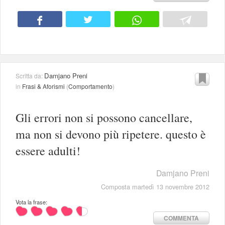
Damjano Preni
Scritta da:
in
Frasi & Aforismi
(
Comportamento
)
Gli errori non si possono cancellare,
ma non si devono più ripetere. questo è
essere adulti!
Damjano Preni
Composta martedì 13 novembre 2012
Vota la frase:
COMMENTA