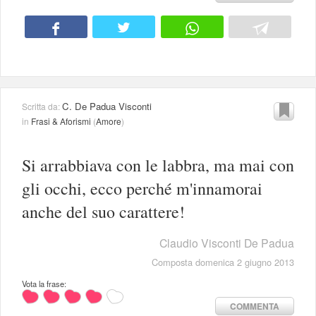
C. De Padua Visconti
Scritta da:
in
Frasi & Aforismi
(
Amore
)
Si arrabbiava con le labbra, ma mai con
gli occhi, ecco perché m'innamorai
anche del suo carattere!
Claudio Visconti De Padua
Composta domenica 2 giugno 2013
Vota la frase:
COMMENTA