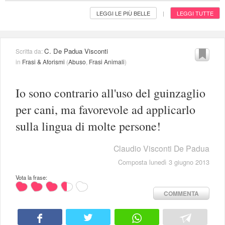
LEGGI LE PIÙ BELLE
LEGGI TUTTE
|
C. De Padua Visconti
Scritta da:
in
Frasi & Aforismi
(
Abuso
,
Frasi Animali
)
Io sono contrario all'uso del guinzaglio
per cani, ma favorevole ad applicarlo
sulla lingua di molte persone!
Claudio Visconti De Padua
Composta lunedì 3 giugno 2013
Vota la frase:
COMMENTA