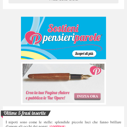
Ultime 5 frasi inserite
I nipoti sono come le stelle: splendide piccole luci che fanno brillare
d'amore gli occhi dei nonni.
(
continua
)