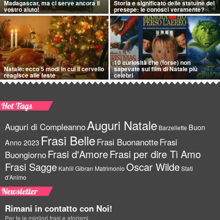
Madagascar, ma ci serve ancora il
Storia e significato delle statuine del
vostro aiuto!
presepe: le conosci veramente?
10 curiosità che (forse) non
Natale: ecco 5 modi in cui il cervello
sapevate sui film di Natale più
reagisce alle feste
celebri
Hot Tags
Auguri Natale
Auguri di Compleanno
Buon
Barzellette
Frasi Belle
Frasi Buonanotte
Frasi
Anno 2023
Frasi d'Amore
Frasi per dire Ti Amo
Buongiorno
Frasi Sagge
Oscar Wilde
Kahlil Gibran
Matrimonio
Stati
d'Animo
Newsletter
Rimani in contatto con Noi!
Per te le migliori frasi e aforismi.