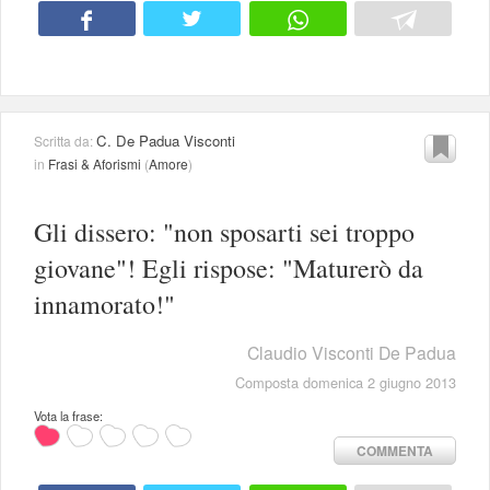
C. De Padua Visconti
Scritta da:
in
Frasi & Aforismi
(
Amore
)
Gli dissero: "non sposarti sei troppo
giovane"! Egli rispose: "Maturerò da
innamorato!"
Claudio Visconti De Padua
Composta domenica 2 giugno 2013
Vota la frase:
COMMENTA