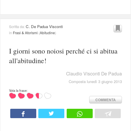
C. De Padua Visconti
Scritta da:
in
Frasi & Aforismi
(
Abitudine
)
I giorni sono noiosi perché ci si abitua
all'abitudine!
Claudio Visconti De Padua
Composta lunedì 3 giugno 2013
Vota la frase:
COMMENTA