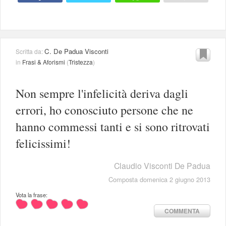
C. De Padua Visconti
Scritta da:
in
Frasi & Aforismi
(
Tristezza
)
Non sempre l'infelicità deriva dagli
errori, ho conosciuto persone che ne
hanno commessi tanti e si sono ritrovati
felicissimi!
Claudio Visconti De Padua
Composta domenica 2 giugno 2013
Vota la frase:
COMMENTA