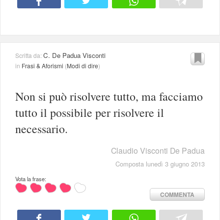
C. De Padua Visconti
Scritta da:
in
Frasi & Aforismi
(
Modi di dire
)
Non si può risolvere tutto, ma facciamo
tutto il possibile per risolvere il
necessario.
Claudio Visconti De Padua
Composta lunedì 3 giugno 2013
Vota la frase:
COMMENTA