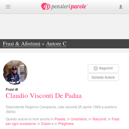
Frasi & Aforismi
»
Autore C
»
Claudio Visconti De Padua
Seguimi!
Scheda Autore
Frasi di
Claudio Visconti De Padua
Dipendente Regione Campania, nato venerdì 25 aprile 1969 a avellino
(Italia)
Questo autore lo trovi anche in
Poesie
, in
Umorismo
, in
Racconti
, in
Frasi
per ogni occasione
, in
Diario
e in
Preghiere
.