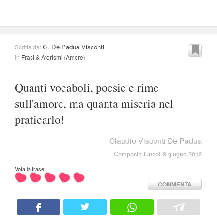
C. De Padua Visconti
Scritta da:
in
Frasi & Aforismi
(
Amore
)
Quanti vocaboli, poesie e rime
sull'amore, ma quanta miseria nel
praticarlo!
Claudio Visconti De Padua
Composta lunedì 3 giugno 2013
Vota la frase:
COMMENTA