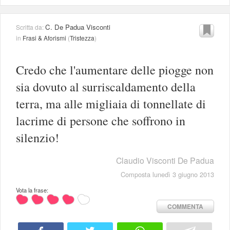
C. De Padua Visconti
Scritta da:
in
Frasi & Aforismi
(
Tristezza
)
Credo che l'aumentare delle piogge non
sia dovuto al surriscaldamento della
terra, ma alle migliaia di tonnellate di
lacrime di persone che soffrono in
silenzio!
Claudio Visconti De Padua
Composta lunedì 3 giugno 2013
Vota la frase:
COMMENTA