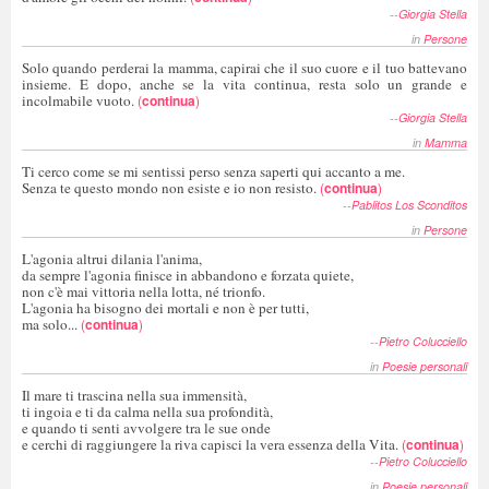
--
Giorgia Stella
in
Persone
Solo quando perderai la mamma, capirai che il suo cuore e il tuo battevano
insieme. E dopo, anche se la vita continua, resta solo un grande e
incolmabile vuoto.
(
continua
)
--
Giorgia Stella
in
Mamma
Ti cerco come se mi sentissi perso senza saperti qui accanto a me.
Senza te questo mondo non esiste e io non resisto.
(
continua
)
--
Pablitos Los Sconditos
in
Persone
L'agonia altrui dilania l'anima,
da sempre l'agonia finisce in abbandono e forzata quiete,
non c'è mai vittoria nella lotta, né trionfo.
L'agonia ha bisogno dei mortali e non è per tutti,
ma solo...
(
continua
)
--
Pietro Colucciello
in
Poesie personali
Il mare ti trascina nella sua immensità,
ti ingoia e ti da calma nella sua profondità,
e quando ti senti avvolgere tra le sue onde
e cerchi di raggiungere la riva capisci la vera essenza della Vita.
(
continua
)
--
Pietro Colucciello
in
Poesie personali