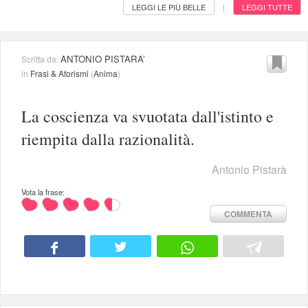
LEGGI LE PIÙ BELLE
LEGGI TUTTE
|
ANTONIO PISTARA’
Scritta da:
in
Frasi & Aforismi
(
Anima
)
La coscienza va svuotata dall'istinto e
riempita dalla razionalità.
Antonio Pistarà
Vota la frase:
COMMENTA