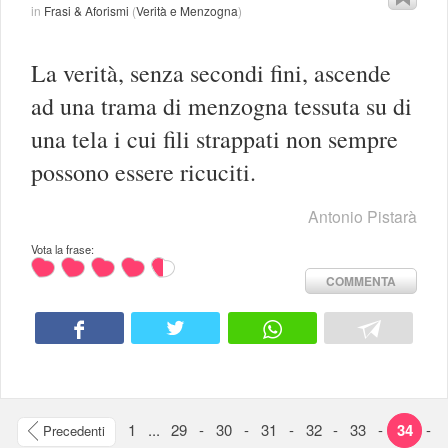
in
Frasi & Aforismi
(
Verità e Menzogna
)
La verità, senza secondi fini, ascende
ad una trama di menzogna tessuta su di
una tela i cui fili strappati non sempre
possono essere ricuciti.
Antonio Pistarà
Vota la frase:
COMMENTA
1
...
29
-
30
-
31
-
32
-
33
-
34
-
Precedenti