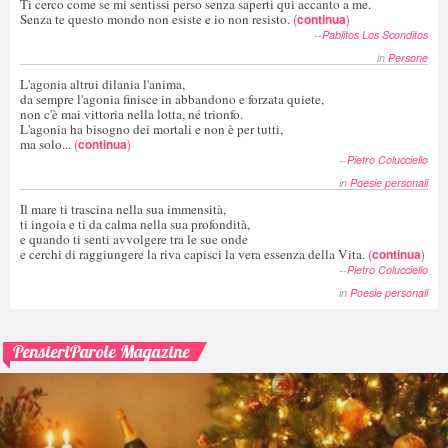
Ti cerco come se mi sentissi perso senza saperti qui accanto a me.
Senza te questo mondo non esiste e io non resisto.
(
continua
)
--
Pablitos Los Sconditos
in
Persone
L'agonia altrui dilania l'anima,
da sempre l'agonia finisce in abbandono e forzata quiete,
non c'è mai vittoria nella lotta, né trionfo.
L'agonia ha bisogno dei mortali e non è per tutti,
ma solo...
(
continua
)
--
Pietro Colucciello
in
Poesie personali
Il mare ti trascina nella sua immensità,
ti ingoia e ti da calma nella sua profondità,
e quando ti senti avvolgere tra le sue onde
e cerchi di raggiungere la riva capisci la vera essenza della Vita.
(
continua
)
--
Pietro Colucciello
in
Poesie personali
PensieriParole Magazine