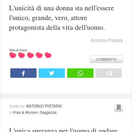
L'unicità di una donna sta nell'essere
l'unico, grande, vero, attore
protagonista della vita dell'uomo.
Antonio Pistarà
Vota la frase:
COMMENTA
ANTONIO PISTARA’
Scritta da:
in
Frasi & Aforismi
(
Saggezza
)
L'unica speranza per l'uomo di andare