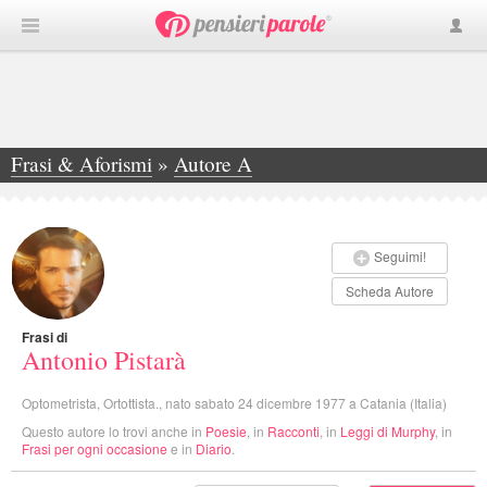
Frasi & Aforismi
»
Autore A
»
Antonio Pistarà
Seguimi!
Scheda Autore
Frasi di
Antonio Pistarà
Optometrista, Ortottista., nato sabato 24 dicembre 1977 a Catania (Italia)
Questo autore lo trovi anche in
Poesie
, in
Racconti
, in
Leggi di Murphy
, in
Frasi per ogni occasione
e in
Diario
.