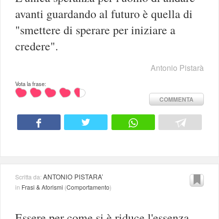
avanti guardando al futuro è quella di
"smettere di sperare per iniziare a
credere".
Antonio Pistarà
Vota la frase:
COMMENTA
ANTONIO PISTARA’
Scritta da:
in
Frasi & Aforismi
(
Comportamento
)
Essere per come si è riduce l'essenza