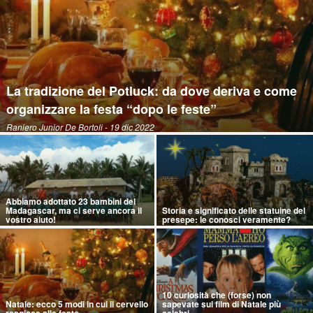
La tradizione del Potluck: da dove deriva e come
organizzare la festa “dopo le feste”
Raniero Junior De Bortoli
- 19 dic 2022
Abbiamo adottato 23 bambini del
Madagascar, ma ci serve ancora il
Storia e significato delle statuine del
vostro aiuto!
presepe: le conosci veramente?
10 curiosità che (forse) non
Natale: ecco 5 modi in cui il cervello
sapevate sui film di Natale più
reagisce alle feste
celebri