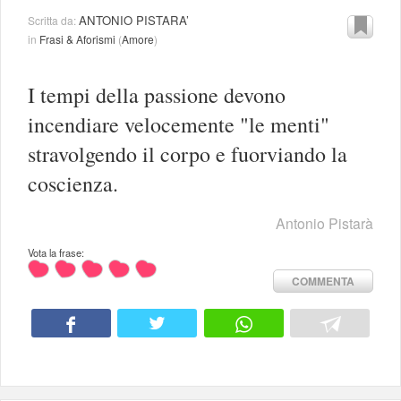
ANTONIO PISTARA’
Scritta da:
in
Frasi & Aforismi
(
Amore
)
I tempi della passione devono
incendiare velocemente "le menti"
stravolgendo il corpo e fuorviando la
coscienza.
Antonio Pistarà
Vota la frase:
COMMENTA