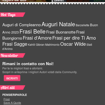
Hot Tags
Auguri Natale
Auguri di Compleanno
Buon
Barzellette
Frasi Belle
Frasi Buonanotte
Frasi
Anno 2023
Frasi d'Amore
Frasi per dire Ti Amo
Buongiorno
Frasi Sagge
Oscar Wilde
Kahlil Gibran
Matrimonio
Stati
d'Animo
Newsletter
Rimani in contatto con Noi!
Per te le migliori frasi e aforismi.
Scopri in anteprima i migliori Autori votati dalla Community.
ISCRIVITI
Altri siti
PENSIERIPAROLE
Frasi
Save A Quote