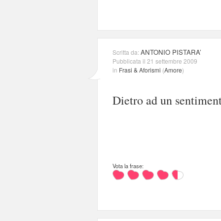
ANTONIO PISTARA’
Scritta da:
Pubblicata il 21 settembre 2009
in
Frasi & Aforismi
(
Amore
)
Dietro ad un sentimen
Vota la frase: