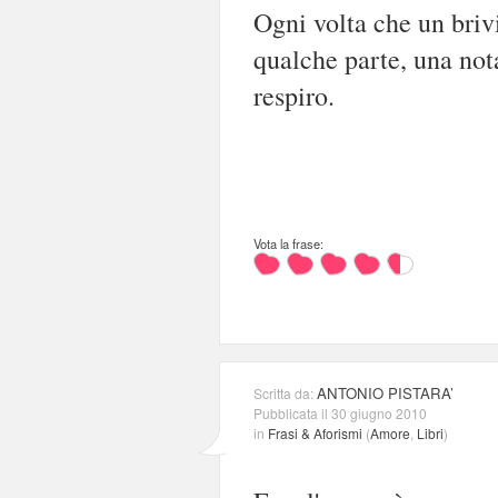
Ogni volta che un briv
qualche parte, una not
respiro.
Vota la frase:
ANTONIO PISTARA’
Scritta da:
Pubblicata il 30 giugno 2010
in
Frasi & Aforismi
(
Amore
,
Libri
)