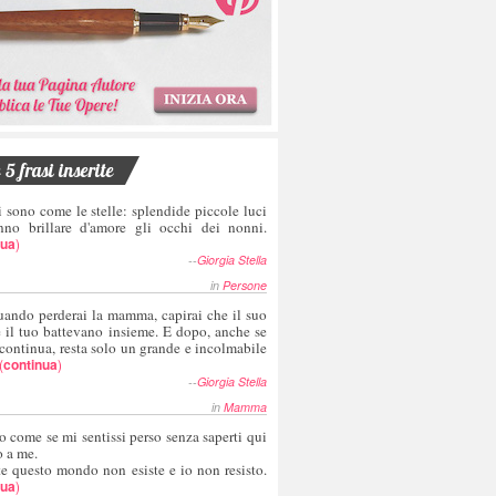
5 frasi inserite
i sono come le stelle: splendide piccole luci
nno brillare d'amore gli occhi dei nonni.
nua
)
--
Giorgia Stella
in
Persone
uando perderai la mamma, capirai che il suo
e il tuo battevano insieme. E dopo, anche se
 continua, resta solo un grande e incolmabile
(
continua
)
--
Giorgia Stella
in
Mamma
o come se mi sentissi perso senza saperti qui
o a me.
te questo mondo non esiste e io non resisto.
nua
)