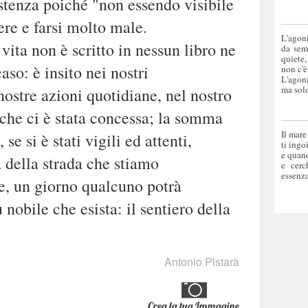
istenza poiché "non essendo visibile
dere e farsi molto male.
L'agoni
 vita non è scritto in nessun libro ne
da sem
quiete,
aso: è insito nei nostri
non c'è
L'agoni
ma solo
ostre azioni quotidiane, nel nostro
 che ci è stata concessa; la somma
Il mare
 se si è stati vigili ed attenti,
ti ingo
e quand
 della strada che stiamo
e cerc
essenza
e, un giorno qualcuno potrà
nobile che esista: il sentiero della
Antonio Pistarà
Crea la tua Immagine