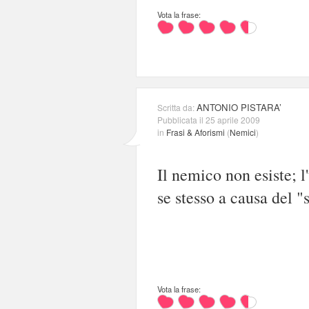
Vota la frase:
ANTONIO PISTARA’
Scritta da:
Pubblicata il 25 aprile 2009
in
Frasi & Aforismi
(
Nemici
)
Il nemico non esiste; 
se stesso a causa del 
Vota la frase: