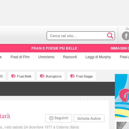
Se
FRASI E POESIE PIÙ BELLE
IMMAGINI 
ie
Frasi di
Film
Umorismo
Racconti
Leggi di Murphy
Frasi
23
Frasi Belle
Buongiorno
Frasi Sagge
tarà
Seguimi!
Scheda Autore
sta., nato sabato 24 dicembre 1977 a Catania (Italia)