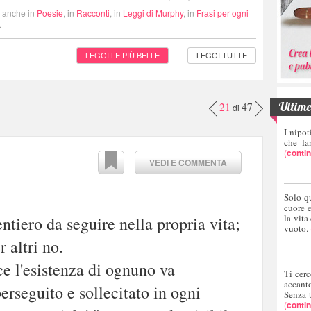
i anche in
Poesie
, in
Racconti
, in
Leggi di Murphy
, in
Frasi per ogni
.
LEGGI LE PIÙ BELLE
LEGGI TUTTE
|
Ultime 
21
47
di
I nipot
che fa
(
conti
VEDI E COMMENTA
Solo q
cuore 
la vita
ntiero da seguire nella propria vita;
vuoto.
r altri no.
ce l'esistenza di ognuno va
Ti cerc
accant
perseguito e sollecitato in ogni
Senza 
(
conti