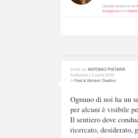
Questo autore lo trov
occasione
e in
Diario
ANTONIO PISTARA’
Scritta da:
Pubblicata il 5 aprile 2009
in
Frasi & Aforismi
(
Destino
)
Ognuno di noi ha un se
per alcuni è visibile pe
Il sentiero dove condu
ricercato, desiderato, 