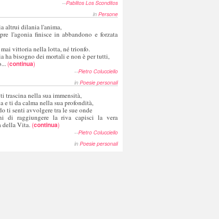
--
Pablitos Los Sconditos
in
Persone
a altrui dilania l'anima,
pre l'agonia finisce in abbandono e forzata
 mai vittoria nella lotta, né trionfo.
a ha bisogno dei mortali e non è per tutti,
...
(
continua
)
--
Pietro Colucciello
in
Poesie personali
 ti trascina nella sua immensità,
ia e ti da calma nella sua profondità,
o ti senti avvolgere tra le sue onde
hi di raggiungere la riva capisci la vera
 della Vita.
(
continua
)
--
Pietro Colucciello
in
Poesie personali