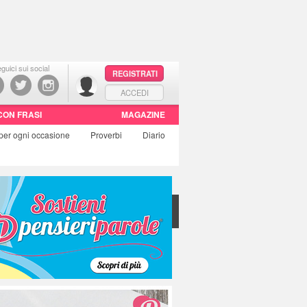
guici sui social
REGISTRATI
ACCEDI
CON FRASI
MAGAZINE
per ogni occasione
Proverbi
Diario