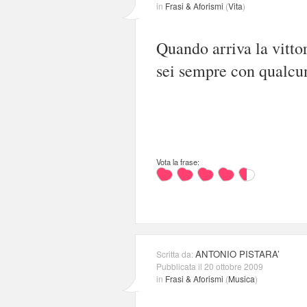
in
Frasi & Aforismi
(
Vita
)
Quando arriva la vittor
sei sempre con qualcun
Vota la frase:
ANTONIO PISTARA’
Scritta da:
Pubblicata il 20 ottobre 2009
in
Frasi & Aforismi
(
Musica
)