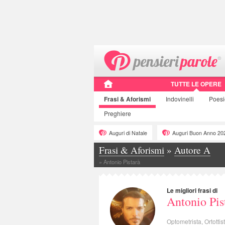
TUTTE LE OPERE
Frasi
& Aforismi
Indovinelli
Poes
Preghiere
Auguri di Natale
Auguri Buon Anno 20
Frasi & Aforismi
»
Autore A
»
Antonio Pistarà
Le migliori frasi di
Antonio Pis
Optometrista, Ortotti