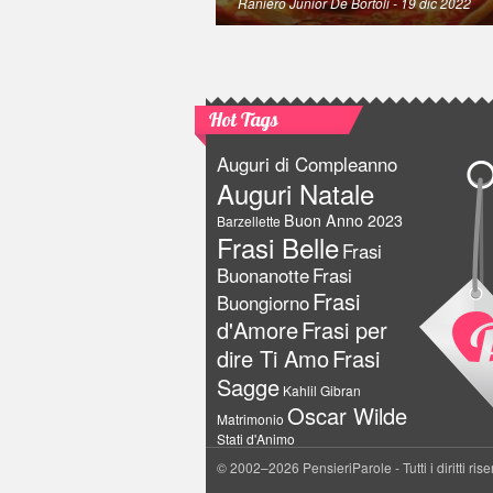
Raniero Junior De Bortoli
- 19 dic 2022
Hot Tags
Auguri di Compleanno
Auguri Natale
Buon Anno 2023
Barzellette
Frasi Belle
Frasi
Buonanotte
Frasi
Frasi
Buongiorno
d'Amore
Frasi per
dire Ti Amo
Frasi
Sagge
Kahlil Gibran
Oscar Wilde
Matrimonio
Stati d'Animo
© 2002–2026 PensieriParole - Tutti i diritti rise