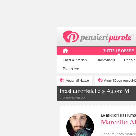
TUTTE LE OPERE
Frasi
& Aforismi
Indovinelli
Poesie
Preghiere
Auguri di Natale
Auguri Buon Anno 20
Frasi umoristiche
»
Autore M
»
Marcello Affuso
Le migliori frasi umo
Marcello Af
Docente, nato martedì