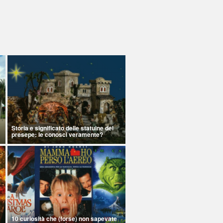
Storia e significato delle statuine del
presepe: le conosci veramente?
10 curiosità che (forse) non sapevate