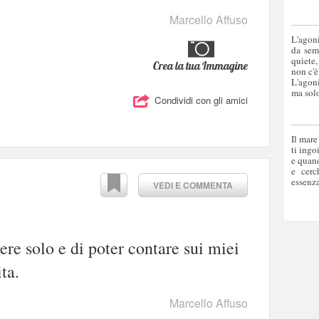
Marcello Affuso
L'agoni
da sem
quiete,
Crea la tua Immagine
non c'è
L'agoni
ma solo
Condividi con gli amici
Il mare
ti ingo
e quand
e cerc
essenza
VEDI E COMMENTA
ere solo e di poter contare sui miei
ta.
Marcello Affuso