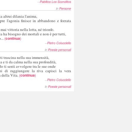
--
Pablitos Los Sconditos
in
Persone
a altrui dilania l'anima,
pre l'agonia finisce in abbandono e forzata
 mai vittoria nella lotta, né trionfo.
a ha bisogno dei mortali e non è per tutti,
...
(
continua
)
--
Pietro Colucciello
in
Poesie personali
 ti trascina nella sua immensità,
ia e ti da calma nella sua profondità,
o ti senti avvolgere tra le sue onde
hi di raggiungere la riva capisci la vera
 della Vita.
(
continua
)
--
Pietro Colucciello
in
Poesie personali