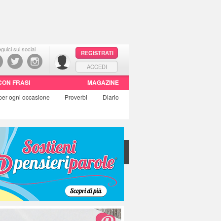
guici sui social
REGISTRATI
ACCEDI
CON FRASI
MAGAZINE
per ogni occasione
Proverbi
Diario