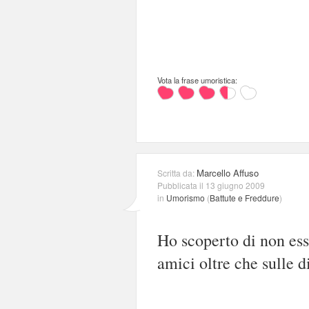
Vota la frase umoristica:
Marcello Affuso
Scritta da:
Pubblicata il 13 giugno 2009
in
Umorismo
(
Battute e Freddure
)
Ho scoperto di non ess
amici oltre che sulle di