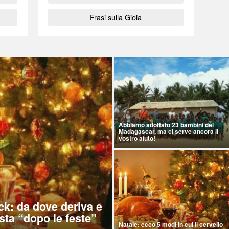
Frasi sulla Gioia
Abbiamo adottato 23 bambini del
Madagascar, ma ci serve ancora il
vostro aiuto!
ck: da dove deriva e
sta “dopo le feste”
Natale: ecco 5 modi in cui il cervello