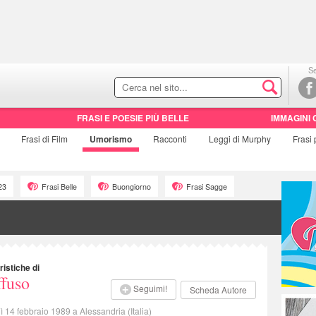
Se
FRASI E POESIE PIÙ BELLE
IMMAGINI 
Frasi di
Film
Umorismo
Racconti
Leggi di Murphy
Frasi
23
Frasi Belle
Buongiorno
Frasi Sagge
ristiche di
fuso
Seguimi!
Scheda Autore
 14 febbraio 1989 a Alessandria (Italia)