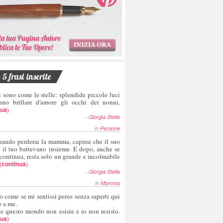
5 frasi inserite
i sono come le stelle: splendide piccole luci
nno brillare d'amore gli occhi dei nonni.
nua
)
--
Giorgia Stella
in
Persone
uando perderai la mamma, capirai che il suo
e il tuo battevano insieme. E dopo, anche se
 continua, resta solo un grande e incolmabile
(
continua
)
--
Giorgia Stella
in
Mamma
o come se mi sentissi perso senza saperti qui
o a me.
te questo mondo non esiste e io non resisto.
nua
)