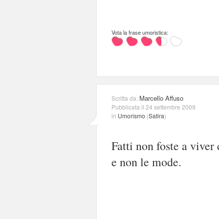
Vota la frase umoristica:
Marcello Affuso
Scritta da:
Pubblicata il 24 settembre 2009
in
Umorismo
(
Satira
)
Fatti non foste a viver
e non le mode.