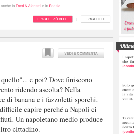
i anche in
Frasi & Aforismi
e in
Poesie
.
LEGGI LE PIÙ BELLE
LEGGI TUTTE
|
Ultime 
VEDI E COMMENTA
I nipot
che fa
(
conti
ò quello"... e poi? Dove finiscono
Solo q
 vento ridendo ascolta? Nella
cuore 
la vita
e di banana e i fazzoletti sporchi.
vuoto.
ifficile capire perché a Napoli ci
rifiuti. Un napoletano medio produce
Ti cerc
accant
ltro cittadino.
Senza 
(
conti