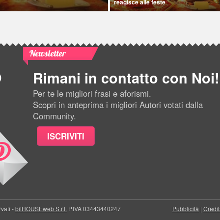
reagisce alle feste
Newsletter
Rimani in contatto con Noi!
Per te le migliori frasi e aforismi.
Scopri in anteprima i migliori Autori votati dalla
Community.
ISCRIVITI
rvati -
bitHOUSEweb S.r.l.
P.IVA 03443440247
Pubblicità
|
Credit