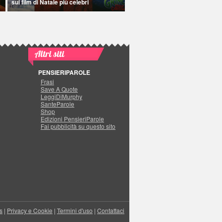
sui film di Natale più celebri
Altri siti
PENSIERIPAROLE
Frasi
Save A Quote
LeggiDiMurphy
SanteParole
Shop
Edizioni PensieriParole
Fai pubblicità su questo sito
s
|
Privacy e Cookie
|
Termini d'uso
|
Contattaci