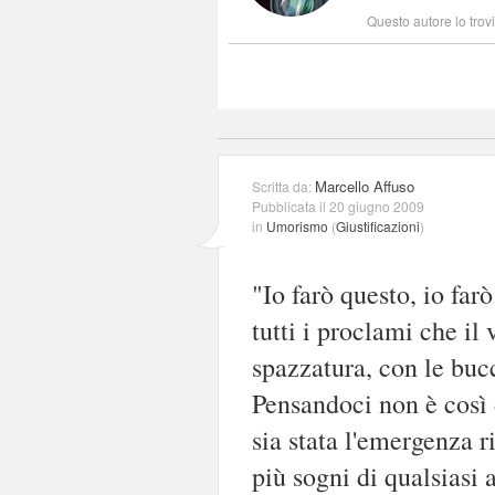
Questo autore lo trov
Marcello Affuso
Scritta da:
Pubblicata il 20 giugno 2009
in
Umorismo
(
Giustificazioni
)
"Io farò questo, io far
tutti i proclami che il
spazzatura, con le bucc
Pensandoci non è così d
sia stata l'emergenza 
più sogni di qualsiasi a