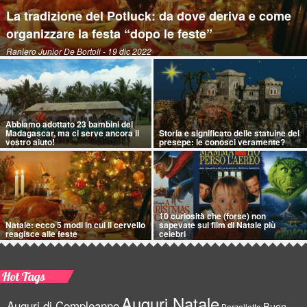
La tradizione del Potluck: da dove deriva e come
organizzare la festa “dopo le feste”
Raniero Junior De Bortoli
- 19 dic 2022
Abbiamo adottato 23 bambini del
Madagascar, ma ci serve ancora il
Storia e significato delle statuine del
vostro aiuto!
presepe: le conosci veramente?
10 curiosità che (forse) non
Natale: ecco 5 modi in cui il cervello
sapevate sui film di Natale più
reagisce alle feste
celebri
Hot Tags
Auguri Natale
Auguri di Compleanno
Buon
Barzellette