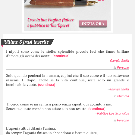
Ultime 5 frasi inserite
I nipoti sono come le stelle: splendide piccole luci che fanno brillare
d'amore gli occhi dei nonni.
(
continua
)
--
Giorgia Stella
in
Persone
Solo quando perderai la mamma, capirai che il suo cuore e il tuo battevano
insieme. E dopo, anche se la vita continua, resta solo un grande e
incolmabile vuoto.
(
continua
)
--
Giorgia Stella
in
Mamma
Ti cerco come se mi sentissi perso senza saperti qui accanto a me.
Senza te questo mondo non esiste e io non resisto.
(
continua
)
--
Pablitos Los Sconditos
in
Persone
L'agonia altrui dilania l'anima,
da sempre l'agonia finisce in abbandono e forzata quiete,