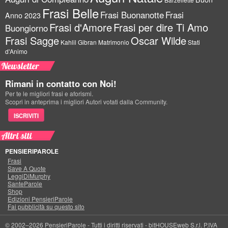
Frasi Belle
Frasi Buonanotte
Frasi
Anno 2023
Frasi d'Amore
Frasi per dire Ti Amo
Buongiorno
Frasi Sagge
Oscar Wilde
Kahlil Gibran
Matrimonio
Stati
d'Animo
Newsletter
Rimani in contatto con Noi!
Per te le migliori frasi e aforismi.
Scopri in anteprima i migliori Autori votati dalla Community.
ISCRIVITI
Altri siti
PENSIERIPAROLE
Frasi
Save A Quote
LeggiDiMurphy
SanteParole
Shop
Edizioni PensieriParole
Fai pubblicità su questo sito
© 2002–2026 PensieriParole - Tutti i diritti riservati -
bitHOUSEweb S.r.l.
P.IVA