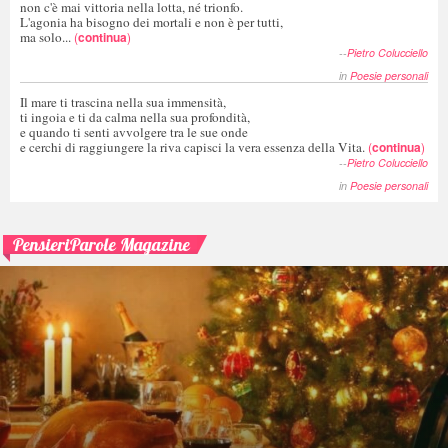
non c'è mai vittoria nella lotta, né trionfo.
L'agonia ha bisogno dei mortali e non è per tutti,
ma solo...
(
continua
)
--
Pietro Colucciello
in
Poesie personali
Il mare ti trascina nella sua immensità,
ti ingoia e ti da calma nella sua profondità,
e quando ti senti avvolgere tra le sue onde
e cerchi di raggiungere la riva capisci la vera essenza della Vita.
(
continua
)
--
Pietro Colucciello
in
Poesie personali
PensieriParole Magazine