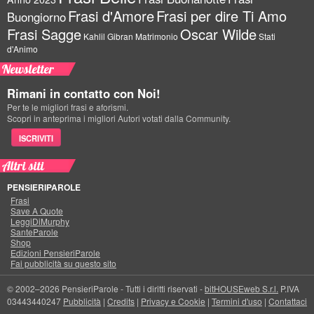
Frasi d'Amore
Frasi per dire Ti Amo
Buongiorno
Frasi Sagge
Oscar Wilde
Kahlil Gibran
Matrimonio
Stati
d'Animo
Newsletter
Rimani in contatto con Noi!
Per te le migliori frasi e aforismi.
Scopri in anteprima i migliori Autori votati dalla Community.
ISCRIVITI
Altri siti
PENSIERIPAROLE
Frasi
Save A Quote
LeggiDiMurphy
SanteParole
Shop
Edizioni PensieriParole
Fai pubblicità su questo sito
© 2002–2026 PensieriParole - Tutti i diritti riservati -
bitHOUSEweb S.r.l.
P.IVA
03443440247
Pubblicità
|
Credits
|
Privacy e Cookie
|
Termini d'uso
|
Contattaci