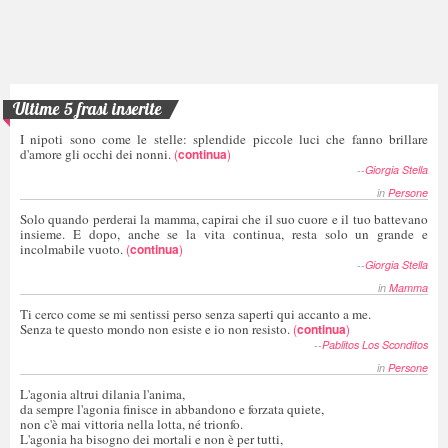
Ultime 5 frasi inserite
I nipoti sono come le stelle: splendide piccole luci che fanno brillare
d'amore gli occhi dei nonni.
(
continua
)
--
Giorgia Stella
in
Persone
Solo quando perderai la mamma, capirai che il suo cuore e il tuo battevano
insieme. E dopo, anche se la vita continua, resta solo un grande e
incolmabile vuoto.
(
continua
)
--
Giorgia Stella
in
Mamma
Ti cerco come se mi sentissi perso senza saperti qui accanto a me.
Senza te questo mondo non esiste e io non resisto.
(
continua
)
--
Pablitos Los Sconditos
in
Persone
L'agonia altrui dilania l'anima,
da sempre l'agonia finisce in abbandono e forzata quiete,
non c'è mai vittoria nella lotta, né trionfo.
L'agonia ha bisogno dei mortali e non è per tutti,