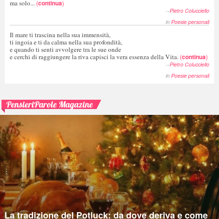
ma solo...
(
continua
)
--
Pietro Colucciello
in
Poesie personali
Il mare ti trascina nella sua immensità,
ti ingoia e ti da calma nella sua profondità,
e quando ti senti avvolgere tra le sue onde
e cerchi di raggiungere la riva capisci la vera essenza della Vita.
(
continua
)
--
Pietro Colucciello
in
Poesie personali
PensieriParole Magazine
La tradizione del Potluck: da dove deriva e come