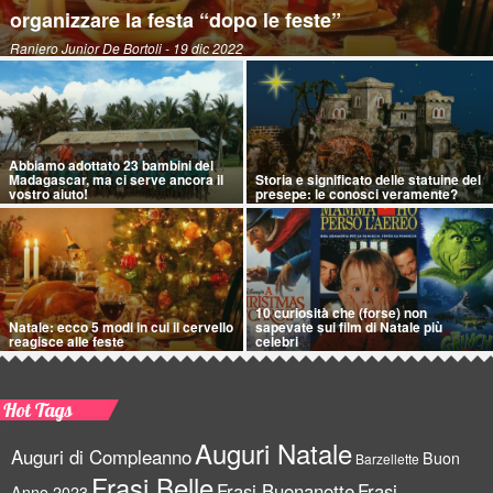
organizzare la festa “dopo le feste”
Raniero Junior De Bortoli
- 19 dic 2022
Abbiamo adottato 23 bambini del
Madagascar, ma ci serve ancora il
Storia e significato delle statuine del
vostro aiuto!
presepe: le conosci veramente?
10 curiosità che (forse) non
Natale: ecco 5 modi in cui il cervello
sapevate sui film di Natale più
reagisce alle feste
celebri
Hot Tags
Auguri Natale
Auguri di Compleanno
Buon
Barzellette
Frasi Belle
Frasi Buonanotte
Frasi
Anno 2023