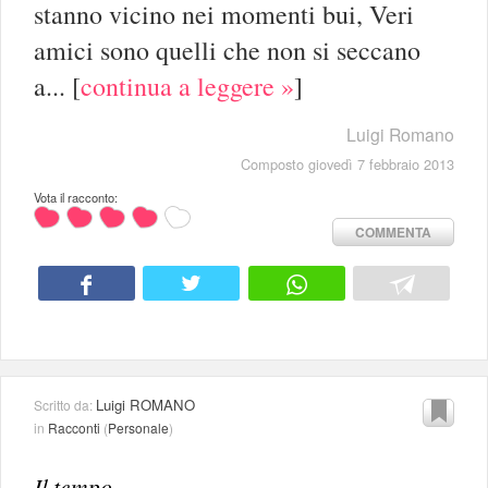
stanno vicino nei momenti bui, Veri
amici sono quelli che non si seccano
a...
[
continua a leggere »
]
Luigi Romano
Composto giovedì 7 febbraio 2013
Vota il racconto:
COMMENTA
Luigi ROMANO
Scritto da:
in
Racconti
(
Personale
)
Il tempo