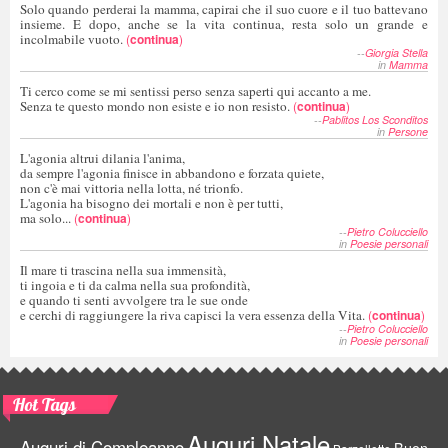
Solo quando perderai la mamma, capirai che il suo cuore e il tuo battevano
insieme. E dopo, anche se la vita continua, resta solo un grande e
incolmabile vuoto.
(
continua
)
--
Giorgia Stella
in
Mamma
Ti cerco come se mi sentissi perso senza saperti qui accanto a me.
Senza te questo mondo non esiste e io non resisto.
(
continua
)
--
Pablitos Los Sconditos
in
Persone
L'agonia altrui dilania l'anima,
da sempre l'agonia finisce in abbandono e forzata quiete,
non c'è mai vittoria nella lotta, né trionfo.
L'agonia ha bisogno dei mortali e non è per tutti,
ma solo...
(
continua
)
--
Pietro Colucciello
in
Poesie personali
Il mare ti trascina nella sua immensità,
ti ingoia e ti da calma nella sua profondità,
e quando ti senti avvolgere tra le sue onde
e cerchi di raggiungere la riva capisci la vera essenza della Vita.
(
continua
)
--
Pietro Colucciello
in
Poesie personali
Hot Tags
Auguri Natale
Auguri di Compleanno
Buon