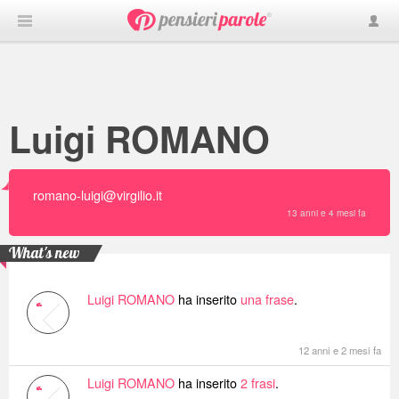
Luigi ROMANO
romano-luigi@virgilio.it
13 anni e 4 mesi fa
What's new
Luigi ROMANO
ha inserito
una frase
.
12 anni e 2 mesi fa
Luigi ROMANO
ha inserito
2 frasi
.