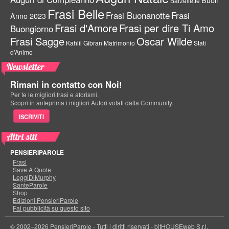
Barzellette
Frasi Belle
Frasi Buonanotte
Frasi
Anno 2023
Frasi d'Amore
Frasi per dire Ti Amo
Buongiorno
Frasi Sagge
Oscar Wilde
Kahlil Gibran
Matrimonio
Stati
d'Animo
Newsletter
Rimani in contatto con Noi!
Per te le migliori frasi e aforismi.
Scopri in anteprima i migliori Autori votati dalla Community.
ISCRIVITI
Altri siti
PENSIERIPAROLE
Frasi
Save A Quote
LeggiDiMurphy
SanteParole
Shop
Edizioni PensieriParole
Fai pubblicità su questo sito
© 2002–2026 PensieriParole - Tutti i diritti riservati -
bitHOUSEweb S.r.l.