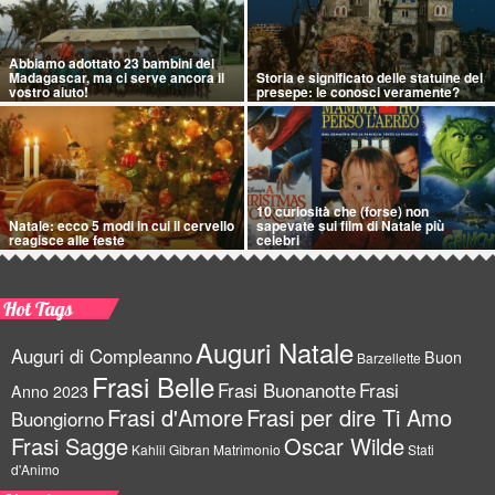
Abbiamo adottato 23 bambini del
Madagascar, ma ci serve ancora il
Storia e significato delle statuine del
vostro aiuto!
presepe: le conosci veramente?
10 curiosità che (forse) non
Natale: ecco 5 modi in cui il cervello
sapevate sui film di Natale più
reagisce alle feste
celebri
Hot Tags
Auguri Natale
Auguri di Compleanno
Buon
Barzellette
Frasi Belle
Frasi Buonanotte
Frasi
Anno 2023
Frasi d'Amore
Frasi per dire Ti Amo
Buongiorno
Frasi Sagge
Oscar Wilde
Kahlil Gibran
Matrimonio
Stati
d'Animo