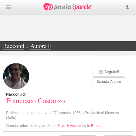
Racconti
»
Autore F
»
Francesco Costanzo
Seguimi!
Scheda Autore
Racconti di
Francesco Costanzo
Professionista, nato giovedì 27 gennaio 1955 a Provincia di Messina
(Italia)
Questo autore lo trovi anche in
Frasi & Aforismi
e in
Poesie
.