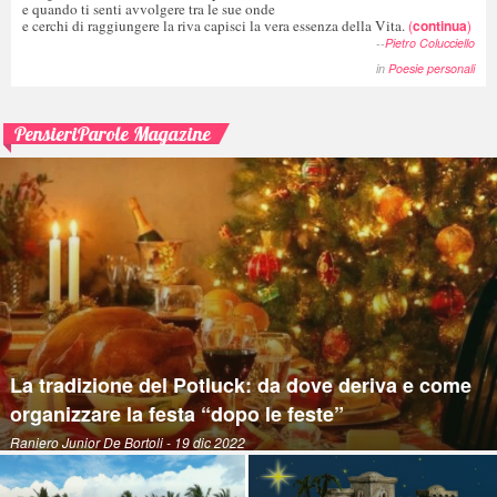
e quando ti senti avvolgere tra le sue onde
e cerchi di raggiungere la riva capisci la vera essenza della Vita.
(
continua
)
--
Pietro Colucciello
in
Poesie personali
PensieriParole Magazine
La tradizione del Potluck: da dove deriva e come
organizzare la festa “dopo le feste”
Raniero Junior De Bortoli
- 19 dic 2022