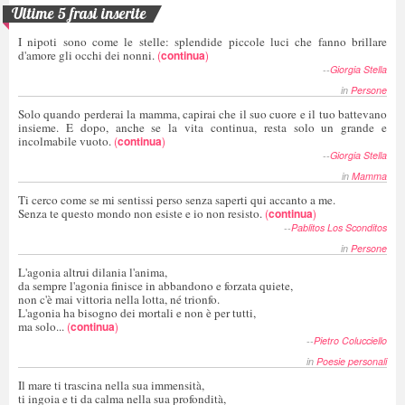
Ultime 5 frasi inserite
I nipoti sono come le stelle: splendide piccole luci che fanno brillare
d'amore gli occhi dei nonni.
(
continua
)
--
Giorgia Stella
in
Persone
Solo quando perderai la mamma, capirai che il suo cuore e il tuo battevano
insieme. E dopo, anche se la vita continua, resta solo un grande e
incolmabile vuoto.
(
continua
)
--
Giorgia Stella
in
Mamma
Ti cerco come se mi sentissi perso senza saperti qui accanto a me.
Senza te questo mondo non esiste e io non resisto.
(
continua
)
--
Pablitos Los Sconditos
in
Persone
L'agonia altrui dilania l'anima,
da sempre l'agonia finisce in abbandono e forzata quiete,
non c'è mai vittoria nella lotta, né trionfo.
L'agonia ha bisogno dei mortali e non è per tutti,
ma solo...
(
continua
)
--
Pietro Colucciello
in
Poesie personali
Il mare ti trascina nella sua immensità,
ti ingoia e ti da calma nella sua profondità,