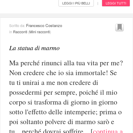
LEGGI I PIÙ BELLI
LEGGI TUTTI
|
Francesco Costanzo
Scritto da:
in
Racconti
(
Mini racconti
)
La statua di marmo
Ma perché rinunci alla tua vita per me?
Non credere che io sia immortale! Se
tu ti unirai a me non credere di
possedermi per sempre, poiché il mio
corpo si trasforma di giorno in giorno
sotto l'effetto delle intemperie; prima o
poi soltanto polvere di marmo sarò e
tu... perché dovrai soffrire...
[
continua a