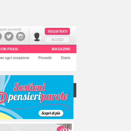
guici sui social
REGISTRATI
ACCEDI
CON FRASI
MAGAZINE
per ogni occasione
Proverbi
Diario