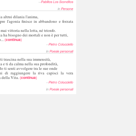
--
Pablitos Los Sconditos
in
Persone
a altrui dilania l'anima,
pre l'agonia finisce in abbandono e forzata
 mai vittoria nella lotta, né trionfo.
a ha bisogno dei mortali e non è per tutti,
...
(
continua
)
--
Pietro Colucciello
in
Poesie personali
 ti trascina nella sua immensità,
ia e ti da calma nella sua profondità,
o ti senti avvolgere tra le sue onde
hi di raggiungere la riva capisci la vera
 della Vita.
(
continua
)
--
Pietro Colucciello
in
Poesie personali