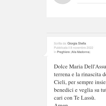
Giorgia Stella
Scritta da:
Pubblicata il 8 novembre 2022
in
Preghiere
(
Alla Madonna
)
Dolce Maria Dell'Assun
terrena e la rinascita d
Cieli, per sempre insi
benedici e veglia su tu
cari con Te Lassù.
Amen.