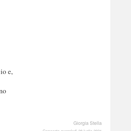
io e,
ono
Giorgia Stella
Composta mercoledì 28 luglio 2021