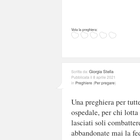
Vota la preghiera:
Giorgia Stella
Scritta da:
Pubblicata il 8 aprile 2021
in
Preghiere
(
Per pregare
)
Una preghiera per tutt
ospedale, per chi lott
lasciati soli combatter
abbandonate mai la fed