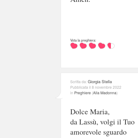
Vota la preghiera:
Giorgia Stella
Scritta da:
Pubblicata il 8 novembre 2022
in
Preghiere
(
Alla Madonna
)
Dolce Maria,
da Lassù, volgi il Tuo
amorevole sguardo