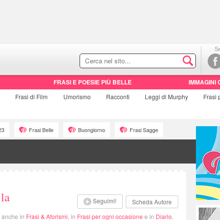
Se
FRASI E POESIE PIÙ BELLE
IMMAGINI 
e
Frasi di
Film
Umorismo
Racconti
Leggi di Murphy
Frasi
23
Frasi Belle
Buongiorno
Frasi Sagge
lla
Seguimi!
Scheda Autore
i anche in
Frasi & Aforismi
, in
Frasi per ogni occasione
e in
Diario
.