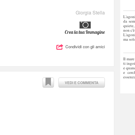
Giorgia Stella
L'agoni
da sem
quiete,
non c'è
Crea la tua Immagine
L'agoni
ma solo
Condividi con gli amici
Il mare
ti ingo
e quand
e cerc
essenza
VEDI E COMMENTA