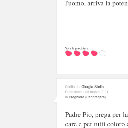
l'uomo, arriva la pote
Vota la preghiera:
Giorgia Stella
Scritta da:
Pubblicata il 23 marzo 2021
in
Preghiere
(
Per pregare
)
Padre Pio, prega per l
care e per tutti color