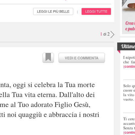
LEGGI LE PIÙ BELLE
LEGGI TUTTE
|
1
2
di
Ultime 
I nipot
VEDI E COMMENTA
che fa
(
conti
ta, oggi si celebra la Tua morte
Solo q
cuore 
ella Tua vita eterna. Dall'alto dei
la vita
vuoto.
eme al Tuo adorato Figlio Gesù,
tti noi quaggiù e abbraccia i nostri
Ti cerc
accant
Senza 
(
conti