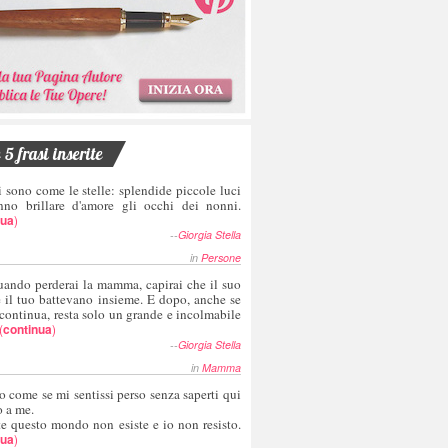
5 frasi inserite
i sono come le stelle: splendide piccole luci
nno brillare d'amore gli occhi dei nonni.
nua
)
--
Giorgia Stella
in
Persone
uando perderai la mamma, capirai che il suo
e il tuo battevano insieme. E dopo, anche se
 continua, resta solo un grande e incolmabile
(
continua
)
--
Giorgia Stella
in
Mamma
o come se mi sentissi perso senza saperti qui
o a me.
te questo mondo non esiste e io non resisto.
nua
)