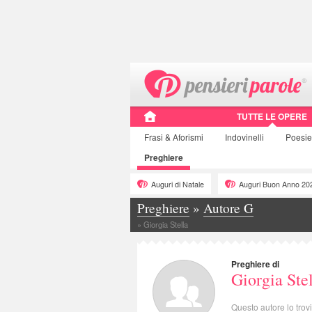
TUTTE LE OPERE
Frasi
& Aforismi
Indovinelli
Poesi
Preghiere
Auguri di Natale
Auguri Buon Anno 20
Preghiere
»
Autore G
»
Giorgia Stella
Preghiere di
Giorgia Ste
Questo autore lo trov