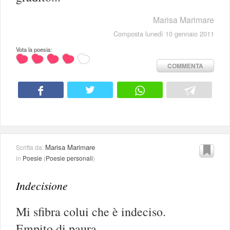
Marisa Marimare
Composta lunedì 10 gennaio 2011
Vota la poesia:
COMMENTA
Marisa Marimare
Scritta da:
in
Poesie
(
Poesie personali
)
Indecisione
Mi sfibra colui che è indeciso.
Empito di paura,