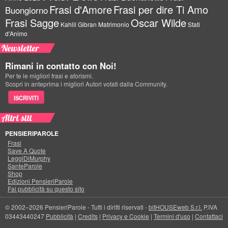
Frasi d'Amore
Frasi per dire Ti Amo
Buongiorno
Frasi Sagge
Oscar Wilde
Kahlil Gibran
Matrimonio
Stati
d'Animo
Newsletter
Rimani in contatto con Noi!
Per te le migliori frasi e aforismi.
Scopri in anteprima i migliori Autori votati dalla Community.
ISCRIVITI
Altri siti
PENSIERIPAROLE
Frasi
Save A Quote
LeggiDiMurphy
SanteParole
Shop
Edizioni PensieriParole
Fai pubblicità su questo sito
© 2002–2026 PensieriParole - Tutti i diritti riservati -
bitHOUSEweb S.r.l.
P.IVA
03443440247
Pubblicità
|
Credits
|
Privacy e Cookie
|
Termini d'uso
|
Contattaci