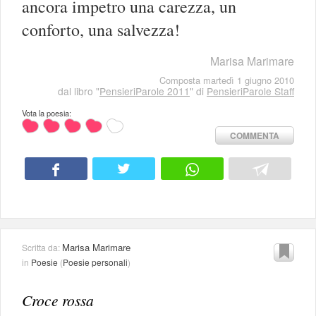
ancora impetro una carezza, un
conforto, una salvezza!
Marisa Marimare
Composta martedì 1 giugno 2010
dal libro "
PensieriParole 2011
" di
PensieriParole Staff
Vota la poesia:
COMMENTA
Marisa Marimare
Scritta da:
in
Poesie
(
Poesie personali
)
Croce rossa