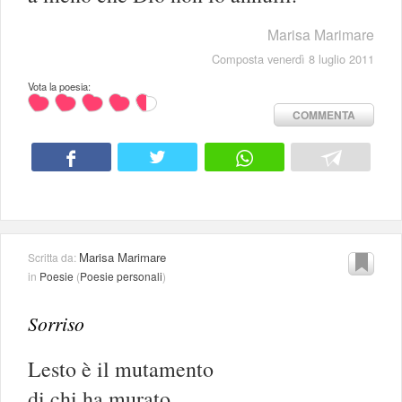
Marisa Marimare
Composta venerdì 8 luglio 2011
Vota la poesia:
COMMENTA
Marisa Marimare
Scritta da:
in
Poesie
(
Poesie personali
)
Sorriso
Lesto è il mutamento
di chi ha murato