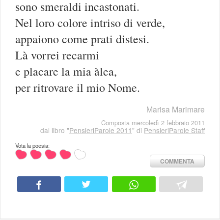
sono smeraldi incastonati.
Nel loro colore intriso di verde,
appaiono come prati distesi.
Là vorrei recarmi
e placare la mia àlea,
per ritrovare il mio Nome.
Marisa Marimare
Composta mercoledì 2 febbraio 2011
dal libro "
PensieriParole 2011
" di
PensieriParole Staff
Vota la poesia:
COMMENTA