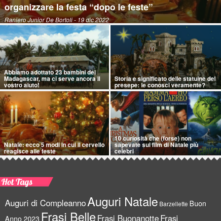
organizzare la festa “dopo le feste”
Raniero Junior De Bortoli
- 19 dic 2022
Abbiamo adottato 23 bambini del
Madagascar, ma ci serve ancora il
Storia e significato delle statuine del
vostro aiuto!
presepe: le conosci veramente?
10 curiosità che (forse) non
Natale: ecco 5 modi in cui il cervello
sapevate sui film di Natale più
reagisce alle feste
celebri
Hot Tags
Auguri Natale
Auguri di Compleanno
Buon
Barzellette
Frasi Belle
Frasi Buonanotte
Frasi
Anno 2023