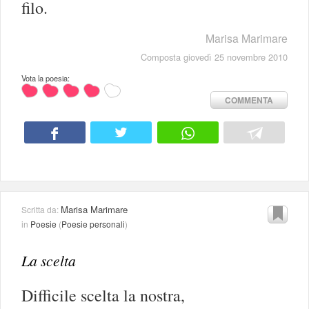
filo.
Marisa Marimare
Composta giovedì 25 novembre 2010
Vota la poesia:
COMMENTA
Marisa Marimare
Scritta da:
in
Poesie
(
Poesie personali
)
La scelta
Difficile scelta la nostra,