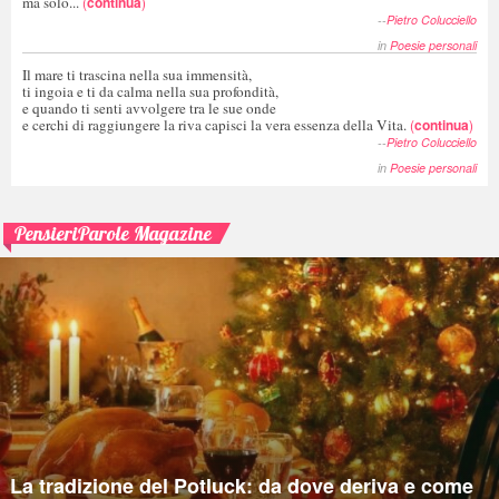
ma solo...
(
continua
)
--
Pietro Colucciello
in
Poesie personali
Il mare ti trascina nella sua immensità,
ti ingoia e ti da calma nella sua profondità,
e quando ti senti avvolgere tra le sue onde
e cerchi di raggiungere la riva capisci la vera essenza della Vita.
(
continua
)
--
Pietro Colucciello
in
Poesie personali
PensieriParole Magazine
La tradizione del Potluck: da dove deriva e come