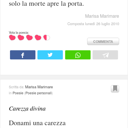
solo la morte apre la porta.
Marisa Marimare
Composta lunedì 26 luglio 2010
Vota la poesia:
COMMENTA
Marisa Marimare
Scritta da:
in
Poesie
(
Poesie personali
)
Carezza divina
Donami una carezza