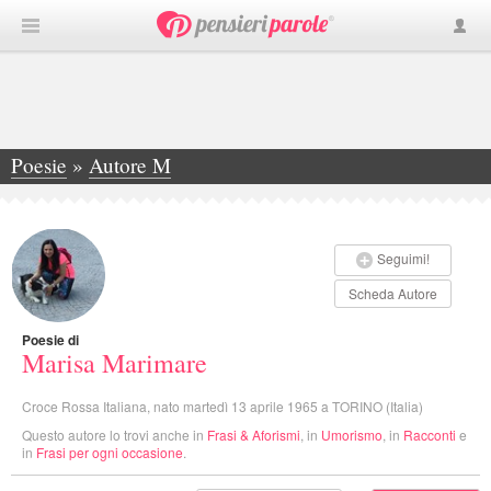
Poesie
»
Autore M
»
Marisa Marimare
Seguimi!
Scheda Autore
Poesie di
Marisa Marimare
Croce Rossa Italiana, nato martedì 13 aprile 1965 a TORINO (Italia)
Questo autore lo trovi anche in
Frasi & Aforismi
, in
Umorismo
, in
Racconti
e
in
Frasi per ogni occasione
.