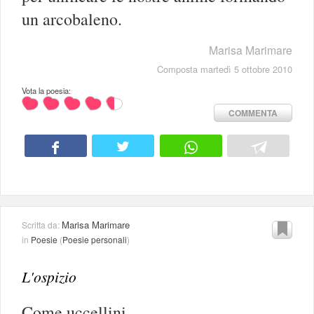
un arcobaleno.
Marisa Marimare
Composta martedì 5 ottobre 2010
Vota la poesia:
COMMENTA
Marisa Marimare
Scritta da:
in
Poesie
(
Poesie personali
)
L'ospizio
Come uccellini