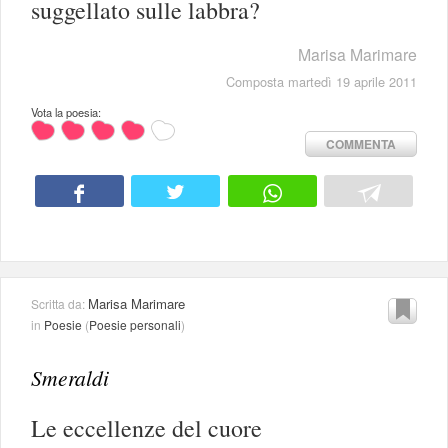
suggellato sulle labbra?
Marisa Marimare
Composta martedì 19 aprile 2011
Vota la poesia:
COMMENTA
Marisa Marimare
Scritta da:
in
Poesie
(
Poesie personali
)
Smeraldi
Le eccellenze del cuore