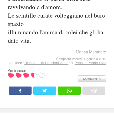
ravvivandole d'amore.
Le scintille curate volteggiano nel buio
spazio
illuminando l'anima di colei che gli ha
dato vita.
Marisa Marimare
Composta venerdì 1 gennaio 2010
dal libro "
Dieci anni di PensieriParole
" di
PensieriParole Staff
Vota la poesia:
COMMENTA