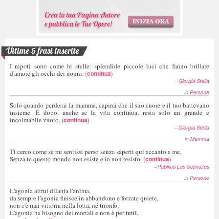
Ultime 5 frasi inserite
I nipoti sono come le stelle: splendide piccole luci che fanno brillare
d'amore gli occhi dei nonni.
(
continua
)
--
Giorgia Stella
in
Persone
Solo quando perderai la mamma, capirai che il suo cuore e il tuo battevano
insieme. E dopo, anche se la vita continua, resta solo un grande e
incolmabile vuoto.
(
continua
)
--
Giorgia Stella
in
Mamma
Ti cerco come se mi sentissi perso senza saperti qui accanto a me.
Senza te questo mondo non esiste e io non resisto.
(
continua
)
--
Pablitos Los Sconditos
in
Persone
L'agonia altrui dilania l'anima,
da sempre l'agonia finisce in abbandono e forzata quiete,
non c'è mai vittoria nella lotta, né trionfo.
L'agonia ha bisogno dei mortali e non è per tutti,