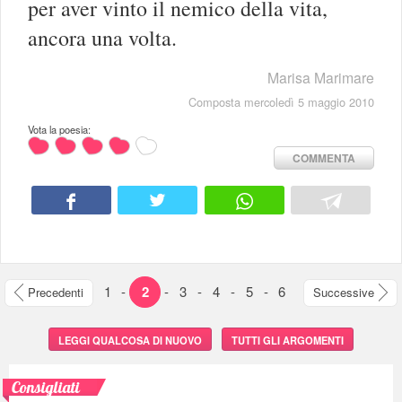
per aver vinto il nemico della vita,
ancora una volta.
Marisa Marimare
Composta mercoledì 5 maggio 2010
Vota la poesia:
COMMENTA
1
-
2
-
3
-
4
-
5
-
6
Precedenti
Successive
LEGGI QUALCOSA DI NUOVO
TUTTI GLI ARGOMENTI
Consigliati