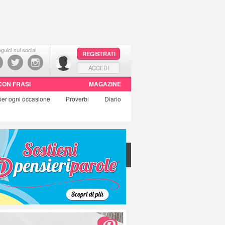
guici sui social
REGISTRATI
ACCEDI
CON FRASI
MAGAZINE
per ogni occasione
Proverbi
Diario