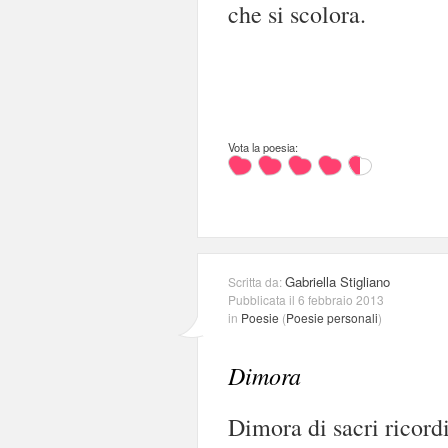
che si scolora.
Vota la poesia:
Gabriella Stigliano
Scritta da:
Pubblicata il 6 febbraio 2013
in
Poesie
(
Poesie personali
)
Dimora
Dimora di sacri ricord