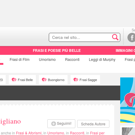
Se
FRASI E POESIE PIÙ BELLE
IMMAGINI 
e
Frasi di
Film
Umorismo
Racconti
Leggi di Murphy
Frasi
23
Frasi Belle
Buongiorno
Frasi Sagge
tigliano
Seguimi!
Scheda Autore
i anche in
Frasi & Aforismi
, in
Umorismo
, in
Racconti
, in
Frasi per