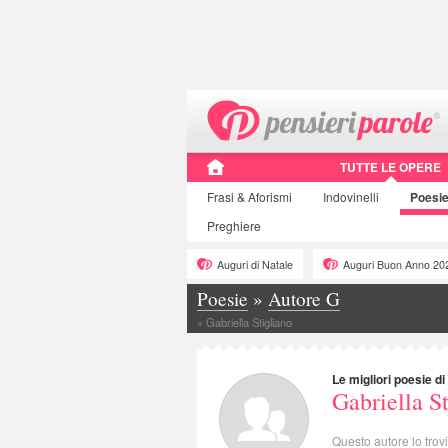
TUTTE LE OPERE
Frasi
& Aforismi
Indovinelli
Poesi
Preghiere
Auguri di Natale
Auguri Buon Anno 20
Poesie
»
Autore G
»
Gabriella Stigliano
Le migliori poesie di
Gabriella S
Questo autore lo trov