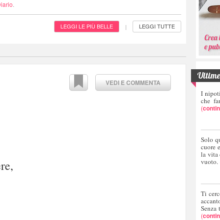
iario
.
LEGGI LE PIÙ BELLE
LEGGI TUTTE
|
Ultime 
VEDI E COMMENTA
I nipot
che fa
(
conti
Solo q
cuore 
la vita
vuoto.
re,
Ti cerc
accant
Senza 
(
conti