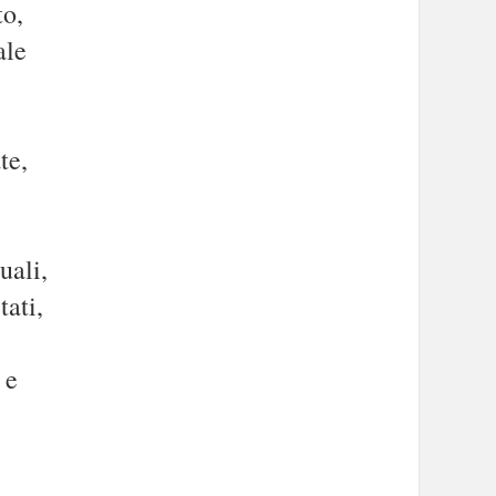
to,
ale
te,
uali,
tati,
 e