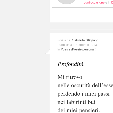
ogni occasione
e in
D
Gabriella Stigliano
Scritta da:
Pubblicata il 7 febbraio 2013
in
Poesie
(
Poesie personali
)
Profondità
Mi ritrovo
nelle oscurità dell’esse
perdendo i miei passi
nei labirinti bui
dei miei pensieri.