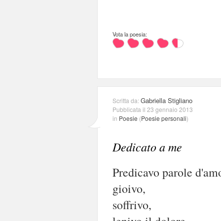
Vota la poesia:
Gabriella Stigliano
Scritta da:
Pubblicata il 23 gennaio 2013
in
Poesie
(
Poesie personali
)
Dedicato a me
Predicavo parole d'am
gioivo,
soffrivo,
lenivo il dolore.