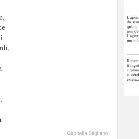
e,
L'agoni
da sem
ce
quiete,
non c'è
i
L'agoni
ma solo
rdi,
Il mare
ti ingo
a
e quand
e cerc
essenza
,
a
Gabriella Stigliano