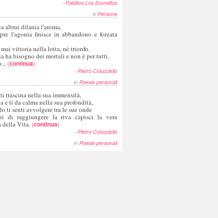
--
Pablitos Los Sconditos
in
Persone
a altrui dilania l'anima,
pre l'agonia finisce in abbandono e forzata
 mai vittoria nella lotta, né trionfo.
a ha bisogno dei mortali e non è per tutti,
...
(
continua
)
--
Pietro Colucciello
in
Poesie personali
 ti trascina nella sua immensità,
ia e ti da calma nella sua profondità,
o ti senti avvolgere tra le sue onde
hi di raggiungere la riva capisci la vera
 della Vita.
(
continua
)
--
Pietro Colucciello
in
Poesie personali