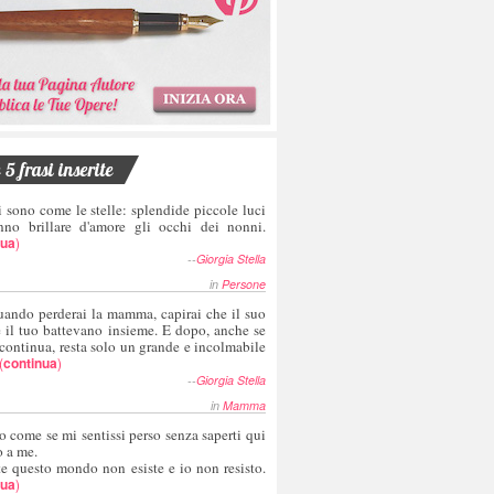
5 frasi inserite
i sono come le stelle: splendide piccole luci
nno brillare d'amore gli occhi dei nonni.
nua
)
--
Giorgia Stella
in
Persone
uando perderai la mamma, capirai che il suo
e il tuo battevano insieme. E dopo, anche se
 continua, resta solo un grande e incolmabile
(
continua
)
--
Giorgia Stella
in
Mamma
o come se mi sentissi perso senza saperti qui
o a me.
te questo mondo non esiste e io non resisto.
nua
)