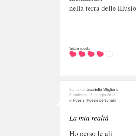
nella terra delle illusio
Vota la poesia:
Gabriella Stigliano
Scritta da:
Pubblicata il 6 maggio 2013
in
Poesie
(
Poesie personali
)
La mia realtà
Ho perso le ali