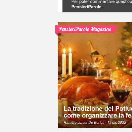
Per poter commentare quest'op
PensieriParole
.
PensieriParole Magazine
La tradizione del Potlu
come organizzare la fe
Raniero Junior De Bortoli
- 19 dic 2022