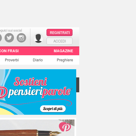
guici sui social
REGISTRATI
ACCEDI
CON FRASI
MAGAZINE
Proverbi
Diario
Preghiere