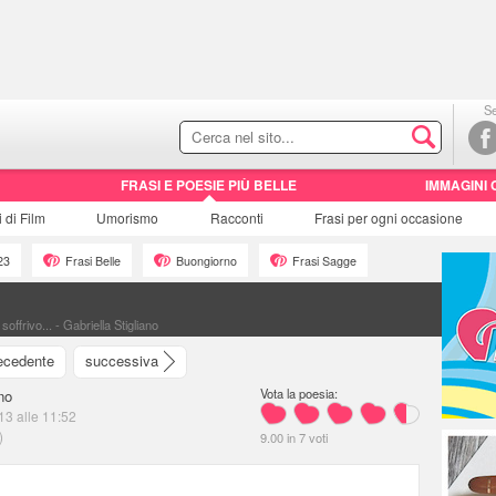
Se
FRASI E POESIE PIÙ BELLE
IMMAGINI 
i di
Film
Umorismo
Racconti
Frasi
per ogni occasione
23
Frasi Belle
Buongiorno
Frasi Sagge
ffrivo... - Gabriella Stigliano
ecedente
successiva
Vota la poesia:
no
13 alle 11:52
)
9.00
in
7
voti