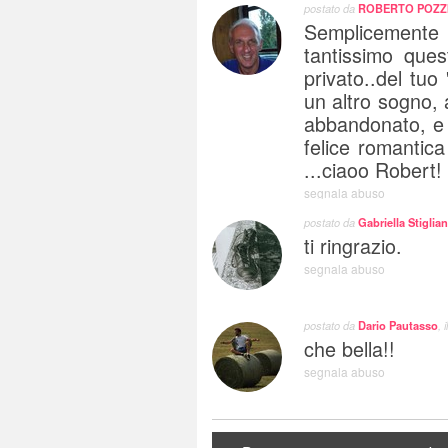
postato da
ROBERTO POZZ
Semplicemente 
tantissimo ques
privato..del tuo 
un altro sogno, 
abbandonato, e
felice romantic
...ciaoo Robert!
segnala abuso
postato da
Gabriella Stiglia
ti ringrazio.
segnala abuso
postato da
Dario Pautasso
, i
che bella!!
segnala abuso