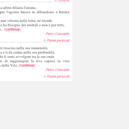
a altrui dilania l'anima,
pre l'agonia finisce in abbandono e forzata
 mai vittoria nella lotta, né trionfo.
a ha bisogno dei mortali e non è per tutti,
...
(
continua
)
--
Pietro Colucciello
in
Poesie personali
 ti trascina nella sua immensità,
ia e ti da calma nella sua profondità,
o ti senti avvolgere tra le sue onde
hi di raggiungere la riva capisci la vera
 della Vita.
(
continua
)
--
Pietro Colucciello
in
Poesie personali