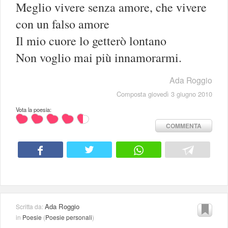
Meglio vivere senza amore, che vivere
con un falso amore
Il mio cuore lo getterò lontano
Non voglio mai più innamorarmi.
Ada Roggio
Composta giovedì 3 giugno 2010
Vota la poesia:
COMMENTA
Ada Roggio
Scritta da:
in
Poesie
(
Poesie personali
)