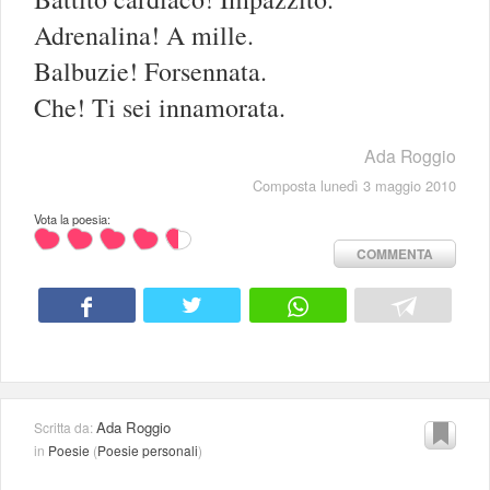
Adrenalina! A mille.
Balbuzie! Forsennata.
Che! Ti sei innamorata.
Ada Roggio
Composta lunedì 3 maggio 2010
Vota la poesia:
COMMENTA
Ada Roggio
Scritta da:
in
Poesie
(
Poesie personali
)