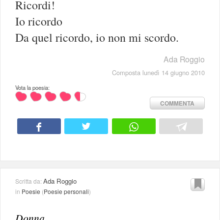
Ricordi!
Io ricordo
Da quel ricordo, io non mi scordo.
Ada Roggio
Composta lunedì 14 giugno 2010
Vota la poesia:
COMMENTA
Ada Roggio
Scritta da:
in
Poesie
(
Poesie personali
)
Donna