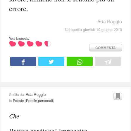
errore.
Ada Roggio
Composta giovedì 10 giugno 2010
Vota la poesia:
COMMENTA
Ada Roggio
Scritta da:
in
Poesie
(
Poesie personali
)
Che
Battito cardiaco! Impazzito.