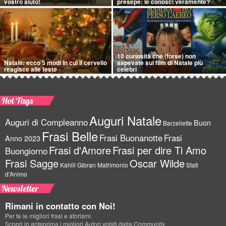
vostro aiuto!
presepe: le conosci veramente?
10 curiosità che (forse) non
Natale: ecco 5 modi in cui il cervello
sapevate sui film di Natale più
reagisce alle feste
celebri
Hot Tags
Auguri Natale
Auguri di Compleanno
Buon
Barzellette
Frasi Belle
Frasi Buonanotte
Frasi
Anno 2023
Frasi d'Amore
Frasi per dire Ti Amo
Buongiorno
Frasi Sagge
Oscar Wilde
Kahlil Gibran
Matrimonio
Stati
d'Animo
Newsletter
Rimani in contatto con Noi!
Per te le migliori frasi e aforismi.
Scopri in anteprima i migliori Autori votati dalla Community.