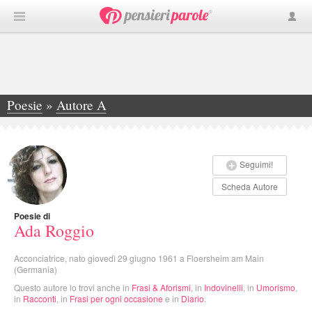
Poesie
»
Autore A
»
Ada Roggio
Seguimi!
Scheda Autore
Poesie di
Ada Roggio
Acconciatrice, nato giovedì 29 giugno 1961 a Floersheim am Main
(Germania)
Questo autore lo trovi anche in
Frasi & Aforismi
, in
Indovinelli
, in
Umorismo
,
in
Racconti
, in
Frasi per ogni occasione
e in
Diario
.