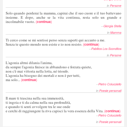
in
Persone
Solo quando perderai la mamma, capirai che il suo cuore e il tuo battevano
insieme. E dopo, anche se la vita continua, resta solo un grande e
incolmabile vuoto.
(
continua
)
--
Giorgia Stella
in
Mamma
Ti cerco come se mi sentissi perso senza saperti qui accanto a me.
Senza te questo mondo non esiste e io non resisto.
(
continua
)
--
Pablitos Los Sconditos
in
Persone
L'agonia altrui dilania l'anima,
da sempre l'agonia finisce in abbandono e forzata quiete,
non c'è mai vittoria nella lotta, né trionfo.
L'agonia ha bisogno dei mortali e non è per tutti,
ma solo...
(
continua
)
--
Pietro Colucciello
in
Poesie personali
Il mare ti trascina nella sua immensità,
ti ingoia e ti da calma nella sua profondità,
e quando ti senti avvolgere tra le sue onde
e cerchi di raggiungere la riva capisci la vera essenza della Vita.
(
continua
)
--
Pietro Colucciello
in
Poesie personali