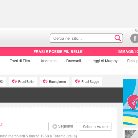
Se
FRASI E POESIE PIÙ BELLE
IMMAGINI 
Frasi di
Film
Umorismo
Racconti
Leggi di Murphy
Frasi
23
Frasi Belle
Buongiorno
Frasi Sagge
zi
Seguimi!
Scheda Autore
 nato mercoledì 5 marzo 1958 a Teramo (Italia)