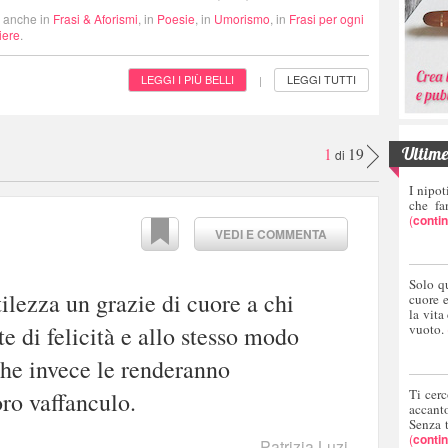
i anche in
Frasi & Aforismi
, in
Poesie
, in
Umorismo
, in
Frasi per ogni
iere
.
LEGGI I PIÙ BELLI
LEGGI TUTTI
|
Ultime 
1
19
di
I nipot
che fa
(
conti
VEDI E COMMENTA
Solo q
lezza un grazie di cuore a chi
cuore 
la vita
e di felicità e allo stesso modo
vuoto.
 che invece le renderanno
Ti cerc
oro vaffanculo.
accant
Senza 
(
conti
Patrizia Luzi