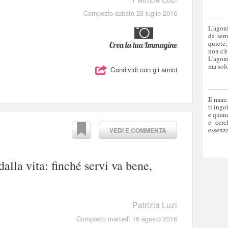
Composto sabato 23 luglio 2016
L'agoni
da sem
quiete,
Crea la tua Immagine
non c'è
L'agoni
ma solo
Condividi con gli amici
Il mare
ti ingo
e quand
e cerc
essenza
VEDI E COMMENTA
alla vita: finché servi va bene,
Patrizia Luzi
Composto martedì 16 agosto 2016