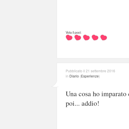
Vota il post:
Pubblicato il 21 settembre 2016
in
Diario
(
Esperienze
)
Una cosa ho imparato d
poi... addio!