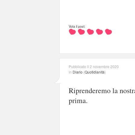
Vota il post:
Pubblicato il 2 novembre 2020
in
Diario
(
Quotidianità
)
Riprenderemo la nostr
prima.