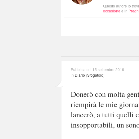
Questo autore lo trov
occasione
e in
Pregh
Pubblicato il 15 settembre 2016
in
Diario
(
Sfogatoio
)
Donerò con molta genti
riempirà le mie giornat
lancerò, a tutti quelli
insopportabili, un son