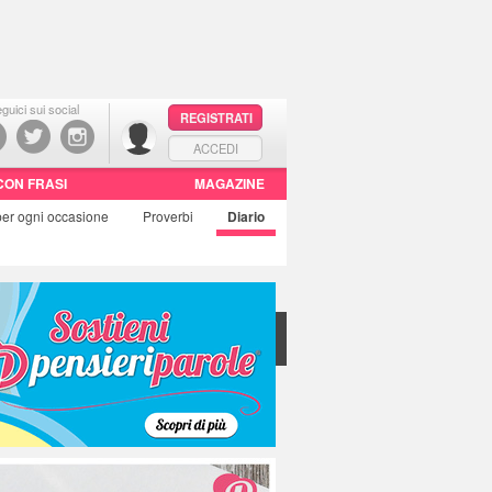
guici sui social
REGISTRATI
ACCEDI
CON FRASI
MAGAZINE
per ogni occasione
Proverbi
Diario