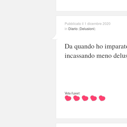
Pubblicato il 1 dicembre 2020
in
Diario
(
Delusioni
)
Da quando ho imparato 
incassando meno delus
Vota il post: