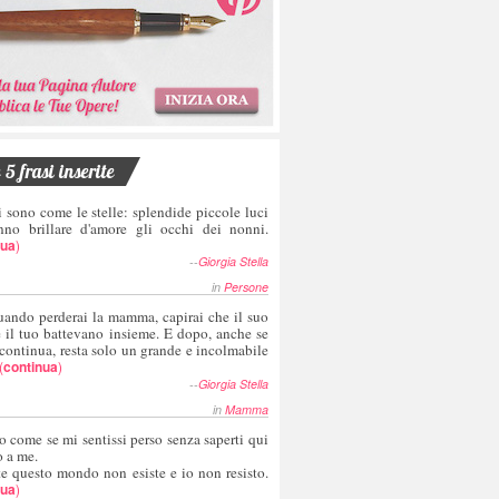
5 frasi inserite
i sono come le stelle: splendide piccole luci
nno brillare d'amore gli occhi dei nonni.
nua
)
--
Giorgia Stella
in
Persone
uando perderai la mamma, capirai che il suo
e il tuo battevano insieme. E dopo, anche se
 continua, resta solo un grande e incolmabile
(
continua
)
--
Giorgia Stella
in
Mamma
o come se mi sentissi perso senza saperti qui
o a me.
te questo mondo non esiste e io non resisto.
nua
)