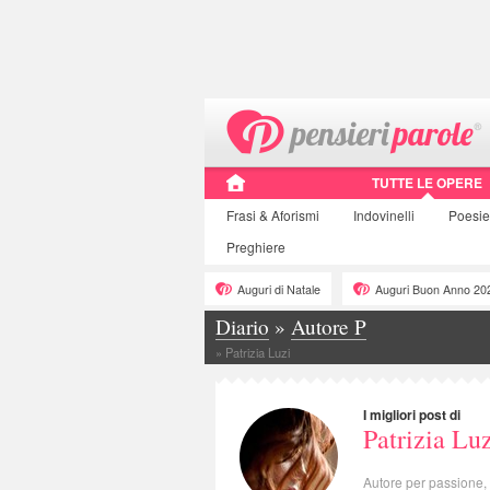
TUTTE LE OPERE
Frasi
& Aforismi
Indovinelli
Poesie
Preghiere
Auguri di Natale
Auguri Buon Anno 20
Diario
»
Autore P
»
Patrizia Luzi
I migliori post di
Patrizia Lu
Autore per passione,