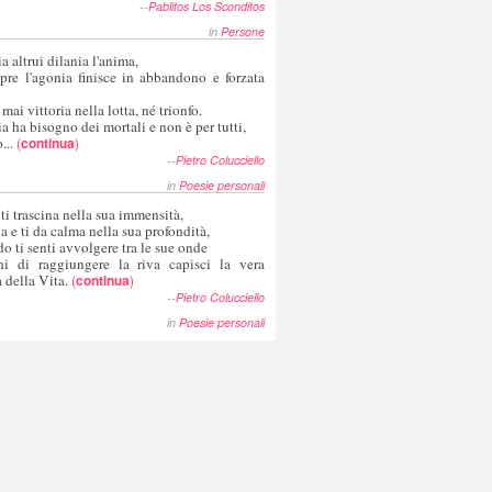
--
Pablitos Los Sconditos
in
Persone
a altrui dilania l'anima,
pre l'agonia finisce in abbandono e forzata
 mai vittoria nella lotta, né trionfo.
a ha bisogno dei mortali e non è per tutti,
...
(
continua
)
--
Pietro Colucciello
in
Poesie personali
 ti trascina nella sua immensità,
ia e ti da calma nella sua profondità,
o ti senti avvolgere tra le sue onde
hi di raggiungere la riva capisci la vera
 della Vita.
(
continua
)
--
Pietro Colucciello
in
Poesie personali