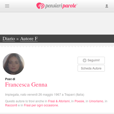
Diario
»
Autore F
»
Francesca Genna
Seguimi!
Scheda Autore
Post di
Francesca Genna
Impiegata, nato venerdì 26 maggio 1967 a Trapani (Italia)
Questo autore lo trovi anche in
Frasi & Aforismi
, in
Poesie
, in
Umorismo
, in
Racconti
e in
Frasi per ogni occasione
.