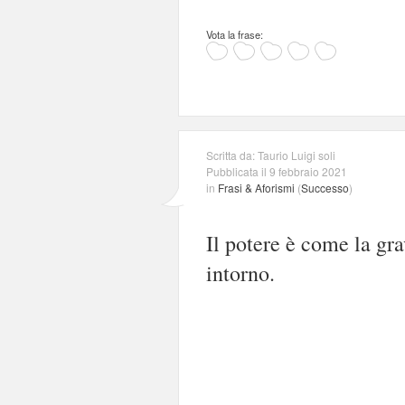
Vota la frase:
Scritta da: Taurio Luigi soli
Pubblicata il 9 febbraio 2021
in
Frasi & Aforismi
(
Successo
)
Il potere è come la grav
intorno.