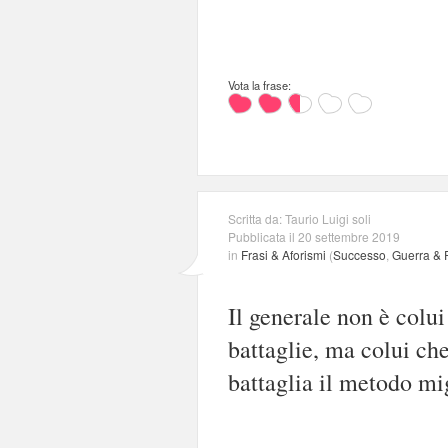
Vota la frase:
Scritta da: Taurio Luigi soli
Pubblicata il 20 settembre 2019
in
Frasi & Aforismi
(
Successo
,
Guerra & 
Il generale non è colui
battaglie, ma colui che
battaglia il metodo mig