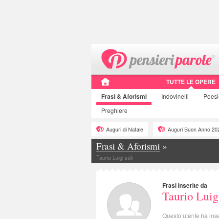
TUTTE LE OPERE
Frasi
& Aforismi
Indovinelli
Poes
Preghiere
Auguri di Natale
Auguri Buon Anno 20
Frasi & Aforismi
»
Taurio Luigi soli
Frasi inserite da
Taurio Luigi
Questo utente ha inse