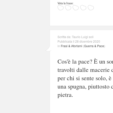
Vota la frase:
Scritta da: Taurio Luigi soli
Pubblicata il 28 dicembre 2020
in
Frasi & Aforismi
(
Guerra & Pace
)
Cos'è la pace? È un so
travolti dalle macerie 
per chi si sente solo, 
una spugna, piuttosto
pietra.