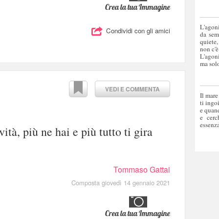
Crea la tua Immagine
L'agoni
Condividi con gli amici
da sem
quiete,
non c'è
L'agoni
ma solo
VEDI E COMMENTA
Il mare
ti ingo
e quand
e cerc
essenza
ità, più ne hai e più tutto ti gira
Tommaso Gattai
Composta giovedì 14 gennaio 2021
Crea la tua Immagine