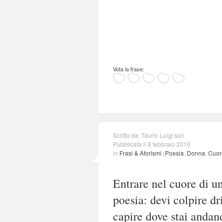
Vota la frase:
Scritta da: Taurio Luigi soli
Pubblicata il 6 febbraio 2019
in
Frasi & Aforismi
(
Poesia
,
Donna
,
Cuor
Entrare nel cuore di u
poesia: devi colpire dr
capire dove stai andan