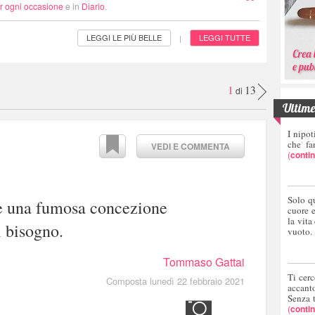
er ogni occasione
e in
Diario
.
LEGGI LE PIÙ BELLE
LEGGI TUTTE
|
1
13
di
Ultime 
I nipot
che fa
VEDI E COMMENTA
(
conti
Solo q
e una fumosa concezione
cuore 
la vita
 bisogno.
vuoto.
Tommaso Gattai
Ti cerc
Composta lunedì 22 febbraio 2021
accant
Senza 
(
conti