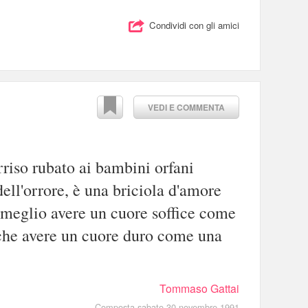
Condividi con gli amici
VEDI E COMMENTA
rriso rubato ai bambini orfani
dell'orrore, è una briciola d'amore
è meglio avere un cuore soffice come
 che avere un cuore duro come una
Tommaso Gattai
Composta sabato 30 novembre 1991