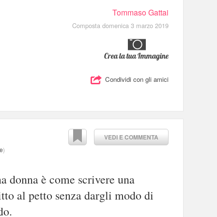
Tommaso Gattai
Composta domenica 3 marzo 2019
Crea la tua Immagine
Condividi con gli amici
VEDI E COMMENTA
e
)
na donna è come scrivere una
itto al petto senza dargli modo di
do.