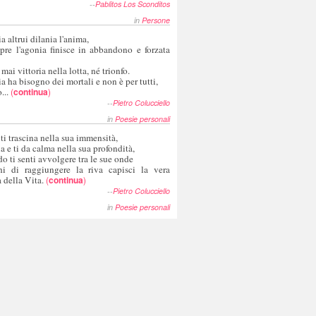
--
Pablitos Los Sconditos
in
Persone
a altrui dilania l'anima,
pre l'agonia finisce in abbandono e forzata
 mai vittoria nella lotta, né trionfo.
a ha bisogno dei mortali e non è per tutti,
...
(
continua
)
--
Pietro Colucciello
in
Poesie personali
 ti trascina nella sua immensità,
ia e ti da calma nella sua profondità,
o ti senti avvolgere tra le sue onde
hi di raggiungere la riva capisci la vera
 della Vita.
(
continua
)
--
Pietro Colucciello
in
Poesie personali