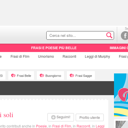
Se
FRASI E POESIE PIÙ BELLE
IMMAGINI 
ie
Frasi di
Film
Umorismo
Racconti
Leggi di Murphy
Frasi
23
Frasi Belle
Buongiorno
Frasi Sagge
 soli
Seguimi!
Profilo utente
rito contributi anche in
Poesie
, in
Frasi di Film
, in
Racconti
, in
Leggi