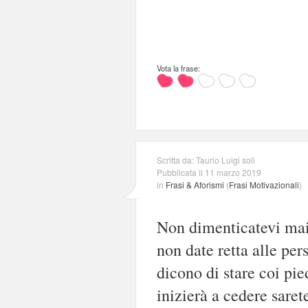
Vota la frase:
Scritta da: Taurio Luigi soli
Pubblicata il 11 marzo 2019
in
Frasi & Aforismi
(
Frasi Motivazionali
)
Non dimenticatevi mai d
non date retta alle per
dicono di stare coi pie
inizierà a cedere saret