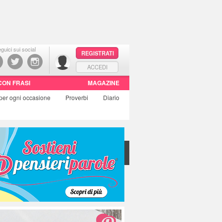
guici sui social
REGISTRATI
ACCEDI
CON FRASI
MAGAZINE
per ogni occasione
Proverbi
Diario