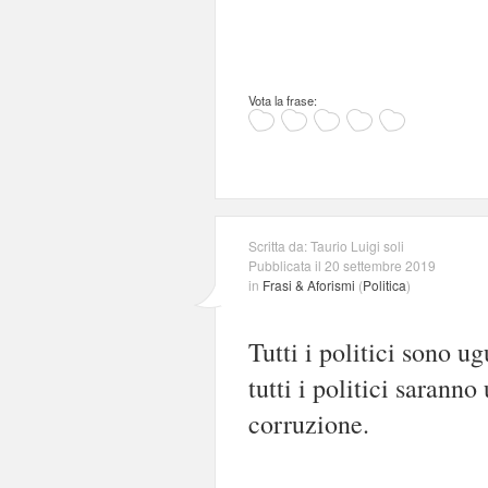
Vota la frase:
Scritta da: Taurio Luigi soli
Pubblicata il 20 settembre 2019
in
Frasi & Aforismi
(
Politica
)
Tutti i politici sono u
tutti i politici sarann
corruzione.