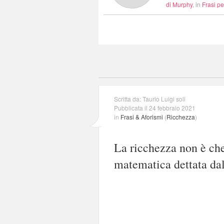
di Murphy
, in
Frasi p
Scritta da: Taurio Luigi soli
Pubblicata il 24 febbraio 2021
in
Frasi & Aforismi
(
Ricchezza
)
La ricchezza non è ch
matematica dettata dal