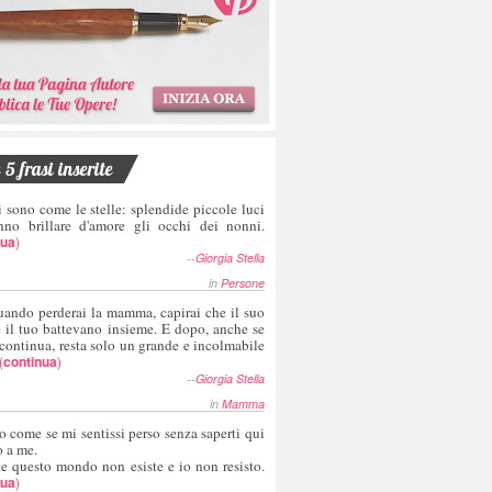
5 frasi inserite
i sono come le stelle: splendide piccole luci
nno brillare d'amore gli occhi dei nonni.
nua
)
--
Giorgia Stella
in
Persone
uando perderai la mamma, capirai che il suo
e il tuo battevano insieme. E dopo, anche se
 continua, resta solo un grande e incolmabile
(
continua
)
--
Giorgia Stella
in
Mamma
o come se mi sentissi perso senza saperti qui
o a me.
te questo mondo non esiste e io non resisto.
nua
)